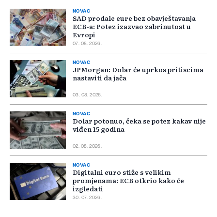
NOVAC
SAD prodale eure bez obavještavanja
ECB-a: Potez izazvao zabrinutost u
Evropi
07. 08. 2026.
NOVAC
JPMorgan: Dolar će uprkos pritiscima
nastaviti da jača
03. 08. 2026.
NOVAC
Dolar potonuo, čeka se potez kakav nije
viđen 15 godina
02. 08. 2026.
NOVAC
Digitalni euro stiže s velikim
promjenama: ECB otkrio kako će
izgledati
30. 07. 2026.