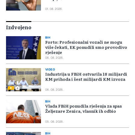
01. 08. 2026.
Izdvojeno
BIH
Forto: Profesionalni vozači ne mogu
više čekati, EK ponudili smo provodivo
rješenje
06. 08. 2026.
VIDEO
Industrija u FBiH ostvarila 18 milijardi
KM prihoda i šest milijardi KM izvoza
06. 08. 2026.
BIH
Vlada FBiH ponudila rješenja za spas
Željezare Zenica, vlasnik ih odbio
05. 08. 2026.
BIH