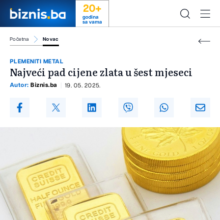
20+
godina
sa vama
Početna
Novac
PLEMENITI METAL
Najveći pad cijene zlata u šest mjeseci
Autor:
Biznis.ba
19. 05. 2025.