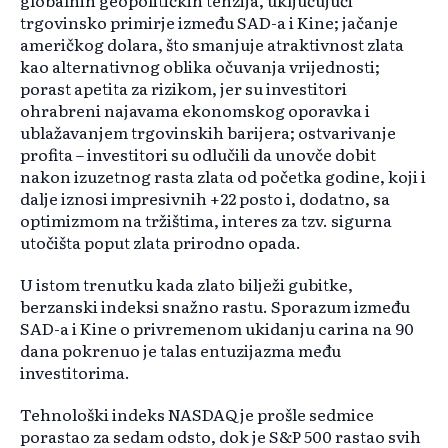
globalnih geopolitičkih tenzija, uključujući
trgovinsko primirje između SAD-a i Kine; jačanje
američkog dolara, što smanjuje atraktivnost zlata
kao alternativnog oblika očuvanja vrijednosti;
porast apetita za rizikom, jer su investitori
ohrabreni najavama ekonomskog oporavka i
ublažavanjem trgovinskih barijera; ostvarivanje
profita – investitori su odlučili da unovče dobit
nakon izuzetnog rasta zlata od početka godine, koji i
dalje iznosi impresivnih +22 posto i, dodatno, sa
optimizmom na tržištima, interes za tzv. sigurna
utočišta poput zlata prirodno opada.
U istom trenutku kada zlato bilježi gubitke,
berzanski indeksi snažno rastu. Sporazum između
SAD-a i Kine o privremenom ukidanju carina na 90
dana pokrenuo je talas entuzijazma među
investitorima.
Tehnološki indeks NASDAQ je prošle sedmice
porastao za sedam odsto, dok je S&P 500 rastao svih