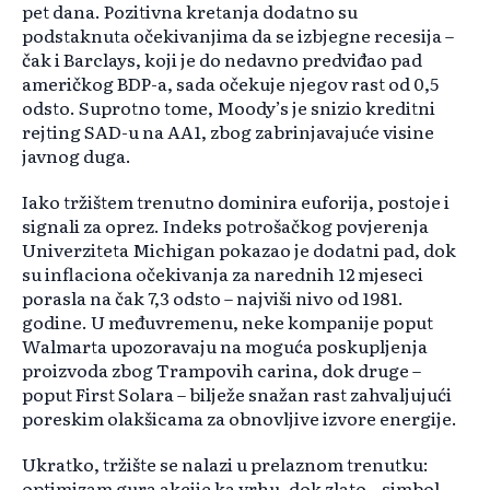
pet dana. Pozitivna kretanja dodatno su
podstaknuta očekivanjima da se izbjegne recesija –
čak i Barclays, koji je do nedavno predviđao pad
američkog BDP-a, sada očekuje njegov rast od 0,5
odsto. Suprotno tome, Moody’s je snizio kreditni
rejting SAD-u na AA1, zbog zabrinjavajuće visine
javnog duga.
Iako tržištem trenutno dominira euforija, postoje i
signali za oprez. Indeks potrošačkog povjerenja
Univerziteta Michigan pokazao je dodatni pad, dok
su inflaciona očekivanja za narednih 12 mjeseci
porasla na čak 7,3 odsto – najviši nivo od 1981.
godine. U međuvremenu, neke kompanije poput
Walmarta upozoravaju na moguća poskupljenja
proizvoda zbog Trampovih carina, dok druge –
poput First Solara – bilježe snažan rast zahvaljujući
poreskim olakšicama za obnovljive izvore energije.
Ukratko, tržište se nalazi u prelaznom trenutku:
optimizam gura akcije ka vrhu, dok zlato – simbol