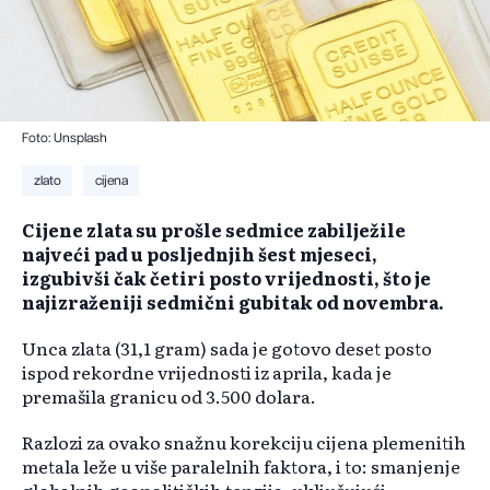
Foto: Unsplash
zlato
cijena
Cijene zlata su prošle sedmice zabilježile
najveći pad u posljednjih šest mjeseci,
izgubivši čak četiri posto vrijednosti, što je
najizraženiji sedmični gubitak od novembra.
Unca zlata (31,1 gram) sada je gotovo deset posto
ispod rekordne vrijednosti iz aprila, kada je
premašila granicu od 3.500 dolara.
Razlozi za ovako snažnu korekciju cijena plemenitih
metala leže u više paralelnih faktora, i to: smanjenje