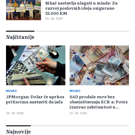
Bihać nastavlja ulagati u mlade: Za
razvoj poslovnih ideja osigurano
32.000 KM
05. 08. 2026.
Najčitanije
NOVAC
NOVAC
JPMorgan: Dolar će uprkos
SAD prodale eure bez
pritiscima nastaviti da jača
obavještavanja ECB-a: Potez
izazvao zabrinutost u
Evropi
03. 08. 2026.
07. 08. 2026.
Najnovije