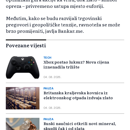
opreza – privremeno ustupa mjesto euforiji.
Međutim, kako se budu razvijali trgovinski
pregovori i geopolitičke tenzije, ravnoteža se može
brzo promijeniti, javlja Bankar.me.
Povezane vijesti
TECH
Xbox postao luksuz? Nova cijena
iznenadila tržište
04. 08. 2026.
PAUZA
Britanska kraljevska kovnica iz
elektronskog otpada izdvaja zlato
04. 08. 2026.
PAUZA
Ruski naučnici otkrili novi mineral,
skuplji čak i od zlata