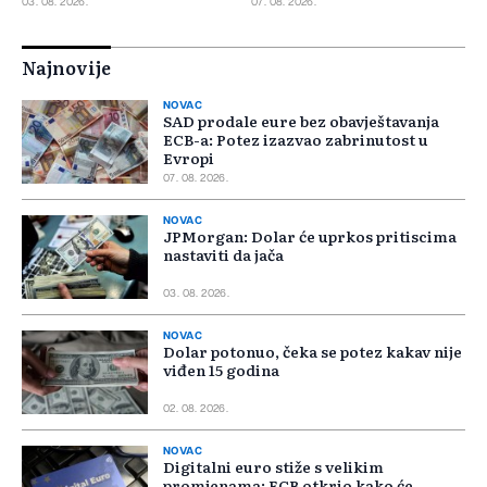
03. 08. 2026.
07. 08. 2026.
Najnovije
NOVAC
SAD prodale eure bez obavještavanja
ECB-a: Potez izazvao zabrinutost u
Evropi
07. 08. 2026.
NOVAC
JPMorgan: Dolar će uprkos pritiscima
nastaviti da jača
03. 08. 2026.
NOVAC
Dolar potonuo, čeka se potez kakav nije
viđen 15 godina
02. 08. 2026.
NOVAC
Digitalni euro stiže s velikim
promjenama: ECB otkrio kako će