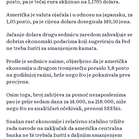
posto, pa je tečaj eura skliznuo na 1,1705 dolara.
Američka je valuta ojačala i u odnosu na japansku, za
1,05 posto, pa je cijena dolara dosegnula 149,50 jena.
Jačanje dolara drugu sedmicu zaredom zahvaljuje se
dobrim ekonomski podacima koji sugeriraju da Fed
ne treba žuriti sa smanjenjem kamata.
Prošle je sedmice naime, objavljeno da je američka
ekonomija u drugom tromjesečju poraslo 3,8 posto
na godišnjoj razini, brže nego što je pokazivala prva
procjena.
Osim toga, broj zahtjeva za pomoć nezaposlenima
pao je prije sedam dana za 14.000, na 218.000, niže
nego što su analitičari očekivali, prenosi SEEbiz.
Snažan rast ekonomije i relativno stabilno tržište
rada navode na zaključak da američka centralna
banka ne bi trebala žuriti s daljnjim smanjenjem