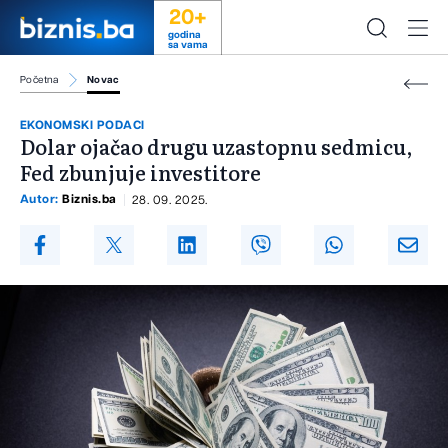
20+
godina
sa vama
Početna
Novac
EKONOMSKI PODACI
Dolar ojačao drugu uzastopnu sedmicu,
Fed zbunjuje investitore
Autor:
Biznis.ba
28. 09. 2025.