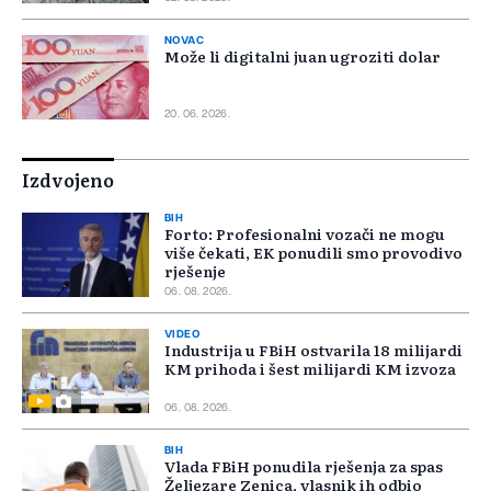
NOVAC
Može li digitalni juan ugroziti dolar
20. 06. 2026.
Izdvojeno
BIH
Forto: Profesionalni vozači ne mogu
više čekati, EK ponudili smo provodivo
rješenje
06. 08. 2026.
VIDEO
Industrija u FBiH ostvarila 18 milijardi
KM prihoda i šest milijardi KM izvoza
06. 08. 2026.
BIH
Vlada FBiH ponudila rješenja za spas
Željezare Zenica, vlasnik ih odbio