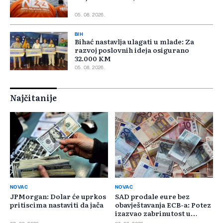
05. 08. 2026.
BIH
Bihać nastavlja ulagati u mlade: Za
razvoj poslovnih ideja osigurano
32.000 KM
05. 08. 2026.
Najčitanije
NOVAC
NOVAC
JPMorgan: Dolar će uprkos
SAD prodale eure bez
pritiscima nastaviti da jača
obavještavanja ECB-a: Potez
izazvao zabrinutost u
Evropi