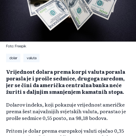
Foto: Freepik
dolar
valuta
Vrijednost dolara prema korpi valuta porasla
porasla je i prošle sedmice, drugoga zaredom,
jer se čini da američka centralna banka neće
žuriti s daljnjim smanjenjem kamatnih stopa.
Dolarov indeks, koji pokazuje vrijednost američke
prema šest najvažnijih svjetskih valuta, porastao je
prošle sedmice 0,55 posto, na 98,18 bodova.
Pritom je dolar prema europskoj valuti ojačao 0,35