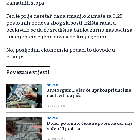
kamatnih stopa.
Fed je prije desetak dana smanjio kamate za 0,25
postotnih bodova zbog slabosti tržišta rada, a
očekivalo se da će središnja banka žurno nastaviti sa
smanjenjem cijene novca do kraja godine.
No, posljednji ekonomski podaci to dovode u
pitanje.
Povezane vijesti
NOVAC
JPMorgan: Dolar će uprkos pritiscima
nastaviti da jača
03. 08. 2026.
NOVAC
Dolar potonuo, čeka se potez kakav nije
viđen 15 godina
02. 08. 2026.