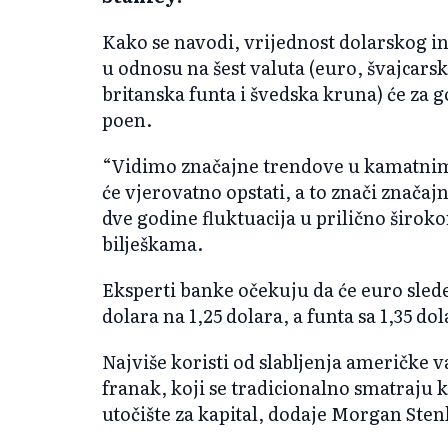
Kako se navodi, vrijednost dolarskog i
u odnosu na šest valuta (euro, švajcarsk
britanska funta i švedska kruna) će za g
poen.
“Vidimo značajne trendove u kamatnim 
će vjerovatno opstati, a to znači znača
dve godine fluktuacija u prilično širo
bilješkama.
Eksperti banke očekuju da će euro slede
dolara na 1,25 dolara, a funta sa 1,35 d
Najviše koristi od slabljenja američke v
franak, koji se tradicionalno smatraju
utočište za kapital, dodaje Morgan Stenl