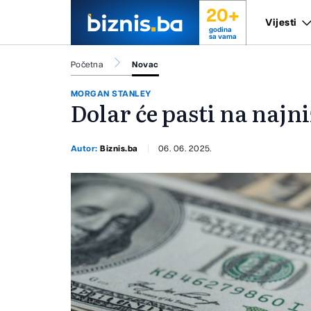
20+
Vijesti
godina
sa vama
Početna
Novac
MORGAN STANLEY
Dolar će pasti na najni
Autor:
Biznis.ba
06. 06. 2025.