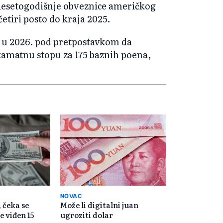
 desetogodišnje obveznice američkog
četiri posto do kraja 2025.
 i u 2026. pod pretpostavkom da
amatnu stopu za 175 baznih poena,
NOVAC
 čeka se
Može li digitalni juan
e viđen 15
ugroziti dolar