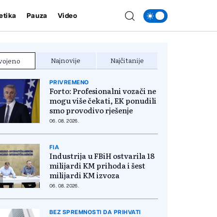
etika
Pauza
Video
Najnovije
Najčitanije
vojeno
PRIVREMENO
Forto: Profesionalni vozači ne
mogu više čekati, EK ponudili
smo provodivo rješenje
06. 08. 2026.
FIA
Industrija u FBiH ostvarila 18
milijardi KM prihoda i šest
milijardi KM izvoza
06. 08. 2026.
BEZ SPREMNOSTI DA PRIHVATI