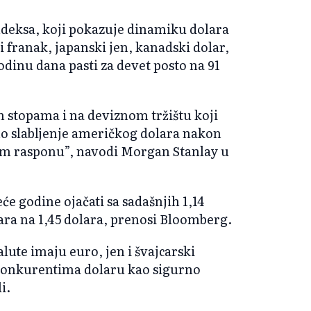
ndeksa, koji pokazuje dinamiku dolara
i franak, japanski jen, kanadski dolar,
odinu dana pasti za devet posto na 91
stopama i na deviznom tržištu koji
jno slabljenje američkog dolara nakon
kom rasponu”, navodi Morgan Stanlay u
će godine ojačati sa sadašnjih 1,14
olara na 1,45 dolara, prenosi Bloomberg.
alute imaju euro, jen i švajcarski
 konkurentima dolaru kao sigurno
i.