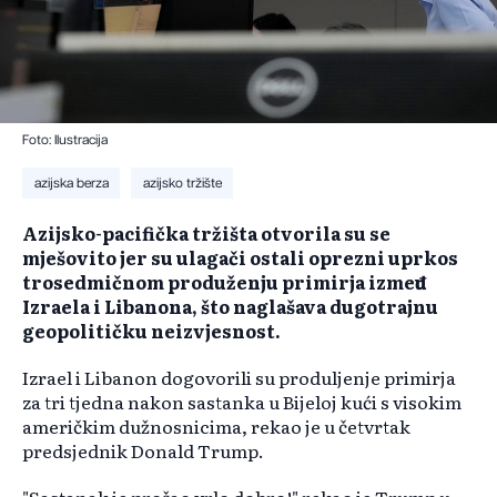
Foto: Ilustracija
azijska berza
azijsko tržište
Azijsko-pacifička tržišta otvorila su se
mješovito jer su ulagači ostali oprezni uprkos
trosedmičnom produženju primirja između
Izraela i Libanona, što naglašava dugotrajnu
geopolitičku neizvjesnost.
Izrael i Libanon dogovorili su produljenje primirja
za tri tjedna nakon sastanka u Bijeloj kući s visokim
američkim dužnosnicima, rekao je u četvrtak
predsjednik Donald Trump.