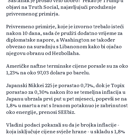
"Sastanak je prošao vrlo dobro!" rekao je Trump u
objavi na Truth Social, najavljujući produženje
privremenog primirja.
Privremeno primirje, koje je izvorno trebalo isteći
nakon 10 dana, sada će pružiti dodatno vrijeme za
diplomatske napore, a Washington se također
obvezao na suradnju s Libanonom kako bi ojačao
njegovu obranu od Hezbollaha.
Američke naftne terminske cijene porasle su za oko
1,23% na oko 97,03 dolara po barelu.
Japanski Nikkei 225 je porastao 0,71%, dok je Topix
porastao za 0,30% nakon što se temeljna inflacija u
Japanu ubrzala prvi put u pet mjeseci, popevši se na
1,8% u martu a rat s Iranom potaknuo je zabrinutost
oko energije, prenosi SEEbiz.
Vladini podaci pokazali su da je brojka inflacije -
koja isključuje cijene svježe hrane - u skladu s 1,8%