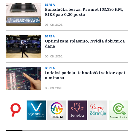
BERZA
Banjalučka berza: Promet 163.395 KM,
BIRS pao 0,20 posto
06. 08. 2026.
BERZA
Optimizam splasnuo, Nvidia dobitnica
dana
06. 08. 2026.
BERZA
Indeksi padaju, tehnološki sektor opet
u minusu
06. 08. 2026.