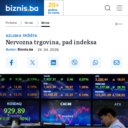
20+
godina
sa vama
Početna
Novac
Berza
AZIJSKA TRŽIŠTA
Nervozna trgovina, pad indeksa
Autor:
Biznis.ba
24. 04. 2026.