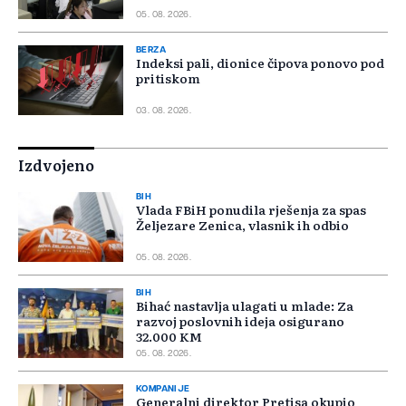
05. 08. 2026.
BERZA
Indeksi pali, dionice čipova ponovo pod
pritiskom
03. 08. 2026.
Izdvojeno
BIH
Vlada FBiH ponudila rješenja za spas
Željezare Zenica, vlasnik ih odbio
05. 08. 2026.
BIH
Bihać nastavlja ulagati u mlade: Za
razvoj poslovnih ideja osigurano
32.000 KM
05. 08. 2026.
KOMPANIJE
Generalni direktor Pretisa okupio