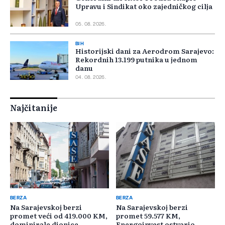
Upravu i Sindikat oko zajedničkog cilja
05. 08. 2026.
BIH
Historijski dani za Aerodrom Sarajevo:
Rekordnih 13.199 putnika u jednom
danu
04. 08. 2026.
Najčitanije
BERZA
BERZA
Na Sarajevskoj berzi
Na Sarajevskoj berzi
promet veći od 419.000 KM,
promet 59.577 KM,
dominirale dionice
Energoinvest ostvario