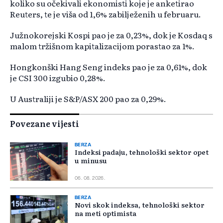
koliko su očekivali ekonomisti koje je anketirao
Reuters, te je viša od 1,6% zabilježenih u februaru.
Južnokorejski Kospi pao je za 0,23%, dok je Kosdaq s
malom tržišnom kapitalizacijom porastao za 1%.
Hongkonški Hang Seng indeks pao je za 0,61%, dok
je CSI 300 izgubio 0,28%.
U Australiji je S&P/ASX 200 pao za 0,29%.
Povezane vijesti
BERZA
Indeksi padaju, tehnološki sektor opet
u minusu
06. 08. 2026.
BERZA
Novi skok indeksa, tehnološki sektor
na meti optimista