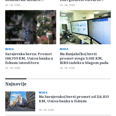
Privredne banke Sarajevo
najveći promet
03. 08. 2026.
05. 08. 2026.
BERZA
BERZA
Sarajevska berza: Promet
Na Banjalučkoj berzi
166.709 KM, Union banka u
promet svega 9.061 KM,
fokusu investitora
BIRS indeks u blagom padu
04. 08. 2026.
03. 08. 2026.
Najnovije
BERZA
Na Sarajevskoj berzi promet od 114.853
KM, Union banka u fokusu
06. 08. 2026.