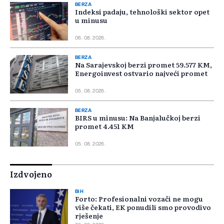
BERZA
Indeksi padaju, tehnološki sektor opet
u minusu
06. 08. 2026.
BERZA
Na Sarajevskoj berzi promet 59.577 KM,
Energoinvest ostvario najveći promet
05. 08. 2026.
BERZA
BIRS u minusu: Na Banjalučkoj berzi
promet 4.451 KM
05. 08. 2026.
Izdvojeno
BIH
Forto: Profesionalni vozači ne mogu
više čekati, EK ponudili smo provodivo
rješenje