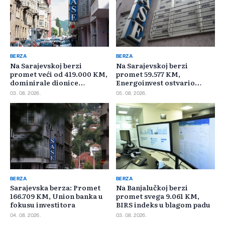
BERZA
BERZA
Na Sarajevskoj berzi
Na Sarajevskoj berzi
promet veći od 419.000 KM,
promet 59.577 KM,
dominirale dionice
Energoinvest ostvario
Privredne banke Sarajevo
najveći promet
03. 08. 2026.
05. 08. 2026.
BERZA
BERZA
Sarajevska berza: Promet
Na Banjalučkoj berzi
166.709 KM, Union banka u
promet svega 9.061 KM,
fokusu investitora
BIRS indeks u blagom padu
04. 08. 2026.
03. 08. 2026.