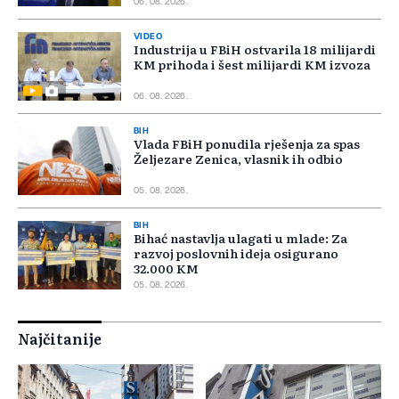
06. 08. 2026.
VIDEO
Industrija u FBiH ostvarila 18 milijardi
KM prihoda i šest milijardi KM izvoza
06. 08. 2026.
BIH
Vlada FBiH ponudila rješenja za spas
Željezare Zenica, vlasnik ih odbio
05. 08. 2026.
BIH
Bihać nastavlja ulagati u mlade: Za
razvoj poslovnih ideja osigurano
32.000 KM
05. 08. 2026.
Najčitanije