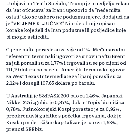
U objavi na Truth Socialu, Trump je u nedjelju rekao
da "sat otkucava" za Iran i upozorio da "neće ništa
ostati" ako se uskoro ne poduzmu mjere, dodajući da
je "VRIJEME KLJUČNO!" Nije detaljnije opisao
korake koje želi da Iran poduzme ili posljedice koje
bi mogle uslijediti.
Cijene nafte porasle su za više od 1%. Međunarodni
referentni terminski ugovori za sirovu naftu Brent
za juli porasli su za 1,77% i trgovali su se po cijeni od
111,19 dolara po barelu. Američki terminski ugovori
za West Texas Intermediate za lipanj porasli su za
2,12% i dosegli 107,65 dolara po barelu.
U Australiji je S&P/ASX 200 pao za 1,46%. Japanski
Nikkei 225 izgubio je 0,87%, dok je Topix bio niži za
0,78%. Južnokorejski Kospi porastao je za 0,92%,
preokrenuvši gubitke s početka trgovanja, dok je
Kosdaq male tržišne kapitalizacije pao za 1,63%,
prenosi SEEbiz.