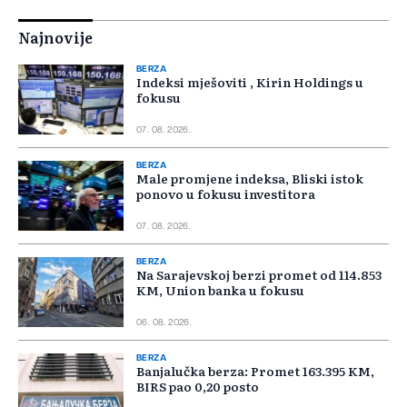
Najnovije
BERZA
Indeksi mješoviti , Kirin Holdings u
fokusu
07. 08. 2026.
BERZA
Male promjene indeksa, Bliski istok
ponovo u fokusu investitora
07. 08. 2026.
BERZA
Na Sarajevskoj berzi promet od 114.853
KM, Union banka u fokusu
06. 08. 2026.
BERZA
Banjalučka berza: Promet 163.395 KM,
BIRS pao 0,20 posto