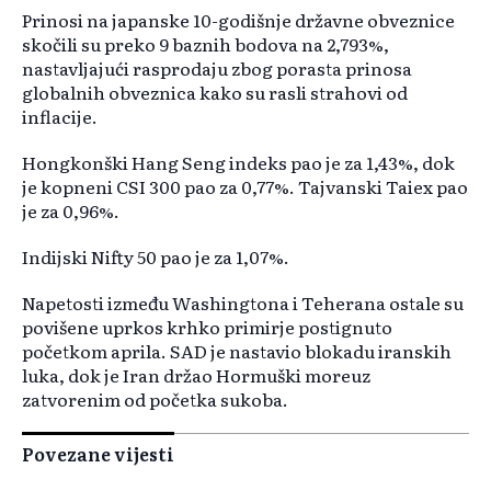
Prinosi na japanske 10-godišnje državne obveznice
skočili su preko 9 baznih bodova na 2,793%,
nastavljajući rasprodaju zbog porasta prinosa
globalnih obveznica kako su rasli strahovi od
inflacije.
Hongkonški Hang Seng indeks pao je za 1,43%, dok
je kopneni CSI 300 pao za 0,77%. Tajvanski Taiex pao
je za 0,96%.
Indijski Nifty 50 pao je za 1,07%.
Napetosti između Washingtona i Teherana ostale su
povišene uprkos krhko primirje postignuto
početkom aprila. SAD je nastavio blokadu iranskih
luka, dok je Iran držao Hormuški moreuz
zatvorenim od početka sukoba.
Povezane vijesti