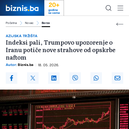
20+
godina
sa vama
Početna
Novac
Berza
AZIJSKA TRŽIŠTA
Indeksi pali, Trumpovo upozorenje o
Iranu potiče nove strahove od opskrbe
naftom
Autor:
Biznis.ba
18. 05. 2026.