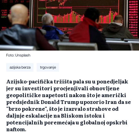
Foto: Unsplash
azijska berza
trgovanje
Azijsko-pacifička tržišta pala su u ponedjeljak
jer su investitori procjenjivali obnovljene
geopolitičke napetosti nakon što je američki
predsjednik Donald Trump upozorio Iran da se
"brzo pokrene", što je izazvalo strahove od
daljnje eskalacije na Bliskom istoku i
potencijalnih poremećaja u globalnoj opskrbi
naftom.