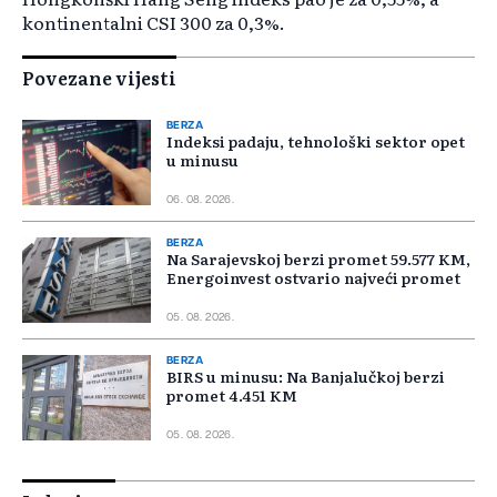
kontinentalni CSI 300 za 0,3%.
Povezane vijesti
BERZA
Indeksi padaju, tehnološki sektor opet
u minusu
06. 08. 2026.
BERZA
Na Sarajevskoj berzi promet 59.577 KM,
Energoinvest ostvario najveći promet
05. 08. 2026.
BERZA
BIRS u minusu: Na Banjalučkoj berzi
promet 4.451 KM
05. 08. 2026.