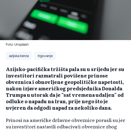
Foto: Unsplash
azijska berza
trgovanje
Azijsko-pacifička tržišta pala su u srijedu jer su
investitori razmatrali povišene prinose
obveznica i obnovljene geopolitičke napetosti,
nakon izjave američkog predsjednika Donalda
Trumpa u utorak da je "sat vremena udaljen" od
odluke o napadu na Iran, prije nego što je
uvjeren da odgodi napad za nekoliko dana.
Prinosi na američke državne obveznice porasli su jer
su investitori nastavili odbacivati obveznice zbog