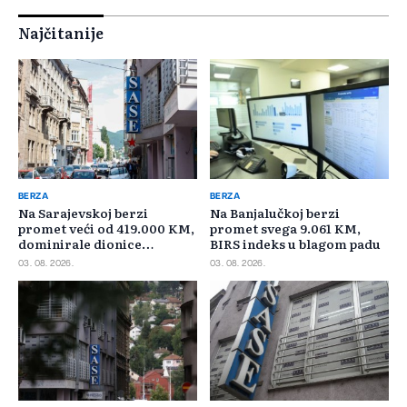
Najčitanije
BERZA
BERZA
Na Sarajevskoj berzi
Na Banjalučkoj berzi
promet veći od 419.000 KM,
promet svega 9.061 KM,
dominirale dionice
BIRS indeks u blagom padu
Privredne banke Sarajevo
03. 08. 2026.
03. 08. 2026.