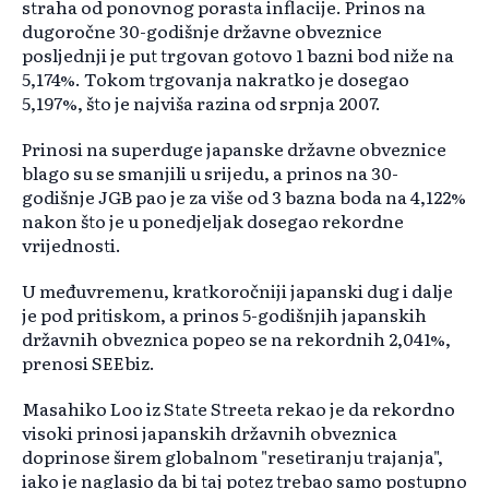
straha od ponovnog porasta inflacije. Prinos na
dugoročne 30-godišnje državne obveznice
posljednji je put trgovan gotovo 1 bazni bod niže na
5,174%. Tokom trgovanja nakratko je dosegao
5,197%, što je najviša razina od srpnja 2007.
Prinosi na superduge japanske državne obveznice
blago su se smanjili u srijedu, a prinos na 30-
godišnje JGB pao je za više od 3 bazna boda na 4,122%
nakon što je u ponedjeljak dosegao rekordne
vrijednosti.
U međuvremenu, kratkoročniji japanski dug i dalje
je pod pritiskom, a prinos 5-godišnjih japanskih
državnih obveznica popeo se na rekordnih 2,041%,
prenosi SEEbiz.
Masahiko Loo iz State Streeta rekao je da rekordno
visoki prinosi japanskih državnih obveznica
doprinose širem globalnom "resetiranju trajanja",
iako je naglasio da bi taj potez trebao samo postupno