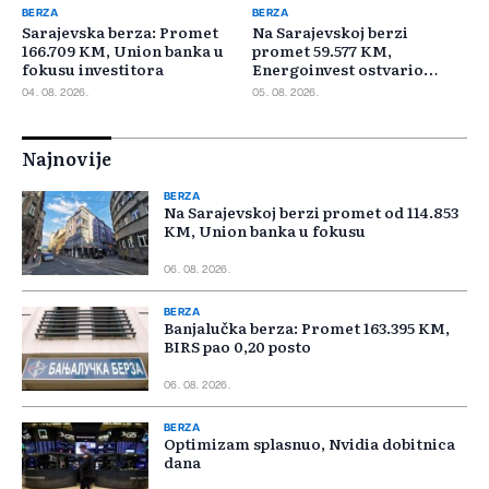
BERZA
BERZA
Sarajevska berza: Promet
Na Sarajevskoj berzi
166.709 KM, Union banka u
promet 59.577 KM,
fokusu investitora
Energoinvest ostvario
najveći promet
04. 08. 2026.
05. 08. 2026.
Najnovije
BERZA
Na Sarajevskoj berzi promet od 114.853
KM, Union banka u fokusu
06. 08. 2026.
BERZA
Banjalučka berza: Promet 163.395 KM,
BIRS pao 0,20 posto
06. 08. 2026.
BERZA
Optimizam splasnuo, Nvidia dobitnica
dana