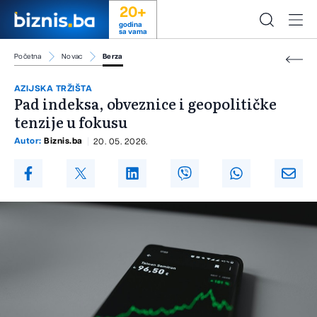
20+
godina
sa vama
Početna
Novac
Berza
AZIJSKA TRŽIŠTA
Pad indeksa, obveznice i geopolitičke
tenzije u fokusu
Autor:
Biznis.ba
20. 05. 2026.