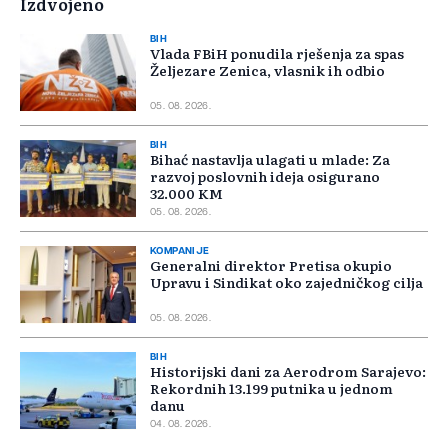
Izdvojeno
BIH
Vlada FBiH ponudila rješenja za spas
Željezare Zenica, vlasnik ih odbio
05. 08. 2026.
BIH
Bihać nastavlja ulagati u mlade: Za
razvoj poslovnih ideja osigurano
32.000 KM
05. 08. 2026.
KOMPANIJE
Generalni direktor Pretisa okupio
Upravu i Sindikat oko zajedničkog cilja
05. 08. 2026.
BIH
Historijski dani za Aerodrom Sarajevo:
Rekordnih 13.199 putnika u jednom
danu
04. 08. 2026.