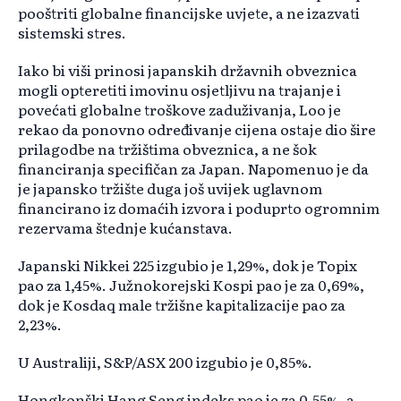
pooštriti globalne financijske uvjete, a ne izazvati
sistemski stres.
Iako bi viši prinosi japanskih državnih obveznica
mogli opteretiti imovinu osjetljivu na trajanje i
povećati globalne troškove zaduživanja, Loo je
rekao da ponovno određivanje cijena ostaje dio šire
prilagodbe na tržištima obveznica, a ne šok
financiranja specifičan za Japan. Napomenuo je da
je japansko tržište duga još uvijek uglavnom
financirano iz domaćih izvora i poduprto ogromnim
rezervama štednje kućanstava.
Japanski Nikkei 225 izgubio je 1,29%, dok je Topix
pao za 1,45%. Južnokorejski Kospi pao je za 0,69%,
dok je Kosdaq male tržišne kapitalizacije pao za
2,23%.
U Australiji, S&P/ASX 200 izgubio je 0,85%.
Hongkonški Hang Seng indeks pao je za 0,55%, a