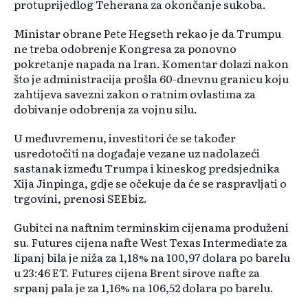
protuprijedlog Teherana za okončanje sukoba.
Ministar obrane Pete Hegseth rekao je da Trumpu
ne treba odobrenje Kongresa za ponovno
pokretanje napada na Iran. Komentar dolazi nakon
što je administracija prošla 60-dnevnu granicu koju
zahtijeva savezni zakon o ratnim ovlastima za
dobivanje odobrenja za vojnu silu.
U međuvremenu, investitori će se također
usredotočiti na događaje vezane uz nadolazeći
sastanak između Trumpa i kineskog predsjednika
Xija Jinpinga, gdje se očekuje da će se raspravljati o
trgovini, prenosi SEEbiz.
Gubitci na naftnim terminskim cijenama produženi
su. Futures cijena nafte West Texas Intermediate za
lipanj bila je niža za 1,18% na 100,97 dolara po barelu
u 23:46 ET. Futures cijena Brent sirove nafte za
srpanj pala je za 1,16% na 106,52 dolara po barelu.