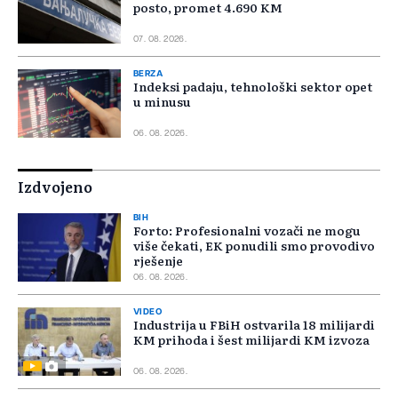
posto, promet 4.690 KM
07. 08. 2026.
BERZA
Indeksi padaju, tehnološki sektor opet
u minusu
06. 08. 2026.
Izdvojeno
BIH
Forto: Profesionalni vozači ne mogu
više čekati, EK ponudili smo provodivo
rješenje
06. 08. 2026.
VIDEO
Industrija u FBiH ostvarila 18 milijardi
KM prihoda i šest milijardi KM izvoza
06. 08. 2026.