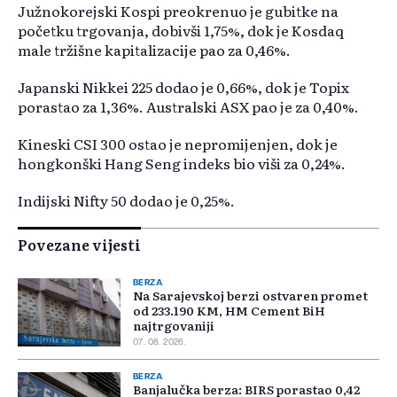
Južnokorejski Kospi preokrenuo je gubitke na
početku trgovanja, dobivši 1,75%, dok je Kosdaq
male tržišne kapitalizacije pao za 0,46%.
Japanski Nikkei 225 dodao je 0,66%, dok je Topix
porastao za 1,36%. Australski ASX pao je za 0,40%.
Kineski CSI 300 ostao je nepromijenjen, dok je
hongkonški Hang Seng indeks bio viši za 0,24%.
Indijski Nifty 50 dodao je 0,25%.
Povezane vijesti
BERZA
Na Sarajevskoj berzi ostvaren promet
od 233.190 KM, HM Cement BiH
najtrgovaniji
07. 08. 2026.
BERZA
Banjalučka berza: BIRS porastao 0,42