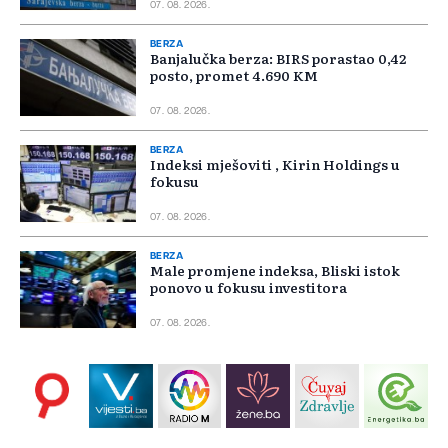
07. 08. 2026.
BERZA
Banjalučka berza: BIRS porastao 0,42
posto, promet 4.690 KM
07. 08. 2026.
BERZA
Indeksi mješoviti , Kirin Holdings u
fokusu
07. 08. 2026.
BERZA
Male promjene indeksa, Bliski istok
ponovo u fokusu investitora
07. 08. 2026.