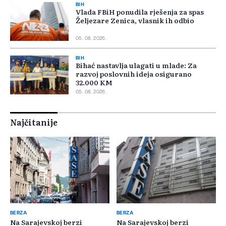
BIH
Vlada FBiH ponudila rješenja za spas
Željezare Zenica, vlasnik ih odbio
05. 08. 2026.
BIH
Bihać nastavlja ulagati u mlade: Za
razvoj poslovnih ideja osigurano
32.000 KM
05. 08. 2026.
Najčitanije
BERZA
BERZA
Na Sarajevskoj berzi
Na Sarajevskoj berzi