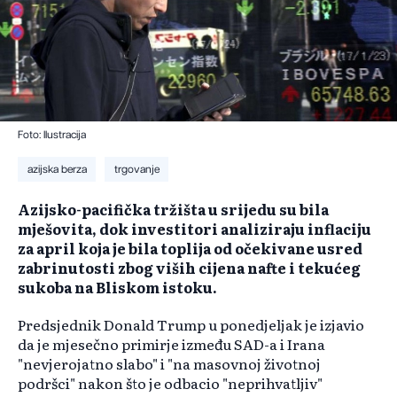
Foto: Ilustracija
azijska berza
trgovanje
Azijsko-pacifička tržišta u srijedu su bila
mješovita, dok investitori analiziraju inflaciju
za april koja je bila toplija od očekivane usred
zabrinutosti zbog viših cijena nafte i tekućeg
sukoba na Bliskom istoku.
Predsjednik Donald Trump u ponedjeljak je izjavio
da je mjesečno primirje između SAD-a i Irana
"nevjerojatno slabo" i "na masovnoj životnoj
podršci" nakon što je odbacio "neprihvatljiv"