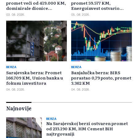
promet veći od 419.000 KM,
promet 59.577 KM,
dominirale dionice
Energoinvest ostvario
Privredne banke Sarajevo
najveći promet
03. 08. 2026.
05. 08. 2026.
BERZA
BERZA
Sarajevska berza: Promet
Banjalučka berza: BIRS
166.709 KM, Union banka u
porastao 0,79 posto, promet
fokusu investitora
3.362 KM
04. 08. 2026.
04. 08. 2026.
Najnovije
BERZA
Na Sarajevskoj berzi ostvaren promet
od 233.190 KM, HM Cement BiH
najtrgovaniji