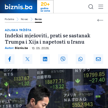
20+
godina
sa vama
Početna
Novac
Berza
AZIJSKA TRŽIŠTA
Indeksi mješoviti, prati se sastanak
Trumpa i Xija i napetosti u Iranu
Autor:
Biznis.ba
13. 05. 2026.