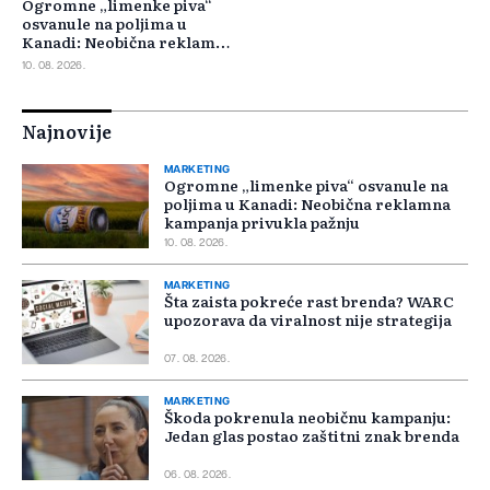
Ogromne „limenke piva“
osvanule na poljima u
Kanadi: Neobična reklamna
kampanja privukla pažnju
10. 08. 2026.
Najnovije
MARKETING
Ogromne „limenke piva“ osvanule na
poljima u Kanadi: Neobična reklamna
kampanja privukla pažnju
10. 08. 2026.
MARKETING
Šta zaista pokreće rast brenda? WARC
upozorava da viralnost nije strategija
07. 08. 2026.
MARKETING
Škoda pokrenula neobičnu kampanju:
Jedan glas postao zaštitni znak brenda
06. 08. 2026.