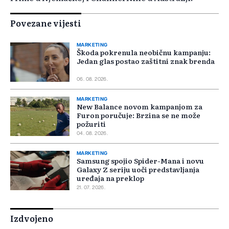
Povezane vijesti
MARKETING
Škoda pokrenula neobičnu kampanju:
Jedan glas postao zaštitni znak brenda
06. 08. 2026.
MARKETING
New Balance novom kampanjom za
Furon poručuje: Brzina se ne može
požuriti
04. 08. 2026.
MARKETING
Samsung spojio Spider-Mana i novu
Galaxy Z seriju uoči predstavljanja
uređaja na preklop
21. 07. 2026.
Izdvojeno