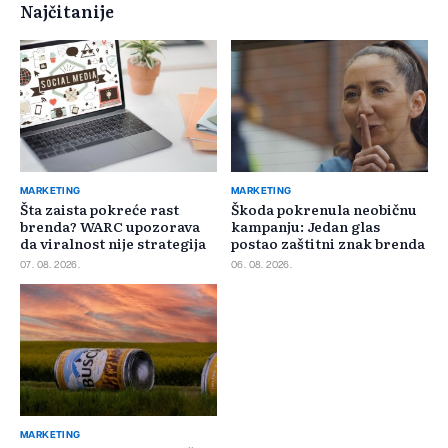
Najčitanije
MARKETING
MARKETING
Šta zaista pokreće rast
Škoda pokrenula neobičnu
brenda? WARC upozorava
kampanju: Jedan glas
da viralnost nije strategija
postao zaštitni znak brenda
07. 08. 2026.
06. 08. 2026.
MARKETING