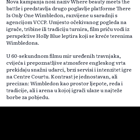
Nova kampanja nosi naziv Where beauty meets the
battle i predstavlja drugo poglavlje platforme There
Is Only One Wimbledon, razvijene u saradnji s
agencijom VCCP. Umjesto očekivanog pogleda na
igrače, tribine ili tradiciju turnira, film priču vodi iz
perspektive Holly Blue leptira koji se kreće terenima
Wimbledona.
U 60-sekundnom filmu mir uređenih travnjaka,
cvijeća i prepoznatljive atmosfere engleskog vrta
prekidaju snažni udarci, brzi servisi i intenzitet igre
na Centre Courtu. Kontrast je jednostavan, ali
precizan: Wimbledon kao prostor ljepote, reda i
tradicije, ali i arena u kojoj igrači ulaze u najteže
borbe za pobjedu.