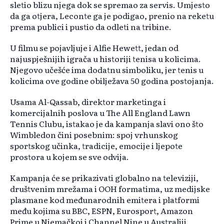
sletio blizu njega dok se spremao za servis. Umjesto
da ga otjera, Leconte ga je podigao, prenio na reketu
prema publici i pustio da odleti na tribine.
U filmu se pojavljuje i Alfie Hewett, jedan od
najuspješnijih igrača u historiji tenisa u kolicima.
Njegovo učešće ima dodatnu simboliku, jer tenis u
kolicima ove godine obilježava 50 godina postojanja.
Usama Al-Qassab, direktor marketinga i
komercijalnih poslova u The All England Lawn
Tennis Clubu, istakao je da kampanja slavi ono što
Wimbledon čini posebnim: spoj vrhunskog
sportskog učinka, tradicije, emocije i ljepote
prostora u kojem se sve odvija.
Kampanja će se prikazivati globalno na televiziji,
društvenim mrežama i OOH formatima, uz medijske
plasmane kod međunarodnih emitera i platformi
među kojima su BBC, ESPN, Eurosport, Amazon
Prime u Njemačkoj i Channel Nine u Australiji.