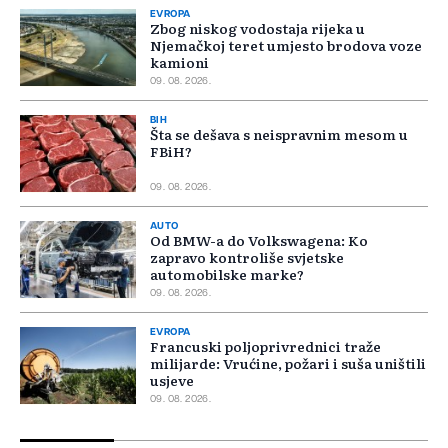
EVROPA
Zbog niskog vodostaja rijeka u
Njemačkoj teret umjesto brodova voze
kamioni
09. 08. 2026.
BIH
Šta se dešava s neispravnim mesom u
FBiH?
09. 08. 2026.
AUTO
Od BMW-a do Volkswagena: Ko
zapravo kontroliše svjetske
automobilske marke?
09. 08. 2026.
EVROPA
Francuski poljoprivrednici traže
milijarde: Vrućine, požari i suša uništili
usjeve
09. 08. 2026.