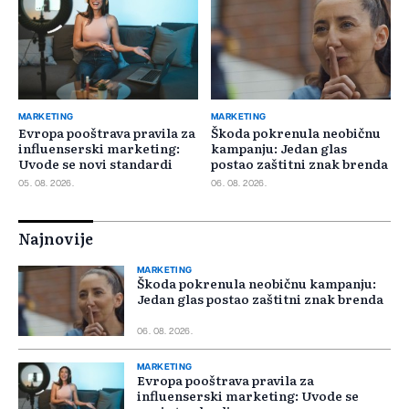
MARKETING
MARKETING
Evropa pooštrava pravila za
Škoda pokrenula neobičnu
influenserski marketing:
kampanju: Jedan glas
Uvode se novi standardi
postao zaštitni znak brenda
05. 08. 2026.
06. 08. 2026.
Najnovije
MARKETING
Škoda pokrenula neobičnu kampanju:
Jedan glas postao zaštitni znak brenda
06. 08. 2026.
MARKETING
Evropa pooštrava pravila za
influenserski marketing: Uvode se