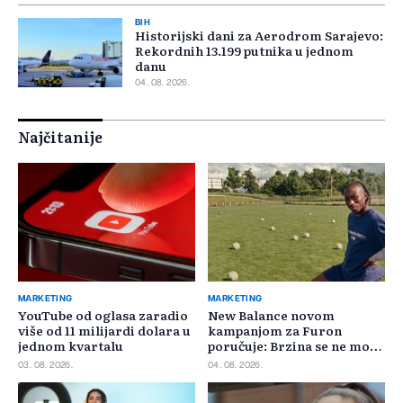
BIH
Historijski dani za Aerodrom Sarajevo:
Rekordnih 13.199 putnika u jednom
danu
04. 08. 2026.
Najčitanije
MARKETING
MARKETING
YouTube od oglasa zaradio
New Balance novom
više od 11 milijardi dolara u
kampanjom za Furon
jednom kvartalu
poručuje: Brzina se ne može
požuriti
03. 08. 2026.
04. 08. 2026.