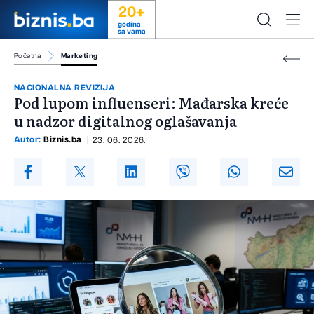
20+
godina
sa vama
Početna
Marketing
NACIONALNA REVIZIJA
Pod lupom influenseri: Mađarska kreće
u nadzor digitalnog oglašavanja
Autor:
Biznis.ba
23. 06. 2026.