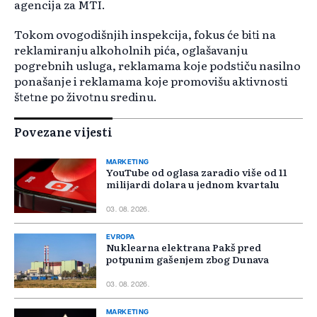
agencija za MTI.
Tokom ovogodišnjih inspekcija, fokus će biti na
reklamiranju alkoholnih pića, oglašavanju
pogrebnih usluga, reklamama koje podstiču nasilno
ponašanje i reklamama koje promovišu aktivnosti
štetne po životnu sredinu.
Povezane vijesti
MARKETING
YouTube od oglasa zaradio više od 11
milijardi dolara u jednom kvartalu
03. 08. 2026.
EVROPA
Nuklearna elektrana Pakš pred
potpunim gašenjem zbog Dunava
03. 08. 2026.
MARKETING