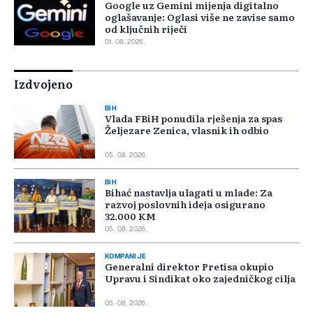
Google uz Gemini mijenja digitalno
oglašavanje: Oglasi više ne zavise samo
od ključnih riječi
01. 08. 2026.
Izdvojeno
BIH
Vlada FBiH ponudila rješenja za spas
Željezare Zenica, vlasnik ih odbio
05. 08. 2026.
BIH
Bihać nastavlja ulagati u mlade: Za
razvoj poslovnih ideja osigurano
32.000 KM
05. 08. 2026.
KOMPANIJE
Generalni direktor Pretisa okupio
Upravu i Sindikat oko zajedničkog cilja
05. 08. 2026.