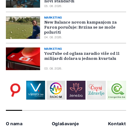
novi standardi
05. 08. 2026.
MARKETING
New Balance novom kampanjom za
Furon poručuje: Brzina se ne može
požuriti
04. 08. 2026.
MARKETING
YouTube od oglasa zaradio više od 11
milijardi dolara u jednom kvartalu
03. 08. 2026.
O nama
Oglašavanje
Kontakt