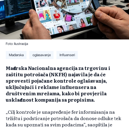
Foto: Ilustracija
Mađarska
oglasavanje
Influenseri
Mađarska Nacionalna agencija za trgovinu i
zaštitu potrošača (NKFH) najavila je da će
sprovesti pojačane kontrole oglašavanja,
uključujući i reklame influensera na
društvenim mrežama, kako bi provjerila
usklađenost kompanija sa propisima.
„Cilj kontrole je unapređenje fer informisanja na
tržištu i podsticanje potrošača da donose odluke tek
kada su upoznati sa svim podacima”, saopštila je