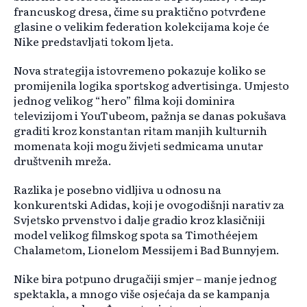
francuskog dresa, čime su praktično potvrđene
glasine o velikim federation kolekcijama koje će
Nike predstavljati tokom ljeta.
Nova strategija istovremeno pokazuje koliko se
promijenila logika sportskog advertisinga. Umjesto
jednog velikog “hero” filma koji dominira
televizijom i YouTubeom, pažnja se danas pokušava
graditi kroz konstantan ritam manjih kulturnih
momenata koji mogu živjeti sedmicama unutar
društvenih mreža.
Razlika je posebno vidljiva u odnosu na
konkurentski Adidas, koji je ovogodišnji narativ za
Svjetsko prvenstvo i dalje gradio kroz klasičniji
model velikog filmskog spota sa Timothéejem
Chalametom, Lionelom Messijem i Bad Bunnyjem.
Nike bira potpuno drugačiji smjer – manje jednog
spektakla, a mnogo više osjećaja da se kampanja