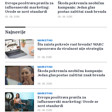
Evropa pooštrava pravila za
Škoda pokrenula neobičnu
influenserski marketing:
kampanju: Jedan glas
Uvode se novi standardi
postao zaštitni znak brenda
05. 08. 2026.
06. 08. 2026.
Najnovije
MARKETING
Šta zaista pokreće rast brenda? WARC
upozorava da viralnost nije strategija
07. 08. 2026.
MARKETING
Škoda pokrenula neobičnu kampanju:
Jedan glas postao zaštitni znak brenda
06. 08. 2026.
MARKETING
Evropa pooštrava pravila za
influenserski marketing: Uvode se
novi standardi
05. 08. 2026.