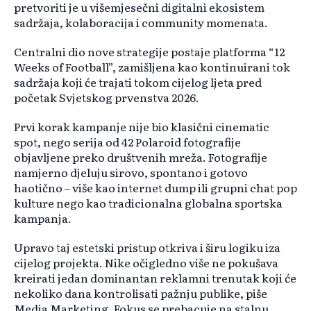
pretvoriti je u višemjesečni digitalni ekosistem
sadržaja, kolaboracija i community momenata.
Centralni dio nove strategije postaje platforma “12
Weeks of Football”, zamišljena kao kontinuirani tok
sadržaja koji će trajati tokom cijelog ljeta pred
početak Svjetskog prvenstva 2026.
Prvi korak kampanje nije bio klasični cinematic
spot, nego serija od 42 Polaroid fotografije
objavljene preko društvenih mreža. Fotografije
namjerno djeluju sirovo, spontano i gotovo
haotično – više kao internet dump ili grupni chat pop
kulture nego kao tradicionalna globalna sportska
kampanja.
Upravo taj estetski pristup otkriva i širu logiku iza
cijelog projekta. Nike očigledno više ne pokušava
kreirati jedan dominantan reklamni trenutak koji će
nekoliko dana kontrolisati pažnju publike, piše
Media Marketing. Fokus se prebacuje na stalnu