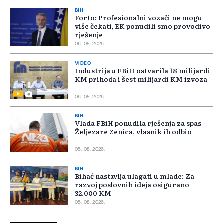
BIH
Forto: Profesionalni vozači ne mogu
više čekati, EK ponudili smo provodivo
rješenje
06. 08. 2026.
VIDEO
Industrija u FBiH ostvarila 18 milijardi
KM prihoda i šest milijardi KM izvoza
06. 08. 2026.
BIH
Vlada FBiH ponudila rješenja za spas
Željezare Zenica, vlasnik ih odbio
05. 08. 2026.
BIH
Bihać nastavlja ulagati u mlade: Za
razvoj poslovnih ideja osigurano
32.000 KM
05. 08. 2026.