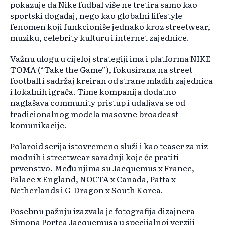
pokazuje da Nike fudbal više ne tretira samo kao
sportski događaj, nego kao globalni lifestyle
fenomen koji funkcioniše jednako kroz streetwear,
muziku, celebrity kulturu i internet zajednice.
Važnu ulogu u cijeloj strategiji ima i platforma NIKE
TOMA (“Take the Game”), fokusirana na street
football i sadržaj kreiran od strane mlađih zajednica
i lokalnih igrača. Time kompanija dodatno
naglašava community pristup i udaljava se od
tradicionalnog modela masovne broadcast
komunikacije.
Polaroid serija istovremeno služi i kao teaser za niz
modnih i streetwear saradnji koje će pratiti
prvenstvo. Među njima su Jacquemus x France,
Palace x England, NOCTA x Canada, Patta x
Netherlands i G-Dragon x South Korea.
Posebnu pažnju izazvala je fotografija dizajnera
Simona Portea Jacquemusa u specijalnoj verziji