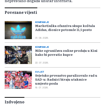
neprestano događa unutar interneta.
Povezane vijesti
KOMPANIJE
Marketinška ofanziva skupo koštala
Adidas, dionice potonule 11,5 posto
01. 08. 2026.
KOMPANIJE
Nike ograničava online prodaju u Kini
kako bi povratio kupce
22. 07. 2026.
SVIJET
Svjetsko prvenstvo paralizovalo rad u
SAD-u: Radnici biraju utakmice
umjesto posla
19. 07. 2026.
Izdvojeno