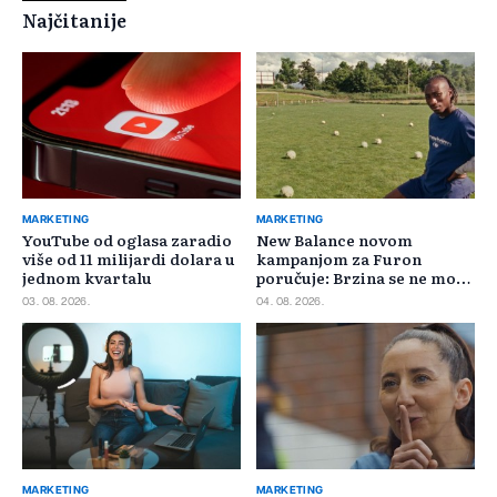
Najčitanije
MARKETING
MARKETING
YouTube od oglasa zaradio
New Balance novom
više od 11 milijardi dolara u
kampanjom za Furon
jednom kvartalu
poručuje: Brzina se ne može
požuriti
03. 08. 2026.
04. 08. 2026.
MARKETING
MARKETING