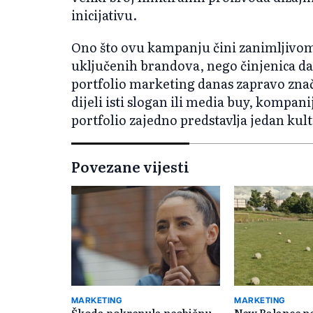
inicijativu.
Ono što ovu kampanju čini zanimljivom 
uključenih brandova, nego činjenica da 
portfolio marketing danas zapravo zna
dijeli isti slogan ili media buy, kompanij
portfolio zajedno predstavlja jedan kul
Povezane vijesti
MARKETING
MARKETING
Škoda pokrenula neobičnu
New Balance 