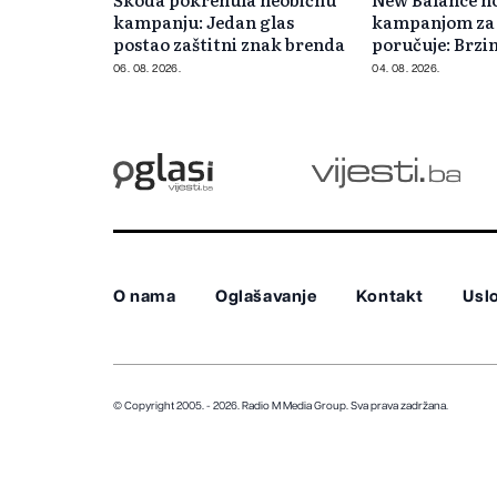
kampanju: Jedan glas
kampanjom za
postao zaštitni znak brenda
poručuje: Brzi
požuriti
06. 08. 2026.
04. 08. 2026.
O nama
Oglašavanje
Kontakt
Uslo
© Copyright 2005. - 2026. Radio M Media Group.
Sva prava zadržana.