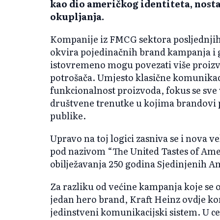
kao dio američkog identiteta, nosta
okupljanja.
Kompanije iz FMCG sektora posljednjih 
okvira pojedinačnih brand kampanja i g
istovremeno mogu povezati više proizvod
potrošača. Umjesto klasične komunikac
funkcionalnost proizvoda, fokus se sve v
društvene trenutke u kojima brandovi 
publike.
Upravo na toj logici zasniva se i nova
pod nazivom “The United Tastes of Ame
obilježavanja 250 godina Sjedinjenih A
Za razliku od većine kampanja koje se o
jedan hero brand, Kraft Heinz ovdje kori
jedinstveni komunikacijski sistem. U c