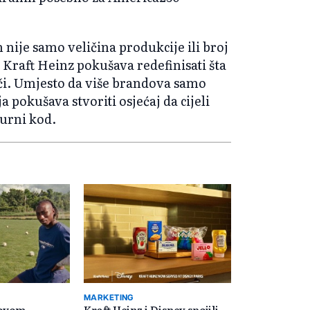
nije samo veličina produkcije ili broj
Kraft Heinz pokušava redefinisati šta
či. Umjesto da više brandova samo
a pokušava stvoriti osjećaj da cijeli
turni kod.
MARKETING
novom
Kraft Heinz i Disney spojili