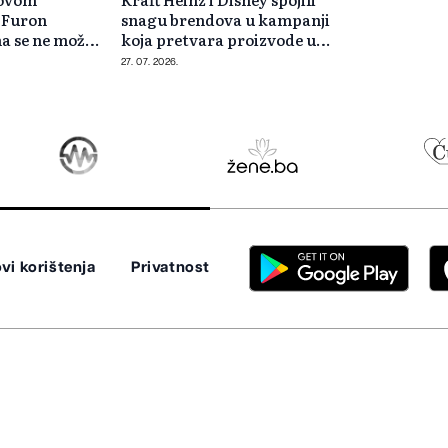
 Furon
snagu brendova u kampanji
na se ne može
koja pretvara proizvode u
filmske priče
27. 07. 2026.
vi korištenja
Privatnost