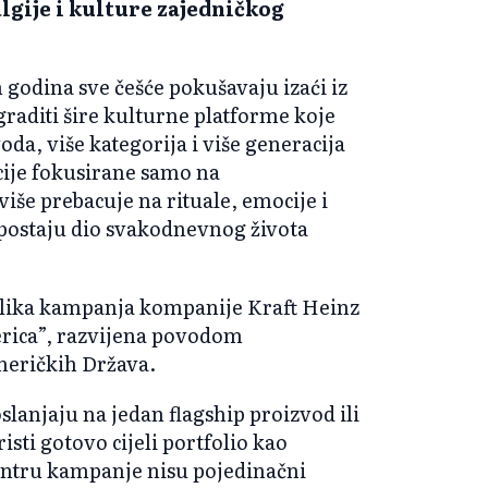
lgije i kulture zajedničkog
godina sve češće pokušavaju izaći iz
raditi šire kulturne platforme koje
a, više kategorija i više generacija
ije fokusirane samo na
iše prebacuje na rituale, emocije i
postaju dio svakodnevnog života
 velika kampanja kompanije Kraft Heinz
rica”, razvijena povodom
meričkih Država.
slanjaju na jedan flagship proizvod ili
sti gotovo cijeli portfolio kao
entru kampanje nisu pojedinačni