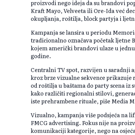
proizvodi nego ideja da su brandovi pop
Kraft Mayo, Velveeta ili Ore-Ida već d
okupljanja, roštilja, block partyja i ljet
Kampanja se lansira u periodu Memoria
tradicionalno označava početak ljetne B
kojem američki brandovi ulaze u jednu
godine.
Centralni TV spot, razvijen u saradnji
kroz brze vizualne sekvence prikazuje r
od roštilja u baštama do party scena iz 
kako različiti regionalni stilovi, generac
iste prehrambene rituale, piše Media M
Vizualno, kampanja više podsjeća na lif
FMCG advertising. Fokus nije na proizv
komunikaciji kategorije, nego na osjeća