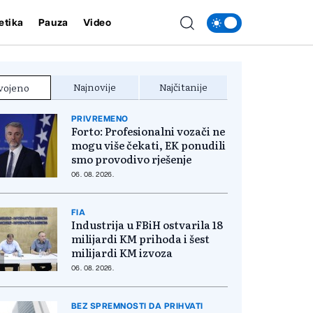
etika
Pauza
Video
Najnovije
Najčitanije
vojeno
PRIVREMENO
Forto: Profesionalni vozači ne
mogu više čekati, EK ponudili
smo provodivo rješenje
06. 08. 2026.
FIA
Industrija u FBiH ostvarila 18
milijardi KM prihoda i šest
milijardi KM izvoza
06. 08. 2026.
BEZ SPREMNOSTI DA PRIHVATI