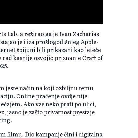
s Lab, a režirao ga je Ivan Zacharias
stajao je i iza prošlogodišnjeg Apple-
ernet špijuni bili prikazani kao leteće
 rad kasnije osvojio priznanje Craft of
025.
m jeste način na koji ozbiljnu temu
aciju. Online praćenje ovdje nije
ećajem. Ako vas neko prati po ulici,
ez, jasno je zašto privatnost prestaje
ting.
m filmu. Dio kampanje čini i digitalna