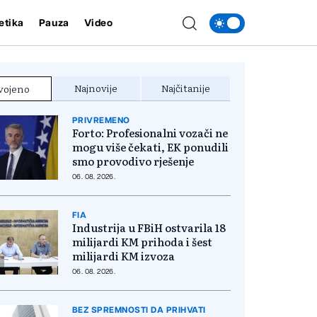
etika
Pauza
Video
Najnovije
Najčitanije
vojeno
PRIVREMENO
Forto: Profesionalni vozači ne
mogu više čekati, EK ponudili
smo provodivo rješenje
06. 08. 2026.
FIA
Industrija u FBiH ostvarila 18
milijardi KM prihoda i šest
milijardi KM izvoza
06. 08. 2026.
BEZ SPREMNOSTI DA PRIHVATI