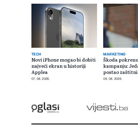
TECH
MARKETING
Novi iPhone mogao bi dobiti
Škoda pokrenu
najveći ekran u historiji
kampanju: Jed
Applea
postao zaštitn
07. 08. 2026.
06. 08. 2026.