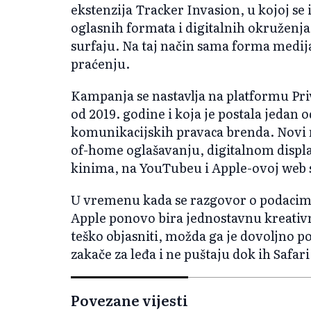
ekstenzija Tracker Invasion, u kojoj se i
oglasnih formata i digitalnih okruženj
surfaju. Na taj način sama forma medij
praćenju.
Kampanja se nastavlja na platformu Priv
od 2019. godine i koja je postala jedan 
komunikacijskih pravaca brenda. Novi rad
of-home oglašavanju, digitalnom disp
kinima, na YouTubeu i Apple-ovoj web s
U vremenu kada se razgovor o podacima
Apple ponovo bira jednostavnu kreativn
teško objasniti, možda ga je dovoljno p
zakače za leđa i ne puštaju dok ih Safari
Povezane vijesti