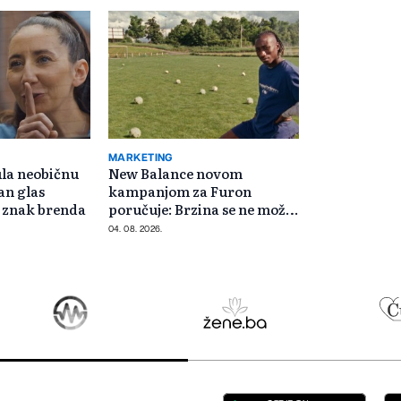
MARKETING
la neobičnu
New Balance novom
an glas
kampanjom za Furon
i znak brenda
poručuje: Brzina se ne može
požuriti
04. 08. 2026.