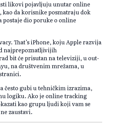
sti likovi pojavljuju unutar online
a, kao da korisnike posmatraju dok
a postaje dio poruke o online
acy. That’s iPhone, koju Apple razvija
od najprepoznatljivijih
 bit će prisutan na televiziji, u out-
layu, na društvenim mrežama, u
tranici.
 često gubi u tehničkim izrazima,
u logiku. Ako je online tracking
okazati kao grupu ljudi koji vam se
 ne zaustavi.