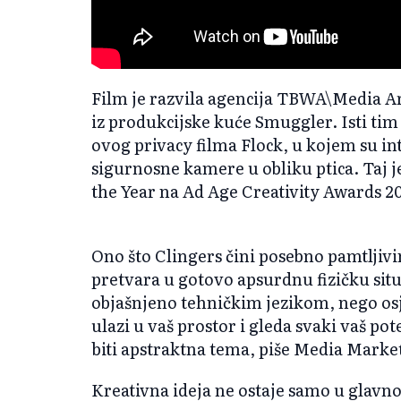
Film je razvila agencija TBWA\Media Art
iz produkcijske kuće Smuggler. Isti tim 
ovog privacy filma Flock, u kojem su int
sigurnosne kamere u obliku ptica. Taj je
the Year na Ad Age Creativity Awards 2
Ono što Clingers čini posebno pamtljivi
pretvara u gotovo apsurdnu fizičku situ
objašnjeno tehničkim jezikom, nego osj
ulazi u vaš prostor i gleda svaki vaš pot
biti apstraktna tema, piše Media Marke
Kreativna ideja ne ostaje samo u glavno