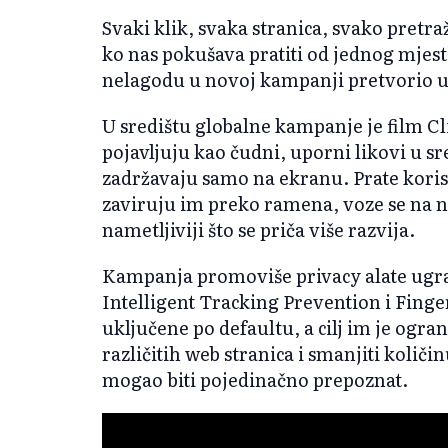
Svaki klik, svaka stranica, svako pretra
ko nas pokušava pratiti od jednog mjest
nelagodu u novoj kampanji pretvorio u v
U središtu globalne kampanje je film Cl
pojavljuju kao čudni, uporni likovi u 
zadržavaju samo na ekranu. Prate kori
zaviruju im preko ramena, voze se na n
nametljiviji što se priča više razvija.
Kampanja promoviše privacy alate ugra
Intelligent Tracking Prevention i Finge
uključene po defaultu, a cilj im je ogra
različitih web stranica i smanjiti količ
mogao biti pojedinačno prepoznat.