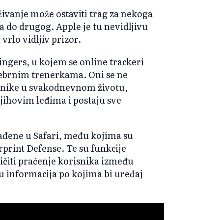
živanje može ostaviti trag za nekoga
a do drugog. Apple je tu nevidljivu
rlo vidljiv prizor.
ingers, u kojem se online trackeri
srebrnim trenerkama. Oni se ne
snike u svakodnevnom životu,
jihovim leđima i postaju sve
đene u Safari, među kojima su
rprint Defense. Te su funkcije
ničiti praćenje korisnika između
inu informacija po kojima bi uređaj