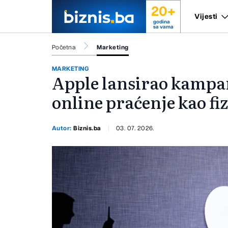
20+
Vijesti
godina
sa vama
Početna
Marketing
MARKETING
Apple lansirao kampan
online praćenje kao fi
Autor:
Biznis.ba
03. 07. 2026.