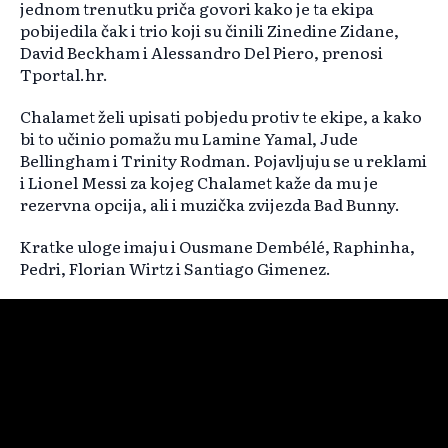
jednom trenutku priča govori kako je ta ekipa
pobijedila čak i trio koji su činili Zinedine Zidane,
David Beckham i Alessandro Del Piero, prenosi
Tportal.hr.
Chalamet želi upisati pobjedu protiv te ekipe, a kako
bi to učinio pomažu mu Lamine Yamal, Jude
Bellingham i Trinity Rodman. Pojavljuju se u reklami
i Lionel Messi za kojeg Chalamet kaže da mu je
rezervna opcija, ali i muzička zvijezda Bad Bunny.
Kratke uloge imaju i Ousmane Dembélé, Raphinha,
Pedri, Florian Wirtz i Santiago Gimenez.