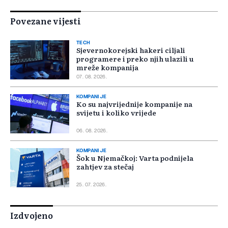
Povezane vijesti
TECH
Sjevernokorejski hakeri ciljali
programere i preko njih ulazili u
mreže kompanija
07. 08. 2026.
KOMPANIJE
Ko su najvrijednije kompanije na
svijetu i koliko vrijede
06. 08. 2026.
KOMPANIJE
Šok u Njemačkoj: Varta podnijela
zahtjev za stečaj
25. 07. 2026.
Izdvojeno