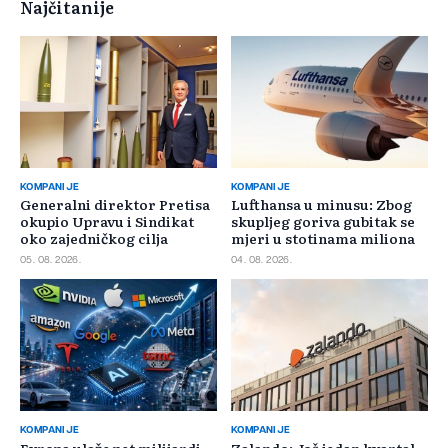
Najčitanije
KOMPANIJE
KOMPANIJE
Generalni direktor Pretisa
Lufthansa u minusu: Zbog
okupio Upravu i Sindikat
skupljeg goriva gubitak se
oko zajedničkog cilja
mjeri u stotinama miliona
05. 08. 2026.
04. 08. 2026.
KOMPANIJE
KOMPANIJE
Evropa ulaže pet milijardi
Zalando: Još jedan kvartal