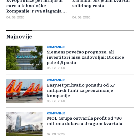
eura u tehnološke
solidnog rasta
kompanije: Prva ulaganja na
jesen
04. 08. 2026.
04. 08. 2026.
Najnovije
KOMPANIJE
Siemens povećao prognoze, ali
investitori nisu zadovoljni: Dionice
pale 4,5 posto
08. 08. 2026.
KOMPANIJE
EasyJet prihvatio ponudu od 5,7
milijardi funti za preuzimanje
kompanije
08. 08. 2026.
KOMPANIJE
MOL Grupa ostvarila profit od 786
miliona dolara u drugom kvartalu
07. 08. 2026.