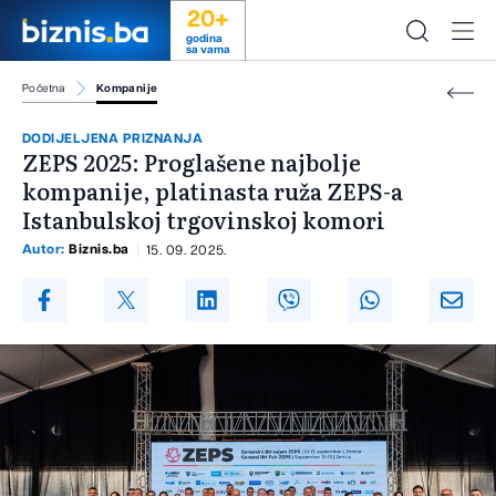
20+
godina
sa vama
Početna
Kompanije
DODIJELJENA PRIZNANJA
ZEPS 2025: Proglašene najbolje
kompanije, platinasta ruža ZEPS-a
Istanbulskoj trgovinskoj komori
Autor:
Biznis.ba
15. 09. 2025.