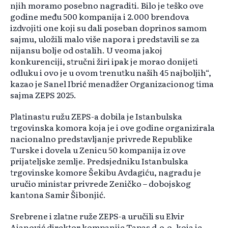
njih moramo posebno nagraditi. Bilo je teško ove
godine među 500 kompanija i 2.000 brendova
izdvojiti one koji su dali poseban doprinos samom
sajmu, uložili malo više napora i predstavili se za
nijansu bolje od ostalih. U veoma jakoj
konkurenciji, stručni žiri ipak je morao donijeti
odluku i ovo je u ovom trenutku naših 45 najboljih“,
kazao je Sanel Ibrić menadžer Organizacionog tima
sajma ZEPS 2025.
Platinastu ružu ZEPS-a dobila je Istanbulska
trgovinska komora koja je i ove godine organizirala
nacionalno predstavljanje privrede Republike
Turske i dovela u Zenicu 50 kompanija iz ove
prijateljske zemlje. Predsjedniku Istanbulska
trgovinske komore Šekibu Avdagiću, nagradu je
uručio ministar privrede Zeničko – dobojskog
kantona Samir Šibonjić.
Srebrene i zlatne ruže ZEPS-a uručili su Elvir
Ajanović direktor kompanije Tapas d.o.o. koja je