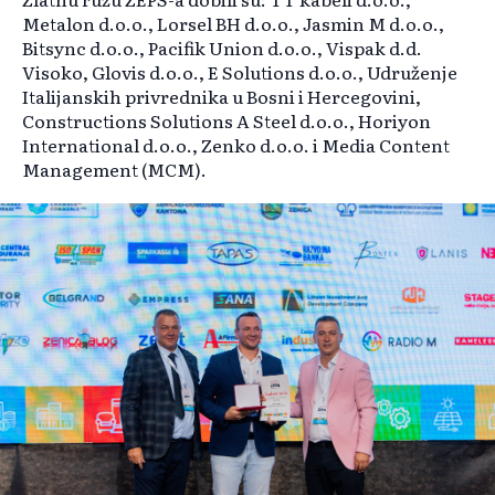
Metalon d.o.o., Lorsel BH d.o.o., Jasmin M d.o.o.,
Bitsync d.o.o., Pacifik Union d.o.o., Vispak d.d.
Visoko, Glovis d.o.o., E Solutions d.o.o., Udruženje
Italijanskih privrednika u Bosni i Hercegovini,
Constructions Solutions A Steel d.o.o., Horiyon
International d.o.o., Zenko d.o.o. i Media Content
Management (MCM).