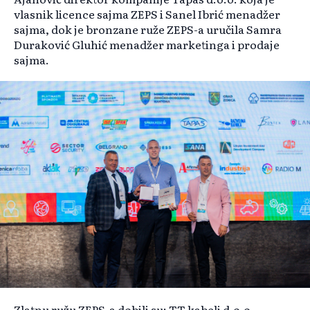
vlasnik licence sajma ZEPS i Sanel Ibrić menadžer
sajma, dok je bronzane ruže ZEPS-a uručila Samra
Duraković Gluhić menadžer marketinga i prodaje
sajma.
Zlatnu ružu ZEPS-a dobili su: TT kabeli d.o.o.,