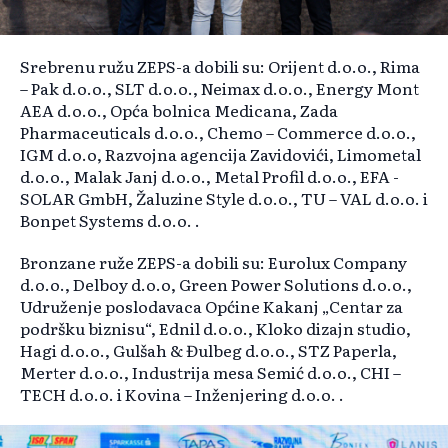
Srebrenu ružu ZEPS-a dobili su: Orijent d.o.o., Rima
– Pak d.o.o., SLT d.o.o., Neimax d.o.o., Energy Mont
AEA d.o.o., Opća bolnica Medicana, Zada
Pharmaceuticals d.o.o., Chemo – Commerce d.o.o.,
IGM d.o.o, Razvojna agencija Zavidovići, Limometal
d.o.o., Malak Janj d.o.o., Metal Profil d.o.o., EFA -
SOLAR GmbH, Žaluzine Style d.o.o., TU – VAL d.o.o. i
Bonpet Systems d.o.o. .
Bronzane ruže ZEPS-a dobili su: Eurolux Company
d.o.o., Delboy d.o.o, Green Power Solutions d.o.o.,
Udruženje poslodavaca Općine Kakanj „Centar za
podršku biznisu“, Ednil d.o.o., Kloko dizajn studio,
Hagi d.o.o., Gulšah & Đulbeg d.o.o., STZ Paperla,
Merter d.o.o., Industrija mesa Semić d.o.o., CHI –
TECH d.o.o. i Kovina – Inženjering d.o.o. .