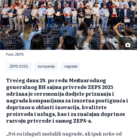
Foto: ZEPS
ZEPS 2025.
kompanije
nagrada
Trećeg dana 29. po redu Međunarodnog
generalnog BH sajma privrede ZEPS 2025
održana je ceremonija dodjele priznanja i
nagrada kompanijama za izuzetna postignuća i
doprinos u oblasti inovacija, kvalitete
proizvoda i usluga, kao i za značajan doprinos
razvoju privrede i samog ZEPS-a.
„Svi su izlagači zaslužili nagrade, ali ipak neke od