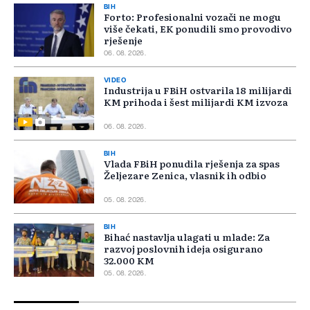
BIH
Forto: Profesionalni vozači ne mogu
više čekati, EK ponudili smo provodivo
rješenje
06. 08. 2026.
VIDEO
Industrija u FBiH ostvarila 18 milijardi
KM prihoda i šest milijardi KM izvoza
06. 08. 2026.
BIH
Vlada FBiH ponudila rješenja za spas
Željezare Zenica, vlasnik ih odbio
05. 08. 2026.
BIH
Bihać nastavlja ulagati u mlade: Za
razvoj poslovnih ideja osigurano
32.000 KM
05. 08. 2026.