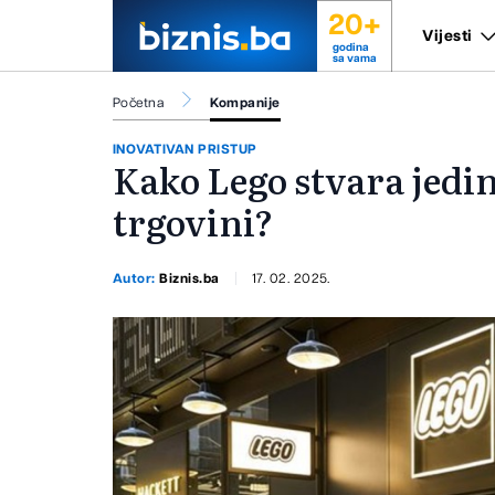
20+
Vijesti
godina
sa vama
Početna
Kompanije
INOVATIVAN PRISTUP
Kako Lego stvara jedi
trgovini?
Autor:
Biznis.ba
17. 02. 2025.