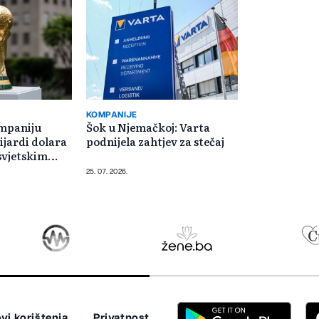
KOMPANIJE
ompaniju
Šok u Njemačkoj: Varta
ijardi dolara
podnijela zahtjev za stečaj
svjetskim
25. 07. 2026.
vi korištenja
Privatnost