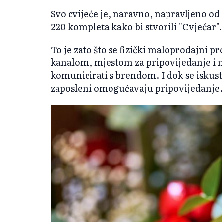
Svo cvijeće je, naravno, napravljeno od 
220 kompleta kako bi stvorili "Cvjećar".
To je zato što se fizički maloprodajni 
kanalom, mjestom za pripovijedanje i n
komunicirati s brendom. I dok se iskus
zaposleni omogućavaju pripovijedanje