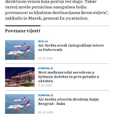
direktnom vezom koja postoji već dugo. Takav
razvoj mreže putnicima omogućava bolju
povezanost sa ključnim destinacijama širom svijeta“,
zaključio je Marek, prenosi Ex-yu aviation.
Povezane vijesti
REGIJA
Air Serbia uvodi cjelogodišnje letove
za Dubrovnik
02. 08. 2026.
KOMPANIJE
Novi međunarodni aerodrom u
Sydneyu dočekat će prve putnike u
oktobru
11. 06. 2026.
KOMPANIJE
Air Serbia otvorila direktnu liniju
Beograd - Baku
06. 05. 2026.