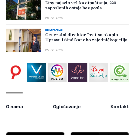
Etsy najavio velika otpuštanja, 220
zaposlenih ostaje bez posla
06. 08. 2026.
KOMPANIJE
Generalni direktor Pretisa okupio
Upravu i Sindikat oko zajedničkog cilja
05. 08. 2026.
O nama
Oglašavanje
Kontakt