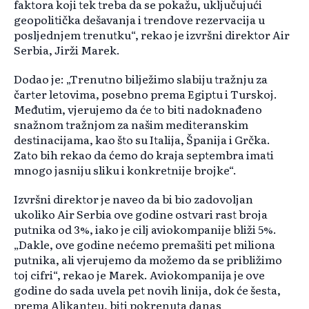
faktora koji tek treba da se pokažu, uključujući
geopolitička dešavanja i trendove rezervacija u
posljednjem trenutku“, rekao je izvršni direktor Air
Serbia, Jirži Marek.
Dodao je: „Trenutno bilježimo slabiju tražnju za
čarter letovima, posebno prema Egiptu i Turskoj.
Međutim, vjerujemo da će to biti nadoknađeno
snažnom tražnjom za našim mediteranskim
destinacijama, kao što su Italija, Španija i Grčka.
Zato bih rekao da ćemo do kraja septembra imati
mnogo jasniju sliku i konkretnije brojke“.
Izvršni direktor je naveo da bi bio zadovoljan
ukoliko Air Serbia ove godine ostvari rast broja
putnika od 3%, iako je cilj aviokompanije bliži 5%.
„Dakle, ove godine nećemo premašiti pet miliona
putnika, ali vjerujemo da možemo da se približimo
toj cifri“, rekao je Marek. Aviokompanija je ove
godine do sada uvela pet novih linija, dok će šesta,
prema Alikanteu, biti pokrenuta danas