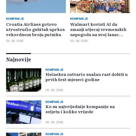
KOMPANIJE
KOMPANIJE
Croatia Airlines gotovo
Walmart koristi AI da
utrostručio gubitak uprkos
smanji utjecaj vremenskih
rekordnom broju putnika
nepogoda na svoj lanac
snabdijevanja
02. 08. 2026.
03. 08. 2026.
Najnovije
KOMPANIJE
Heineken ostvario snažan rast dobiti u
prvih šest mjeseci godine
06. 08. 2026.
KOMPANIJE
Ko su najvrijednije kompanije na
svijetu i koliko vrijede
06. 08. 2026.
KOMPANIJE