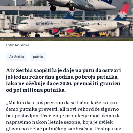
Foto: Air Serbia
Air Serbia
putnici
Air Serbia saopštila je da je na putu da ostvari
još jednu rekordnu godinu po broju putnika,
iako ne očekuje da će 2026. premašiti granicu
od pet miliona putnika.
„Mislim da je još prerano da se tačno kaže koliko
ćemo putnika prevesti, ali novi rekord će sigurno
biti postavljen. Preciznije projekcije moći ćemo da
napravimo nakon ljetnje sezone, koja je uvijek
glavni pokretač putničkog saobraćaja. Postoji i niz