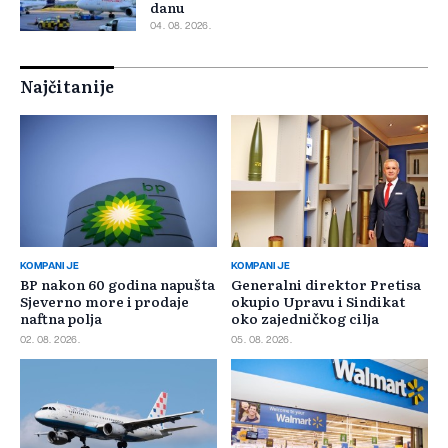
danu
04. 08. 2026.
Najčitanije
KOMPANIJE
KOMPANIJE
BP nakon 60 godina napušta
Generalni direktor Pretisa
Sjeverno more i prodaje
okupio Upravu i Sindikat
naftna polja
oko zajedničkog cilja
02. 08. 2026.
05. 08. 2026.