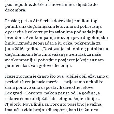
poslijepodne. Još četiri nove linije uslijediće do
decembra.
Prošlog petka Air Serbia dočekala je milionitog
putnika na dugolinijskim letovima od pokretanja
operacija širokotrupnim avionima pod sadašnjim
brendom. Aviokompanija je svoju prvu dugolinijsku
liniju, između Beograda i Njujorka, pokrenula 23.
juna 2016. godine. „Dostizanje milionitog putnika na
dugolinijskim letovima važan je trenutak za našu
aviokompaniju i potvrđuje povjerenje koje su nam
putnici ukazivali gotovo deceniju.
Izuzetno nam je drago što ovaj jubilej obilježavamo u
periodu širenja naše mreže — prije samo nekoliko
dana ponovo smo uspostavili direktne letove
Beograd – Toronto, nakon pauze od 34 godine, a
uskoro ćemo obilježiti i desetogodišnjicu linije za
Njujork. Nova linija za Toronto posebno je važna,
imajući u vidu brojnu dijasporu, kao i tražnju za