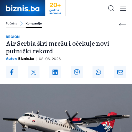
20+
godina
sa vama
Početna
Kompanije
REGION
Air Serbia širi mrežu i očekuje novi
putnički rekord
Autor:
Biznis.ba
02. 06. 2026.