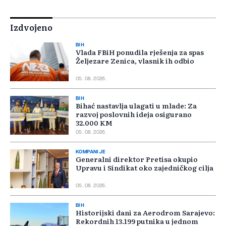
Izdvojeno
BIH
Vlada FBiH ponudila rješenja za spas
Željezare Zenica, vlasnik ih odbio
05. 08. 2026.
BIH
Bihać nastavlja ulagati u mlade: Za
razvoj poslovnih ideja osigurano
32.000 KM
05. 08. 2026.
KOMPANIJE
Generalni direktor Pretisa okupio
Upravu i Sindikat oko zajedničkog cilja
05. 08. 2026.
BIH
Historijski dani za Aerodrom Sarajevo:
Rekordnih 13.199 putnika u jednom