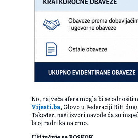
No, najveća afera mogla bi se odnositi
Vijesti.ba
, Glovo u Federaciji BiH dug
Također, naši izvori navode da su insp
broj radnika na crno.
Uključuje se POSKOK