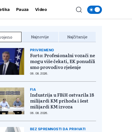
etika
Pauza
Video
Najnovije
Najčitanije
vojeno
PRIVREMENO
Forto: Profesionalni vozači ne
mogu više čekati, EK ponudili
smo provodivo rješenje
06. 08. 2026.
FIA
Industrija u FBiH ostvarila 18
milijardi KM prihoda i šest
milijardi KM izvoza
06. 08. 2026.
BEZ SPREMNOSTI DA PRIHVATI