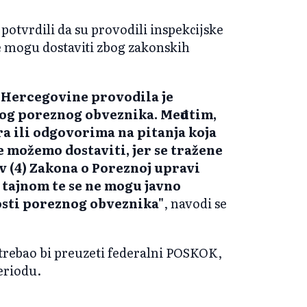
potvrdili da su provodili inspekcijske
ne mogu dostaviti zbog zakonskih
 Hercegovine provodila je
og poreznog obveznika. Međutim,
a ili odgovorima na pitanja koja
 možemo dostaviti, jer se tražene
av (4) Zakona o Poreznoj upravi
tajnom te se ne mogu javno
osti poreznog obveznika"
, navodi se
 trebao bi preuzeti federalni POSKOK,
eriodu.