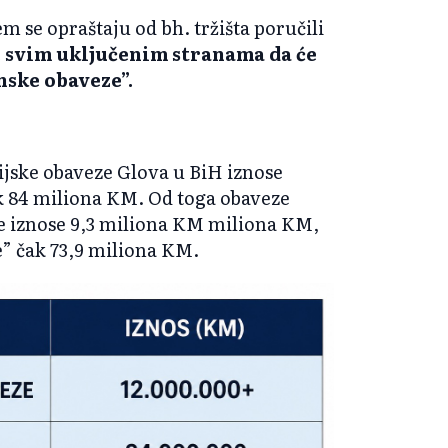
m se opraštaju od bh. tržišta poručili
e svim uključenim stranama da će
onske obaveze”.
ijske obaveze Glova u BiH iznose
k 84 miliona KM. Od toga obaveze
e iznose 9,3 miliona KM miliona KM,
” čak 73,9 miliona KM.