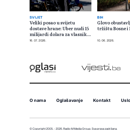
SVIJET
BIH
Veliki posao u svijetu
Glovo obustavl
dostave hrane: Uber nudi 15
tržištu Bosne 
milijardi dolara za vlasnika
Glova
16. 07. 2026.
10. 06. 2026.
O nama
Oglašavanje
Kontakt
Uslo
© Copyright 2005. - 2026. Radio M Media Group.
Sva prava zadržana.