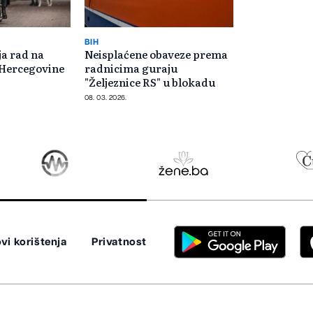
BIH
ja rad na
Neisplaćene obaveze prema
i Hercegovine
radnicima guraju
"Željeznice RS" u blokadu
08. 03. 2026.
vi korištenja
Privatnost