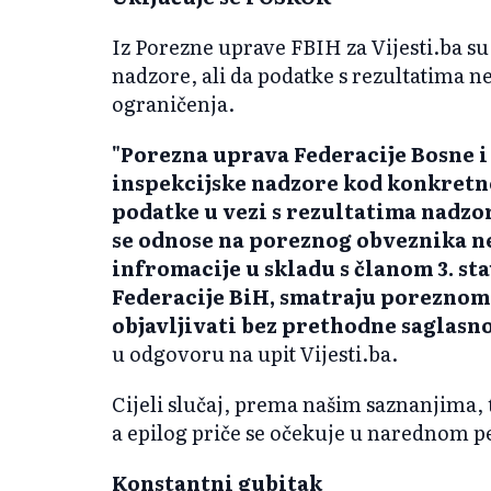
Iz Porezne uprave FBIH za Vijesti.ba su 
nadzore, ali da podatke s rezultatima 
ograničenja.
"Porezna uprava Federacije Bosne i
inspekcijske nadzore kod konkretn
podatke u vezi s rezultatima nadzor
se odnose na poreznog obveznika ne
infromacije u skladu s članom 3. st
Federacije BiH, smatraju poreznom 
objavljivati bez prethodne saglasn
u odgovoru na upit Vijesti.ba.
Cijeli slučaj, prema našim saznanjima,
a epilog priče se očekuje u narednom p
Konstantni gubitak