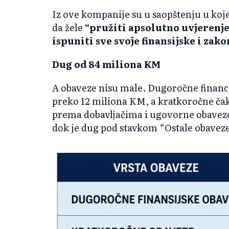
Iz ove kompanije su u saopštenju u koje
da žele
“pružiti apsolutno uvjerenj
ispuniti sve svoje finansijske i zak
Dug od 84 miliona KM
A obaveze nisu male. Dugoročne financ
preko 12 miliona KM, a kratkoročne ča
prema dobavljačima i ugovorne obavez
dok je dug pod stavkom “Ostale obaveze