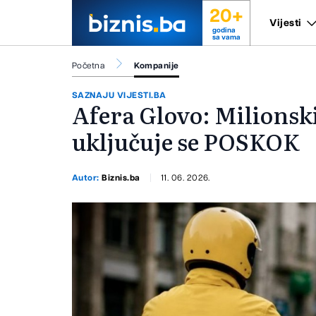
20+
Vijesti
godina
sa vama
Početna
Kompanije
SAZNAJU VIJESTI.BA
Afera Glovo: Milionski
uključuje se POSKOK
Autor:
Biznis.ba
11. 06. 2026.