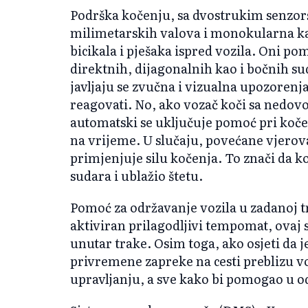
Podrška kočenju, sa dvostrukim senzor
milimetarskih valova i monokularna kam
bicikala i pješaka ispred vozila. Oni p
direktnih, dijagonalnih kao i bočnih su
javljaju se zvučna i vizualna upozore
reagovati. No, ako vozač koči sa nedovo
automatski se uključuje pomoć pri kočen
na vrijeme. U slučaju, povećane vjerov
primjenjuje silu kočenja. To znači da k
sudara i ublažio štetu.
Pomoć za održavanje vozila u zadanoj tr
aktiviran prilagodljivi tempomat, ovaj
unutar trake. Osim toga, ako osjeti da j
privremene zapreke na cesti preblizu v
upravljanju, a sve kako bi pomogao u 