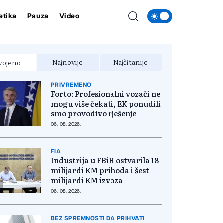
etika
Pauza
Video
Najnovije
Najčitanije
vojeno
PRIVREMENO
Forto: Profesionalni vozači ne
mogu više čekati, EK ponudili
smo provodivo rješenje
06. 08. 2026.
FIA
Industrija u FBiH ostvarila 18
milijardi KM prihoda i šest
milijardi KM izvoza
06. 08. 2026.
BEZ SPREMNOSTI DA PRIHVATI