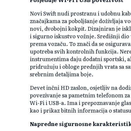
Novi Swift nudi prostranu i udobnu k
značajkama za poboljšanje doživljaja v
novi, dvobojni kokpit. Dizajniran je is
i sigurno iskustvo vožnje. Središnji di
prema vozaču. To znači da se osigurava 
upotreba svih kontrolnih funkcija. Neref
instrumentima daju dodatni sportski, al
pridružuju i obloge prednjih vrata sa 
srebrnim detaljima boje.
Devet inčni HD zaslon, osjetljiv na dodir
povezivanje sa pametnim telefonom za
Wi-Fi i USB-a. Ima i prepoznavanje gla
kao i prikaz bitnih informacija o statusu
Napredne sigurnosne karakteristi