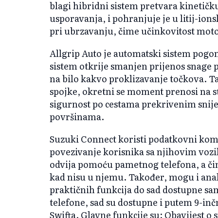
blagi hibridni sistem pretvara kinetič
usporavanja, i pohranjuje je u litij-io
pri ubrzavanju, čime učinkovitost moto
Allgrip Auto je automatski sistem pogona
sistem otkrije smanjen prijenos snage p
na bilo kakvo proklizavanje točkova. 
spojke, okretni se moment prenosi na s
sigurnost po cestama prekrivenim snij
površinama.
Suzuki Connect koristi podatkovni kom
povezivanje korisnika sa njihovim voz
odvija pomoću pametnog telefona, a čim
kad nisu u njemu. Također, mogu i anal
praktičnih funkcija do sad dostupne sa
telefone, sad su dostupne i putem 9-in
Swifta. Glavne funkcije su: Obavijest o