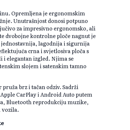
abinu. Opremljena je ergonomskim
ožnje. Unutrašnjost donosi potpuno
ključivo za impresivno ergonomsko, ali
o te dvobojne kontrolne ploče nagnut je
jednostavnija, lagodnija i sigurnija
lektujuća crna i svjetlosiva ploča s
i i elegantan izgled. Njima se
satenskim slojem i satenskim tamno
 pruža brz i tačan odziv. Sadrži
 Apple CarPlay i Android Auto putem
sa, Bluetooth reprodukciju muzike,
 vozila.
ke