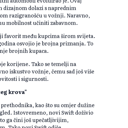
tni automobil evoluirao je. Ovaj
tim dizajnom dolazi s naprednim
om razigranošću u vožnji. Naravno,
 mobilnost učiniti zabavnom.
i favorit među kupcima širom svijeta.
godina osvojio je brojna priznanja. To
enje brojnih kupaca.
e korijene. Tako se temelji na
vno iskustvo vožnje, čemu sad još više
itosti i sigurnosti.
ćeg krova"
 prethodnika, kao što su omjer dužine
izgled. Istovremeno, novi Swift doživio
 ga čini još upečatljivijim,
. Tako novi Swift odiše