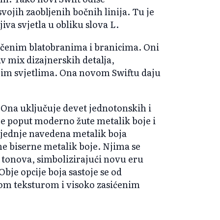
ojih zaobljenih bočnih linija. Tu je
va svjetla u obliku slova L.
očenim blatobranima i branicima. Oni
v mix dizajnerskih detalja,
im svjetlima. Ona novom Swiftu daju
 Ona uključuje devet jednotonskih i
oje poput moderno žute metalik boje i
ljednje navedena metalik boja
e biserne metalik boje. Njima se
 tonova, simbolizirajući novu eru
bje opcije boja sastoje se od
tom teksturom i visoko zasićenim