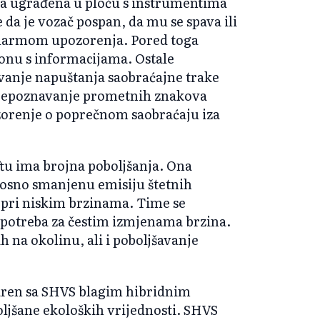
ra ugrađena u ploču s instrumentima
je da je vozač pospan, da mu se spava ili
e alarmom upozorenja. Pored toga
lonu s informacijama. Ostale
vanje napuštanja saobraćajne trake
 Prepoznavanje prometnih znakova
orenje o poprečnom saobraćaju iza
ftu ima brojna poboljšanja. Ona
osno smanjenu emisiju štetnih
pri niskim brzinama. Time se
 potreba za čestim izmjenama brzina.
h na okolinu, ali i poboljšavanje
aren sa SHVS blagim hibridnim
jšane ekoloških vrijednosti. SHVS