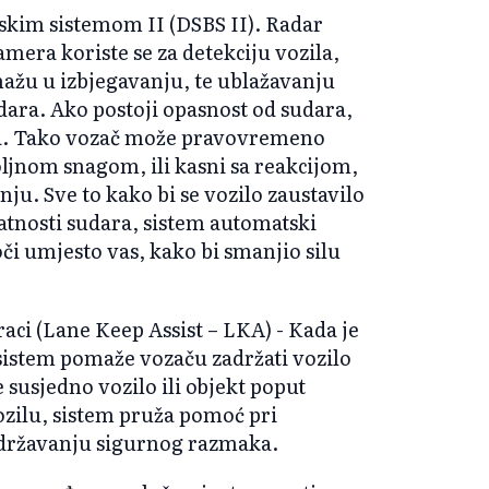
skim sistemom II (DSBS II). Radar
era koriste se za detekciju vozila,
omažu u izbjegavanju, te ublažavanju
dara. Ako postoji opasnost od sudara,
nja. Tako vozač može pravovremeno
ljnom snagom, ili kasni sa reakcijom,
ju. Sve to kako bi se vozilo zaustavilo
atnosti sudara, sistem automatski
oči umjesto vas, kako bi smanjio silu
aci (Lane Keep Assist – LKA) - Kada je
 sistem pomaže vozaču zadržati vozilo
e susjedno vozilo ili objekt poput
ozilu, sistem pruža pomoć pri
održavanju sigurnog razmaka.