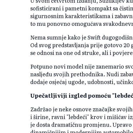
U svom četvrtom izdanju, Suzukijev kul
sofisticirani i pametni kompakt sa čis
sigurnosnim karakteristikama i zabavn
to mu ponovno omogućava svakodnevnu
Nema sumnje kako je Swift dugogodišnj
Od svog predstavljanja prije gotovo 20 
se odnosi na one od struke, ali i povjer
Potpuno novi model nije zanemario svoj
nasljeđu svojih prethodnika. Nudi zaba
dodaje osjećaj ugode, udobnosti, učinkov
Upečatljiviji izgled pomoću "lebde
Zadržao je neke osnove značajke svojih
i širine, ravni "lebdeći" krov i mišićav 
je dosta dramatičnu promjenu. Upravo to
dinamičnijim i modernijim automobilom