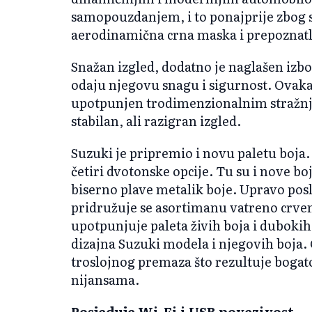
samopouzdanjem, i to ponajprije zbog sv
aerodinamična crna maska i prepoznatlji
Snažan izgled, dodatno je naglašen izb
odaju njegovu snagu i sigurnost. Ovaka
upotpunjen trodimenzionalnim stražnj
stabilan, ali razigran izgled.
Suzuki je pripremio i novu paletu boja.
četiri dvotonske opcije. Tu su i nove b
biserno plave metalik boje. Upravo pos
pridružuje se asortimanu vatreno crven
upotpunjuje paleta živih boja i dubokih
dizajna Suzuki modela i njegovih boja. O
troslojnog premaza što rezultuje boga
nijansama.
Posjeduje Wi-Fi i USB povezivost