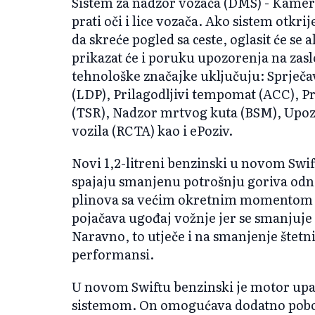
Sistem za nadzor vozača (DMS) - Kame
prati oči i lice vozača. Ako sistem otkri
da skreće pogled sa ceste, oglasit će s
prikazat će i poruku upozorenja na zas
tehnološke značajke uključuju: Sprječa
(LDP), Prilagodljivi tempomat (ACC),
(TSR), Nadzor mrtvog kuta (BSM), Upoz
vozila (RCTA) kao i ePoziv.
Novi 1,2-litreni benzinski u novom Swi
spajaju smanjenu potrošnju goriva odn
plinova sa većim okretnim momentom 
pojačava ugođaj vožnje jer se smanjuje
Naravno, to utječe i na smanjenje štetni
performansi.
U novom Swiftu benzinski je motor up
sistemom. On omogućava dodatno pobol