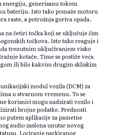
ku energiju, generisanu tokom
nsku bateriju. Isto tako pomaže motoru
ra raste, a potrošnja goriva opada.
 na četiri točka koji se uključuje čim
ogonskih točkova. Isto tako reaguje i
Tada trenutnim uključivanjem visko
tražnje kotače. Time se postiže veća
egom ili bilo kakvim drugim skliskim
unikacijski modul vozila (DCM) za
ilima u stvarnom vremenu. To se
e korisnici mogu nadzirati vozilo i
izirati brojne podatke. Prednosti
mo putem aplikacije za pametne
čnog audio zaslona unutar novog
 statusu, Lociranje parkiranog