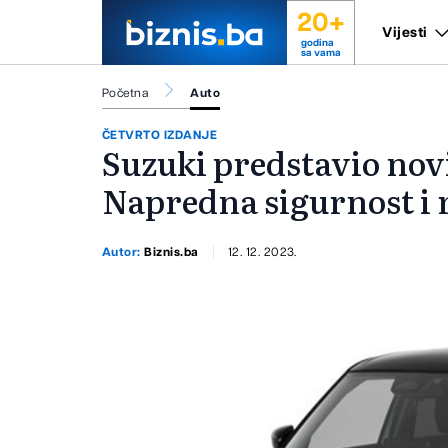
20+
Vijesti
godina
sa vama
Početna
Auto
ČETVRTO IZDANJE
Suzuki predstavio nov
Napredna sigurnost i 
Autor:
Biznis.ba
12. 12. 2023.