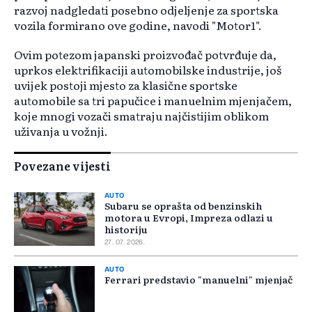
razvoj nadgledati posebno odjeljenje za sportska
vozila formirano ove godine, navodi "Motor1".
Ovim potezom japanski proizvođač potvrđuje da,
uprkos elektrifikaciji automobilske industrije, još
uvijek postoji mjesto za klasične sportske
automobile sa tri papučice i manuelnim mjenjačem,
koje mnogi vozači smatraju najčistijim oblikom
uživanja u vožnji.
Povezane vijesti
AUTO
Subaru se oprašta od benzinskih
motora u Evropi, Impreza odlazi u
historiju
27. 07. 2026.
AUTO
Ferrari predstavio "manuelni" mjenjač