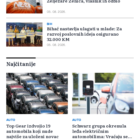
Željezare Zenica, vlasnik ih odbio
05. 08. 2026.
BIH
Bihać nastavlja ulagati u mlade: Za
razvoj poslovnih ideja osigurano
32.000 KM
05. 08. 2026.
Najčitanije
AUTO
AUTO
Top Gear izdvojio 19
Schwarz grupa okrenula
automobila koji nude
leđa električnim
najviše za uloženi novac
automobilima: Vraćaju se