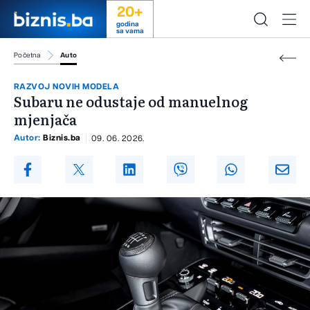
20+
godina
sa vama
Početna
Auto
RAZVOJ NOVIH MODELA
Subaru ne odustaje od manuelnog
mjenjača
Autor:
Biznis.ba
09. 06. 2026.