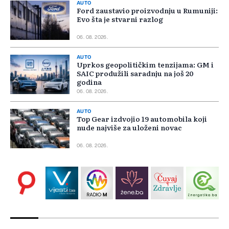
AUTO
Ford zaustavio proizvodnju u Rumuniji:
Evo šta je stvarni razlog
06. 08. 2026.
AUTO
Uprkos geopolitičkim tenzijama: GM i
SAIC produžili saradnju na još 20
godina
06. 08. 2026.
AUTO
Top Gear izdvojio 19 automobila koji
nude najviše za uloženi novac
06. 08. 2026.