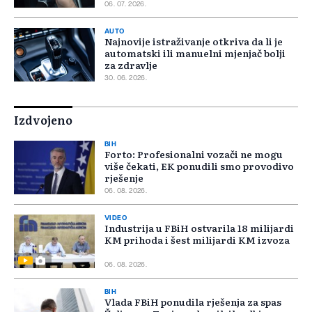
06. 07. 2026.
AUTO
Najnovije istraživanje otkriva da li je
automatski ili manuelni mjenjač bolji
za zdravlje
30. 06. 2026.
Izdvojeno
BIH
Forto: Profesionalni vozači ne mogu
više čekati, EK ponudili smo provodivo
rješenje
06. 08. 2026.
VIDEO
Industrija u FBiH ostvarila 18 milijardi
KM prihoda i šest milijardi KM izvoza
06. 08. 2026.
BIH
Vlada FBiH ponudila rješenja za spas