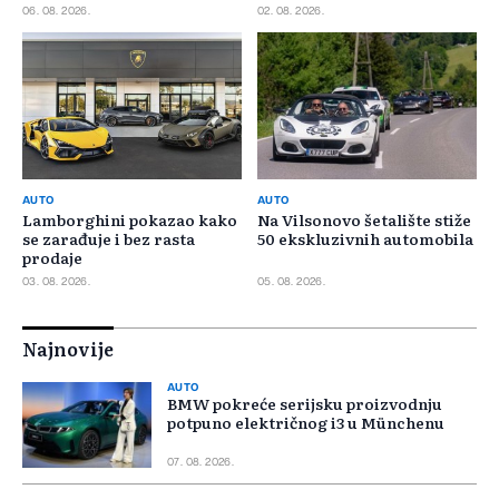
benzincima i dizelašima
06. 08. 2026.
02. 08. 2026.
AUTO
AUTO
Lamborghini pokazao kako
Na Vilsonovo šetalište stiže
se zarađuje i bez rasta
50 ekskluzivnih automobila
prodaje
03. 08. 2026.
05. 08. 2026.
Najnovije
AUTO
BMW pokreće serijsku proizvodnju
potpuno električnog i3 u Münchenu
07. 08. 2026.