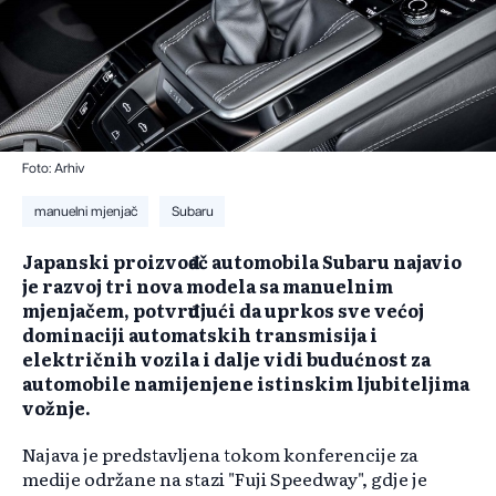
Foto: Arhiv
manuelni mjenjač
Subaru
​Japanski proizvođač automobila Subaru najavio
je razvoj tri nova modela sa manuelnim
mjenjačem, potvrđujući da uprkos sve većoj
dominaciji automatskih transmisija i
električnih vozila i dalje vidi budućnost za
automobile namijenjene istinskim ljubiteljima
vožnje.
Najava je predstavljena tokom konferencije za
medije održane na stazi "Fuji Speedway", gdje je