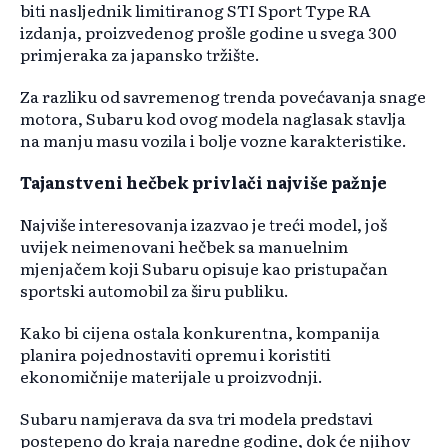
biti nasljednik limitiranog STI Sport Type RA
izdanja, proizvedenog prošle godine u svega 300
primjeraka za japansko tržište.
Za razliku od savremenog trenda povećavanja snage
motora, Subaru kod ovog modela naglasak stavlja
na manju masu vozila i bolje vozne karakteristike.
Tajanstveni hečbek privlači najviše pažnje
Najviše interesovanja izazvao je treći model, još
uvijek neimenovani hečbek sa manuelnim
mjenjačem koji Subaru opisuje kao pristupačan
sportski automobil za širu publiku.
Kako bi cijena ostala konkurentna, kompanija
planira pojednostaviti opremu i koristiti
ekonomičnije materijale u proizvodnji.
Subaru namjerava da sva tri modela predstavi
postepeno do kraja naredne godine, dok će njihov