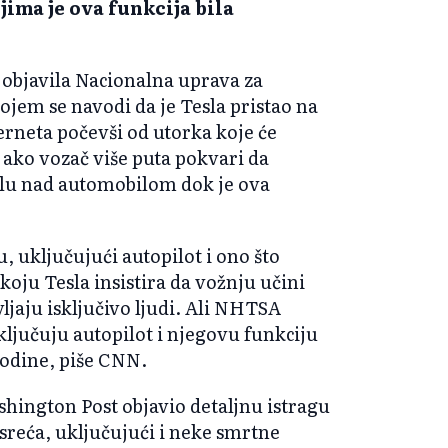
jima je ova funkcija bila
e objavila Nacionalna uprava za
ojem se navodi da je Tesla pristao na
erneta počevši od utorka koje će
r ako vozač više puta pokvari da
olu nad automobilom dok je ova
, uključujući autopilot i ono što
koju Tesla insistira da vožnju učini
jaju isključivo ljudi. Ali NHTSA
ljučuju autopilot i njegovu funkciju
godine, piše CNN.
shington Post objavio detaljnu istragu
sreća, uključujući i neke smrtne