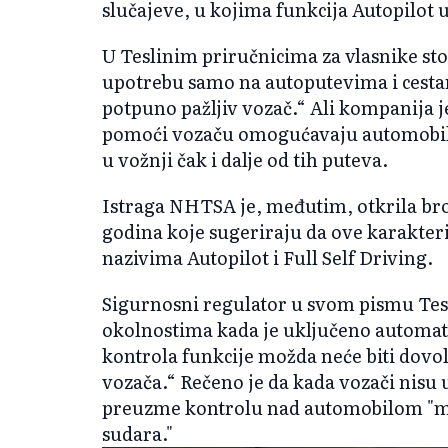
slučajeve, u kojima funkcija Autopilot u
U Teslinim priručnicima za vlasnike sto
upotrebu samo na autoputevima i cest
potpuno pažljiv vozač.“ Ali kompanija j
pomoći vozaču omogućavaju automobil
u vožnji čak i dalje od tih puteva.
Istraga NHTSA je, međutim, otkrila bro
godina koje sugeriraju da ove karakter
nazivima Autopilot i Full Self Driving.
Sigurnosni regulator u svom pismu Tes
okolnostima kada je uključeno automats
kontrola funkcije možda neće biti dovol
vozača.“ Rečeno je da kada vozači nisu 
preuzme kontrolu nad automobilom "mo
sudara."