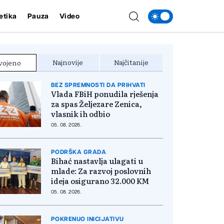
etika
Pauza
Video
Najnovije
Najčitanije
vojeno
BEZ SPREMNOSTI DA PRIHVATI
Vlada FBiH ponudila rješenja
za spas Željezare Zenica,
vlasnik ih odbio
05. 08. 2026.
PODRŠKA GRADA
Bihać nastavlja ulagati u
mlade: Za razvoj poslovnih
ideja osigurano 32.000 KM
05. 08. 2026.
POKRENUO INICIJATIVU