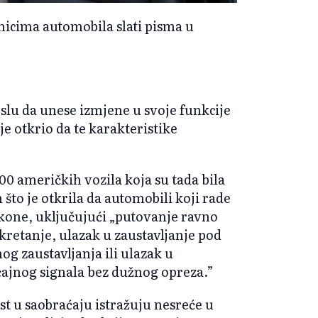
snicima automobila slati pisma u
slu da unese izmjene u svoje funkcije
 je otkrio da te karakteristike
00 američkih vozila koja su tada bila
što je otkrila da automobili koji rade
kone, uključujući „putovanje ravno
skretanje, ulazak u zaustavljanje pod
g zaustavljanja ili ulazak u
ćajnog signala bez dužnog opreza.”
t u saobraćaju istražuju nesreće u