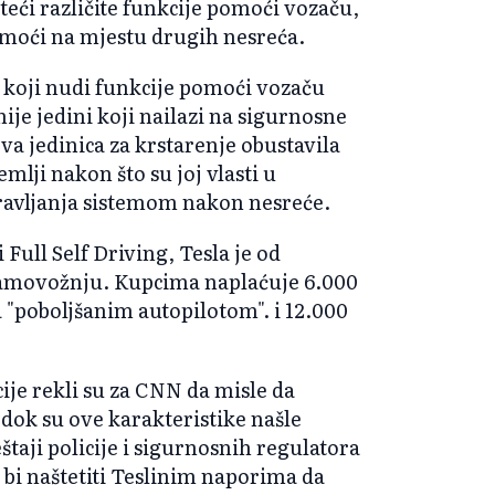
teći različite funkcije pomoći vozaču,
pomoći na mjestu drugih nesreća.
a koji nudi funkcije pomoći vozaču
ije jedini koji nailazi na sigurnosne
 jedinica za krstarenje obustavila
emlji nakon što su joj vlasti u
ravljanja sistemom nakon nesreće.
 Full Self Driving, Tesla je od
 samovožnju. Kupcima naplaćuje 6.000
 "poboljšanim autopilotom". i 12.000
cije rekli su za CNN da misle da
 dok su ove karakteristike našle
taji policije i sigurnosnih regulatora
bi naštetiti Teslinim naporima da