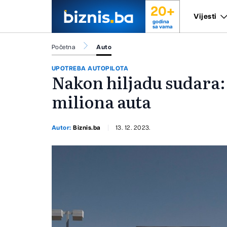
20+
Vijesti
godina
sa vama
Početna
Auto
UPOTREBA AUTOPILOTA
Nakon hiljadu sudara: 
miliona auta
Autor:
Biznis.ba
13. 12. 2023.