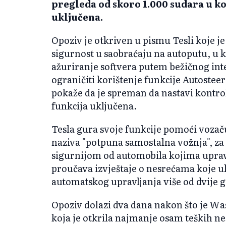
pregleda od skoro 1.000 sudara u ko
uključena.
Opoziv je otkriven u pismu Tesli koje j
sigurnost u saobraćaju na autoputu, u k
ažuriranje softvera putem bežičnog int
ograničiti korištenje funkcije Autostee
pokaže da je spreman da nastavi kontr
funkcija uključena.
Tesla gura svoje funkcije pomoći vozaču
naziva "potpuna samostalna vožnja", za 
sigurnijom od automobila kojima upravl
proučava izvještaje o nesrećama koje uk
automatskog upravljanja više od dvije 
Opoziv dolazi dva dana nakon što je Wa
koja je otkrila najmanje osam teških ne