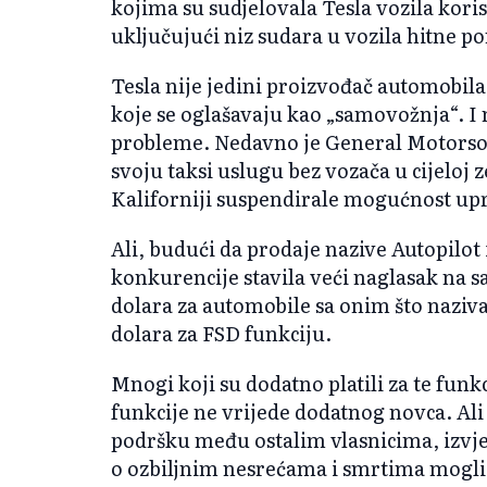
kojima su sudjelovala Tesla vozila koris
uključujući niz sudara u vozila hitne 
Tesla nije jedini proizvođač automobil
koje se oglašavaju kao „samovožnja“. I n
probleme. Nedavno je General Motorsova
svoju taksi uslugu bez vozača u cijeloj z
Kaliforniji suspendirale mogućnost up
Ali, budući da prodaje nazive Autopilot i
konkurencije stavila veći naglasak na
dolara za automobile sa onim što naziva
dolara za FSD funkciju.
Mnogi koji su dodatno platili za te funk
funkcije ne vrijede dodatnog novca. Ali
podršku među ostalim vlasnicima, izvješ
o ozbiljnim nesrećama i smrtima mogli 