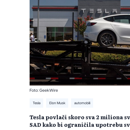
Foto: GeekWire
Tesla
Elon Musk
automobili
Tesla povlači skoro sva 2 miliona 
SAD kako bi ograničila upotrebu sv