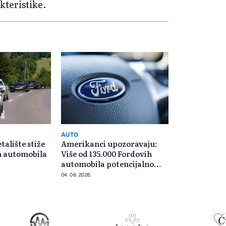
kteristike.
AUTO
talište stiže
Amerikanci upozoravaju:
h automobila
Više od 135.000 Fordovih
automobila potencijalno
rizično
04. 08. 2026.