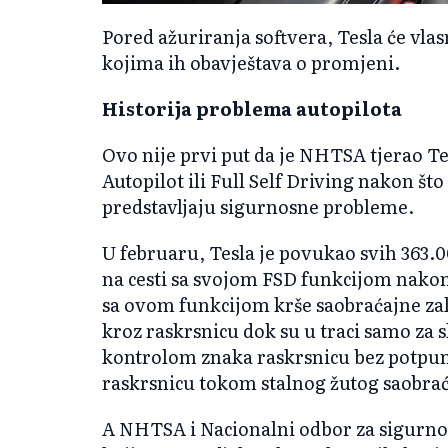
Pored ažuriranja softvera, Tesla će vla
kojima ih obavještava o promjeni.
Historija problema autopilota
Ovo nije prvi put da je NHTSA tjerao Te
Autopilot ili Full Self Driving nakon što
predstavljaju sigurnosne probleme.
U februaru, Tesla je povukao svih 363.0
na cesti sa svojom FSD funkcijom nakon 
sa ovom funkcijom krše saobraćajne za
kroz raskrsnicu dok su u traci samo za 
kontrolom znaka raskrsnicu bez potpuno
raskrsnicu tokom stalnog žutog saobra
A NHTSA i Nacionalni odbor za sigurnos