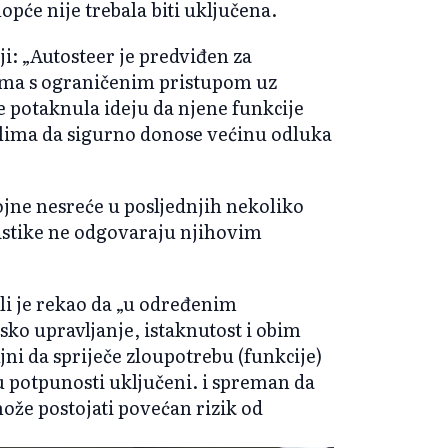
opće nije trebala biti uključena.
ji: „Autosteer je predviđen za
ama s ograničenim pristupom uz
e potaknula ideju da njene funkcije
ima da sigurno donose većinu odluka
jne nesreće u posljednjih nekoliko
istike ne odgovaraju njihovim
li je rekao da „u određenim
ko upravljanje, istaknutost i obim
jni da spriječe zloupotrebu (funkcije)
u potpunosti uključeni. i spreman da
že postojati povećan rizik od