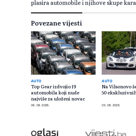
plasira automobile i njihove skupe kara
Povezane vijesti
AUTO
AUTO
Top Gear izdvojio 19
Na Vilsonovo še
automobila koji nude
50 ekskluzivni
najviše za uloženi novac
06. 08. 2026.
05. 08. 2026.