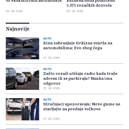
50 ekskluzivnih automobila
kaznena boda poništeno
5.375 vozačkih dozvola
05. 08. 2026.
03. 08. 2026.
Najnovije
AUTO
Kina zabranjuje tirkizna svjetla na
automobilima: Evo zbog čega
07. 08. 2026.
AUTO
Zašto vozači utišaju radio kada traže
adresu ili se parkiraju? Nauka ima
odgovor
07. 08. 2026.
AUTO
Stručnjaci upozoravaju: Nove gume ne
stavljajte na prednje točkove
07. 08. 2026.