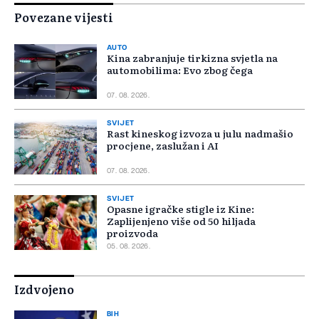
Povezane vijesti
AUTO
Kina zabranjuje tirkizna svjetla na
automobilima: Evo zbog čega
07. 08. 2026.
SVIJET
Rast kineskog izvoza u julu nadmašio
procjene, zaslužan i AI
07. 08. 2026.
SVIJET
Opasne igračke stigle iz Kine:
Zaplijenjeno više od 50 hiljada
proizvoda
05. 08. 2026.
Izdvojeno
BIH