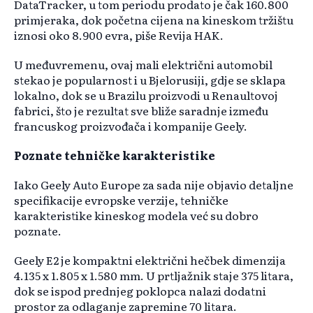
DataTracker, u tom periodu prodato je čak 160.800
primjeraka, dok početna cijena na kineskom tržištu
iznosi oko 8.900 evra, piše Revija HAK.
U međuvremenu, ovaj mali električni automobil
stekao je popularnost i u Bjelorusiji, gdje se sklapa
lokalno, dok se u Brazilu proizvodi u Renaultovoj
fabrici, što je rezultat sve bliže saradnje između
francuskog proizvođača i kompanije Geely.
Poznate tehničke karakteristike
Iako Geely Auto Europe za sada nije objavio detaljne
specifikacije evropske verzije, tehničke
karakteristike kineskog modela već su dobro
poznate.
Geely E2 je kompaktni električni hečbek dimenzija
4.135 x 1.805 x 1.580 mm. U prtljažnik staje 375 litara,
dok se ispod prednjeg poklopca nalazi dodatni
prostor za odlaganje zapremine 70 litara.