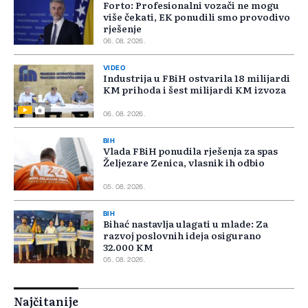
Forto: Profesionalni vozači ne mogu
više čekati, EK ponudili smo provodivo
rješenje
06. 08. 2026.
VIDEO
Industrija u FBiH ostvarila 18 milijardi
KM prihoda i šest milijardi KM izvoza
06. 08. 2026.
BIH
Vlada FBiH ponudila rješenja za spas
Željezare Zenica, vlasnik ih odbio
05. 08. 2026.
BIH
Bihać nastavlja ulagati u mlade: Za
razvoj poslovnih ideja osigurano
32.000 KM
05. 08. 2026.
Najčitanije