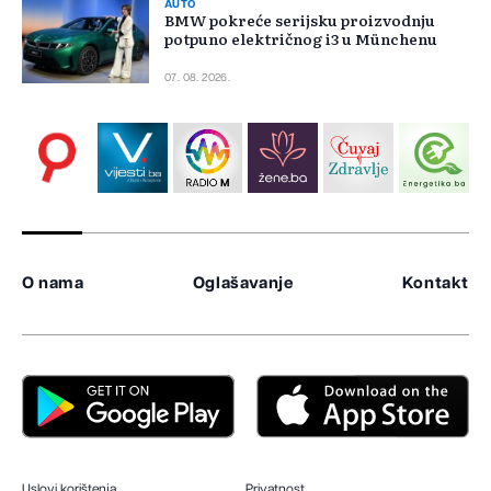
AUTO
BMW pokreće serijsku proizvodnju
potpuno električnog i3 u Münchenu
07. 08. 2026.
O nama
Oglašavanje
Kontakt
Uslovi korištenja
Privatnost