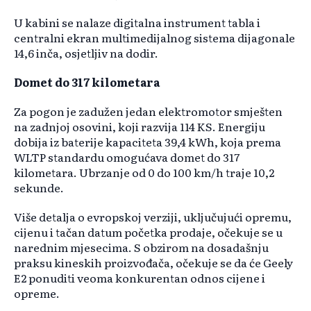
U kabini se nalaze digitalna instrument tabla i
centralni ekran multimedijalnog sistema dijagonale
14,6 inča, osjetljiv na dodir.
Domet do 317 kilometara
Za pogon je zadužen jedan elektromotor smješten
na zadnjoj osovini, koji razvija 114 KS. Energiju
dobija iz baterije kapaciteta 39,4 kWh, koja prema
WLTP standardu omogućava domet do 317
kilometara. Ubrzanje od 0 do 100 km/h traje 10,2
sekunde.
Više detalja o evropskoj verziji, uključujući opremu,
cijenu i tačan datum početka prodaje, očekuje se u
narednim mjesecima. S obzirom na dosadašnju
praksu kineskih proizvođača, očekuje se da će Geely
E2 ponuditi veoma konkurentan odnos cijene i
opreme.