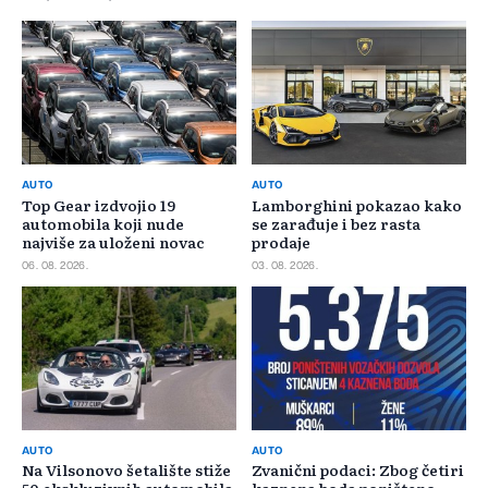
AUTO
AUTO
Top Gear izdvojio 19
Lamborghini pokazao kako
automobila koji nude
se zarađuje i bez rasta
najviše za uloženi novac
prodaje
06. 08. 2026.
03. 08. 2026.
AUTO
AUTO
Na Vilsonovo šetalište stiže
Zvanični podaci: Zbog četiri