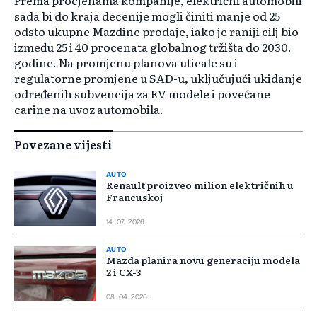
Prema procjenama kompanije, električni automobili
sada bi do kraja decenije mogli činiti manje od 25
odsto ukupne Mazdine prodaje, iako je raniji cilj bio
između 25 i 40 procenata globalnog tržišta do 2030.
godine. Na promjenu planova uticale su i
regulatorne promjene u SAD-u, uključujući ukidanje
određenih subvencija za EV modele i povećane
carine na uvoz automobila.
Povezane vijesti
AUTO
Renault proizveo milion električnih u
Francuskoj
14. 07. 2026.
AUTO
Mazda planira novu generaciju modela
2 i CX-3
08. 04. 2026.