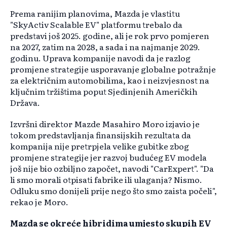
Prema ranijim planovima, Mazda je vlastitu
"SkyActiv Scalable EV" platformu trebalo da
predstavi još 2025. godine, ali je rok prvo pomjeren
na 2027, zatim na 2028, a sada i na najmanje 2029.
godinu. Uprava kompanije navodi da je razlog
promjene strategije usporavanje globalne potražnje
za električnim automobilima, kao i neizvjesnost na
ključnim tržištima poput Sjedinjenih Američkih
Država.
Izvršni direktor Mazde Masahiro Moro izjavio je
tokom predstavljanja finansijskih rezultata da
kompanija nije pretrpjela velike gubitke zbog
promjene strategije jer razvoj budućeg EV modela
još nije bio ozbiljno započet, navodi "CarExpert". "Da
li smo morali otpisati fabrike ili ulaganja? Nismo.
Odluku smo donijeli prije nego što smo zaista počeli",
rekao je Moro.
Mazda se okreće hibridima umjesto skupih EV