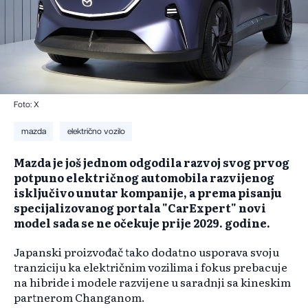
Foto: X
mazda
električno vozilo
​Mazda je još jednom odgodila razvoj svog prvog
potpuno električnog automobila razvijenog
isključivo unutar kompanije, a prema pisanju
specijalizovanog portala "CarExpert" novi
model sada se ne očekuje prije 2029. godine.
Japanski proizvođač tako dodatno usporava svoju
tranziciju ka električnim vozilima i fokus prebacuje
na hibride i modele razvijene u saradnji sa kineskim
partnerom Changanom.