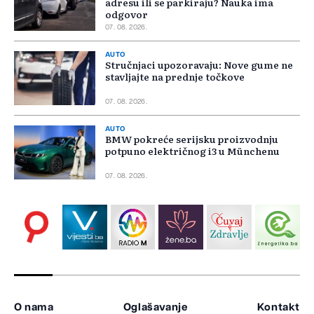
adresu ili se parkiraju? Nauka ima
odgovor
07. 08. 2026.
AUTO
Stručnjaci upozoravaju: Nove gume ne
stavljajte na prednje točkove
07. 08. 2026.
AUTO
BMW pokreće serijsku proizvodnju
potpuno električnog i3 u Münchenu
07. 08. 2026.
O nama
Oglašavanje
Kontakt