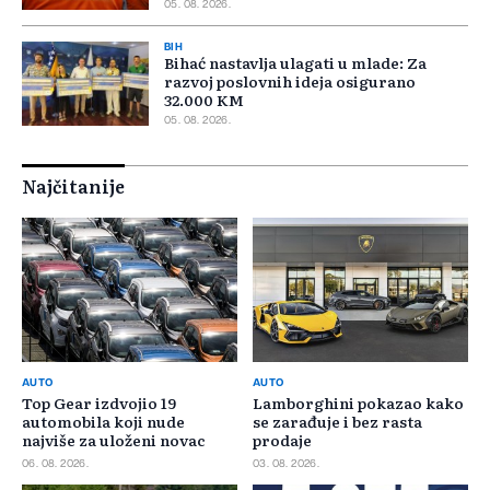
05. 08. 2026.
BIH
Bihać nastavlja ulagati u mlade: Za
razvoj poslovnih ideja osigurano
32.000 KM
05. 08. 2026.
Najčitanije
AUTO
AUTO
Top Gear izdvojio 19
Lamborghini pokazao kako
automobila koji nude
se zarađuje i bez rasta
najviše za uloženi novac
prodaje
06. 08. 2026.
03. 08. 2026.