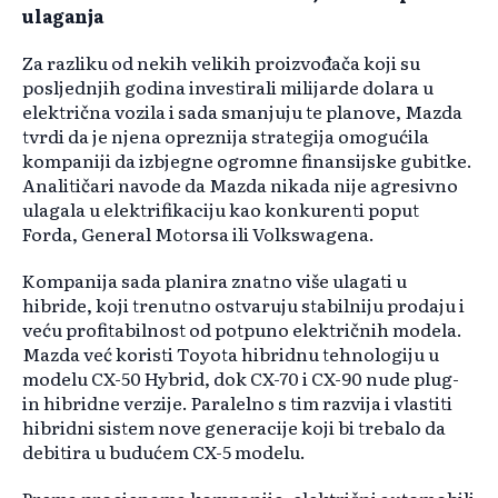
ulaganja
Za razliku od nekih velikih proizvođača koji su
posljednjih godina investirali milijarde dolara u
električna vozila i sada smanjuju te planove, Mazda
tvrdi da je njena opreznija strategija omogućila
kompaniji da izbjegne ogromne finansijske gubitke.
Analitičari navode da Mazda nikada nije agresivno
ulagala u elektrifikaciju kao konkurenti poput
Forda, General Motorsa ili Volkswagena.
Kompanija sada planira znatno više ulagati u
hibride, koji trenutno ostvaruju stabilniju prodaju i
veću profitabilnost od potpuno električnih modela.
Mazda već koristi Toyota hibridnu tehnologiju u
modelu CX-50 Hybrid, dok CX-70 i CX-90 nude plug-
in hibridne verzije. Paralelno s tim razvija i vlastiti
hibridni sistem nove generacije koji bi trebalo da
debitira u budućem CX-5 modelu.