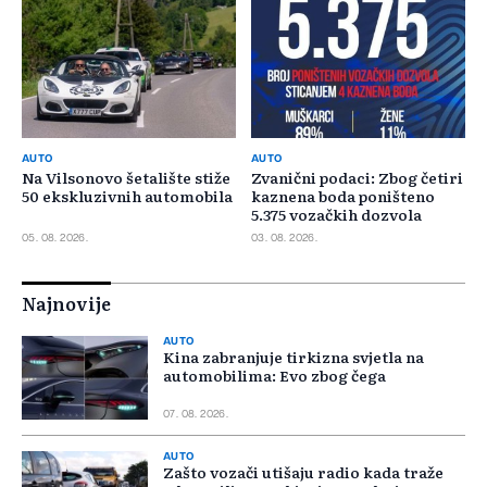
AUTO
AUTO
Na Vilsonovo šetalište stiže
Zvanični podaci: Zbog četiri
50 ekskluzivnih automobila
kaznena boda poništeno
5.375 vozačkih dozvola
05. 08. 2026.
03. 08. 2026.
Najnovije
AUTO
Kina zabranjuje tirkizna svjetla na
automobilima: Evo zbog čega
07. 08. 2026.
AUTO
Zašto vozači utišaju radio kada traže