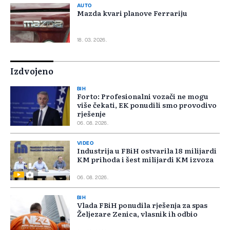
AUTO
Mazda kvari planove Ferrariju
18. 03. 2026.
Izdvojeno
BIH
Forto: Profesionalni vozači ne mogu
više čekati, EK ponudili smo provodivo
rješenje
06. 08. 2026.
VIDEO
Industrija u FBiH ostvarila 18 milijardi
KM prihoda i šest milijardi KM izvoza
06. 08. 2026.
BIH
Vlada FBiH ponudila rješenja za spas
Željezare Zenica, vlasnik ih odbio