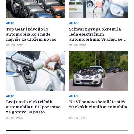
AUTO
AUTO
Top Gear izdvojio 19
Schwarz grupa okrenula
automobila koji nude
leđa električnim
najviše za uloženi novac
automobilima: Vraćaju se
benzincima i dizelašima
06. 08. 2026.
02. 08. 2026.
AUTO
AUTO
Broj novih električnih
Na Vilsonovo šetalište stiže
automobila u EU porastao
50 ekskluzivnih automobila
za gotovo 30 posto
02. 08. 2026.
05. 08. 2026.