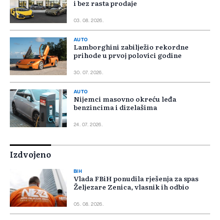
i bez rasta prodaje
03. 08. 2026.
AUTO
Lamborghini zabilježio rekordne
prihode u prvoj polovici godine
30. 07. 2026.
AUTO
Nijemci masovno okreću leđa
benzincima i dizelašima
24. 07. 2026.
Izdvojeno
BIH
Vlada FBiH ponudila rješenja za spas
Željezare Zenica, vlasnik ih odbio
05. 08. 2026.