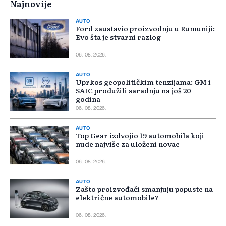
Najnovije
AUTO
Ford zaustavio proizvodnju u Rumuniji:
Evo šta je stvarni razlog
06. 08. 2026.
AUTO
Uprkos geopolitičkim tenzijama: GM i
SAIC produžili saradnju na još 20
godina
06. 08. 2026.
AUTO
Top Gear izdvojio 19 automobila koji
nude najviše za uloženi novac
06. 08. 2026.
AUTO
Zašto proizvođači smanjuju popuste na
električne automobile?
06. 08. 2026.