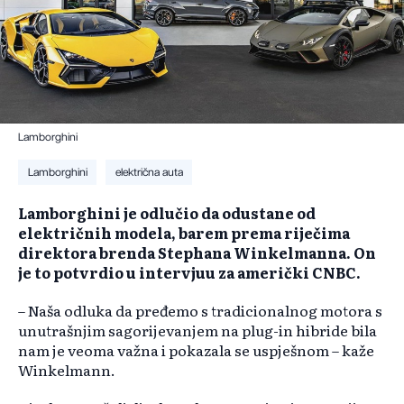
Lamborghini
Lamborghini
električna auta
Lamborghini je odlučio da odustane od
električnih modela, barem prema riječima
direktora brenda Stephana Winkelmanna. On
je to potvrdio u intervjuu za američki CNBC.
– Naša odluka da pređemo s tradicionalnog motora s
unutrašnjim sagorijevanjem na plug-in hibride bila
nam je veoma važna i pokazala se uspješnom – kaže
Winkelmann.