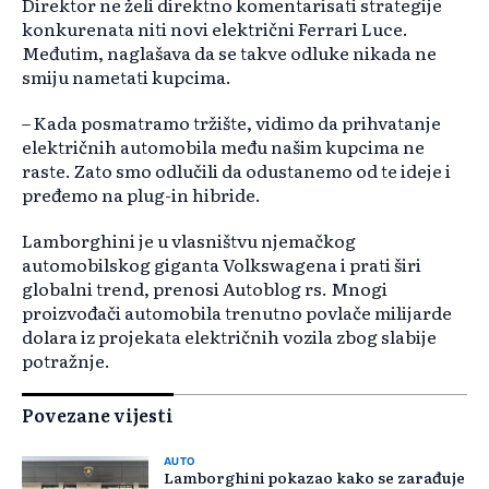
Direktor ne želi direktno komentarisati strategije
konkurenata niti novi električni Ferrari Luce.
Međutim, naglašava da se takve odluke nikada ne
smiju nametati kupcima.
– Kada posmatramo tržište, vidimo da prihvatanje
električnih automobila među našim kupcima ne
raste. Zato smo odlučili da odustanemo od te ideje i
pređemo na plug-in hibride.
Lamborghini je u vlasništvu njemačkog
automobilskog giganta Volkswagena i prati širi
globalni trend, prenosi Autoblog rs. Mnogi
proizvođači automobila trenutno povlače milijarde
dolara iz projekata električnih vozila zbog slabije
potražnje.
Povezane vijesti
AUTO
Lamborghini pokazao kako se zarađuje