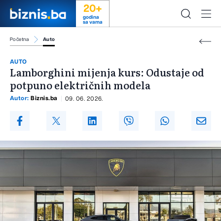
20+
godina
sa vama
Početna
Auto
AUTO
Lamborghini mijenja kurs: Odustaje od
potpuno električnih modela
Autor:
Biznis.ba
09. 06. 2026.