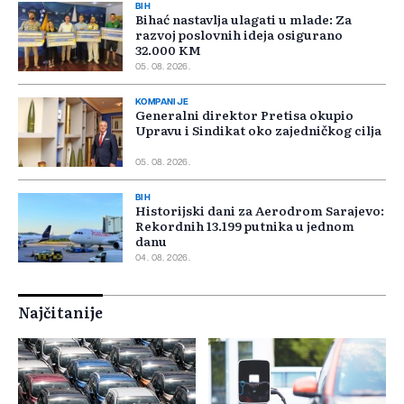
BIH
Bihać nastavlja ulagati u mlade: Za
razvoj poslovnih ideja osigurano
32.000 KM
05. 08. 2026.
KOMPANIJE
Generalni direktor Pretisa okupio
Upravu i Sindikat oko zajedničkog cilja
05. 08. 2026.
BIH
Historijski dani za Aerodrom Sarajevo:
Rekordnih 13.199 putnika u jednom
danu
04. 08. 2026.
Najčitanije