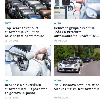
AUTO
AUTO
Top Gear izdvojio 19
Schwarz grupa okrenula
automobila koji nude
leđa električnim
najviše za uloženi novac
automobilima: Vraćaju se
benzincima i dizelašima
06. 08. 2026.
02. 08. 2026.
AUTO
AUTO
Broj novih električnih
Na Vilsonovo šetalište stiže
automobila u EU porastao
50 ekskluzivnih automobila
za gotovo 30 posto
02. 08. 2026.
05. 08. 2026.