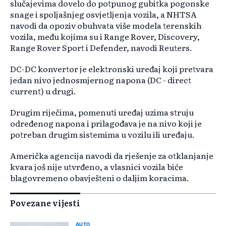
slučajevima dovelo do potpunog gubitka pogonske
snage i spoljašnjeg osvjetljenja vozila, a NHTSA
navodi da opoziv obuhvata više modela terenskih
vozila, među kojima su i Range Rover, Discovery,
Range Rover Sport i Defender, navodi Reuters.
DC-DC konvertor je elektronski uređaj koji pretvara
jedan nivo jednosmjernog napona (DC - direct
current) u drugi.
Drugim riječima, pomenuti uređaj uzima struju
određenog napona i prilagođava je na nivo koji je
potreban drugim sistemima u vozilu ili uređaju.
Američka agencija navodi da rješenje za otklanjanje
kvara još nije utvrđeno, a vlasnici vozila biće
blagovremeno obavješteni o daljim koracima.
Povezane vijesti
AUTO