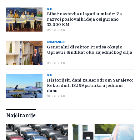
BIH
Bihać nastavlja ulagati u mlade: Za
razvoj poslovnih ideja osigurano
32.000 KM
05. 08. 2026.
KOMPANIJE
Generalni direktor Pretisa okupio
Upravu i Sindikat oko zajedničkog cilja
05. 08. 2026.
BIH
Historijski dani za Aerodrom Sarajevo:
Rekordnih 13.199 putnika u jednom
danu
04. 08. 2026.
Najčitanije