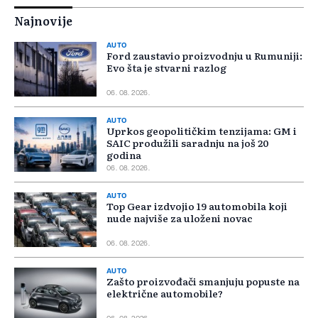
Najnovije
AUTO
Ford zaustavio proizvodnju u Rumuniji:
Evo šta je stvarni razlog
06. 08. 2026.
AUTO
Uprkos geopolitičkim tenzijama: GM i
SAIC produžili saradnju na još 20
godina
06. 08. 2026.
AUTO
Top Gear izdvojio 19 automobila koji
nude najviše za uloženi novac
06. 08. 2026.
AUTO
Zašto proizvođači smanjuju popuste na
električne automobile?