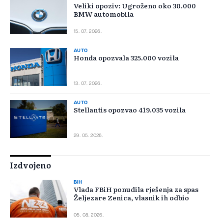
Veliki opoziv: Ugroženo oko 30.000
BMW automobila
15. 07. 2026.
AUTO
Honda opozvala 325.000 vozila
13. 07. 2026.
AUTO
Stellantis opozvao 419.035 vozila
29. 05. 2026.
Izdvojeno
BIH
Vlada FBiH ponudila rješenja za spas
Željezare Zenica, vlasnik ih odbio
05. 08. 2026.