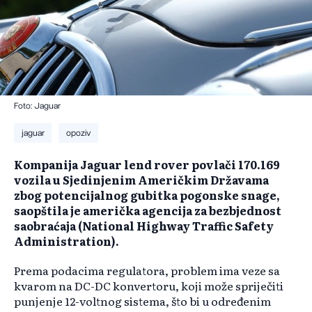
Foto: Jaguar
jaguar
opoziv
Kompanija Jaguar lend rover povlači 170.169
vozila u Sjedinjenim Američkim Državama
zbog potencijalnog gubitka pogonske snage,
saopštila je američka agencija za bezbjednost
saobraćaja (National Highway Traffic Safety
Administration).
Prema podacima regulatora, problem ima veze sa
kvarom na DC-DC konvertoru, koji može spriječiti
punjenje 12-voltnog sistema, što bi u određenim