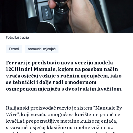
Foto: Ilustracija
Ferrari
manuelni mjenjač
​Ferrari je predstavio novu verziju modela
12Cilindri Manuale, kojom na poseban način
vraća osjećaj vožnje s ručnim mjenjačem, iako
se tehnički i dalje radi o modernom
osmepenom mjenjaču s dvostrukim kvačilom.
Italijanski proizvođač razvio je sistem "Manuale By-
Wire", koji vozaču omogućava korištenje papučice
kvačila i prepoznatljive metalne kulise mjenjača,
stvarajući osjećaj klasične manuelne vožnje uz