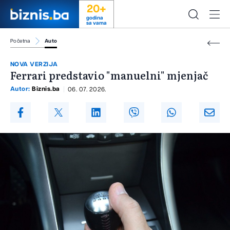
20+
godina
sa vama
Početna
Auto
NOVA VERZIJA
Ferrari predstavio "manuelni" mjenjač
Autor:
Biznis.ba
06. 07. 2026.