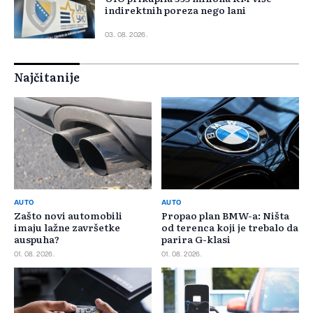
indirektnih poreza nego lani
03. 08. 2026.
Najčitanije
AUTO
AUTO
Zašto novi automobili
Propao plan BMW-a: Ništa
imaju lažne završetke
od terenca koji je trebalo da
auspuha?
parira G-klasi
01. 08. 2026.
01. 08. 2026.