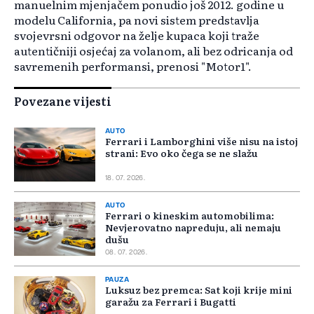
manuelnim mjenjačem ponudio još 2012. godine u
modelu California, pa novi sistem predstavlja
svojevrsni odgovor na želje kupaca koji traže
autentičniji osjećaj za volanom, ali bez odricanja od
savremenih performansi, prenosi "Motor1".
Povezane vijesti
AUTO
Ferrari i Lamborghini više nisu na istoj
strani: Evo oko čega se ne slažu
18. 07. 2026.
AUTO
Ferrari o kineskim automobilima:
Nevjerovatno napreduju, ali nemaju
dušu
08. 07. 2026.
PAUZA
Luksuz bez premca: Sat koji krije mini
garažu za Ferrari i Bugatti