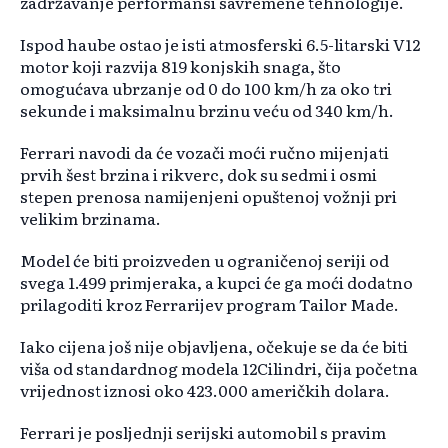
zadržavanje performansi savremene tehnologije.
Ispod haube ostao je isti atmosferski 6.5-litarski V12
motor koji razvija 819 konjskih snaga, što
omogućava ubrzanje od 0 do 100 km/h za oko tri
sekunde i maksimalnu brzinu veću od 340 km/h.
Ferrari navodi da će vozači moći ručno mijenjati
prvih šest brzina i rikverc, dok su sedmi i osmi
stepen prenosa namijenjeni opuštenoj vožnji pri
velikim brzinama.
Model će biti proizveden u ograničenoj seriji od
svega 1.499 primjeraka, a kupci će ga moći dodatno
prilagoditi kroz Ferrarijev program Tailor Made.
Iako cijena još nije objavljena, očekuje se da će biti
viša od standardnog modela 12Cilindri, čija početna
vrijednost iznosi oko 423.000 američkih dolara.
Ferrari je posljednji serijski automobil s pravim