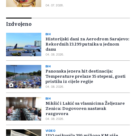
04. 07. 2026.
Izdvojeno
BIH
Historijski dani za Aerodrom Sarajevo:
Rekordnih 13.199 putnika u jednom
danu
04. 08. 2026.
BIH
Panonska jezera hit destinacija:
Temperature prelaze 35 stepeni, gosti
pristižu iz cijele regije
04. 08. 2026.
BIH
Nikšić i Lakić sa vlasnicima Željezare
Zenica: Dogovoren nastavak
razgovora
04. 08. 2026.
VIDEO
UIO prikupila 395 miliona KM više