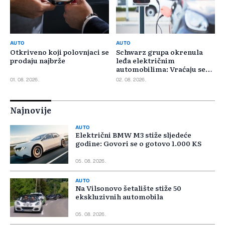
AUTO
AUTO
Otkriveno koji polovnjaci se
Schwarz grupa okrenula
prodaju najbrže
leđa električnim
automobilima: Vraćaju se
benzincima i dizelašima
01. 08. 2026.
02. 08. 2026.
Najnovije
AUTO
Električni BMW M3 stiže sljedeće
godine: Govori se o gotovo 1.000 KS
05. 08. 2026.
AUTO
Na Vilsonovo šetalište stiže 50
ekskluzivnih automobila
05. 08. 2026.