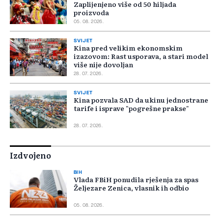
Zaplijenjeno više od 50 hiljada
proizvoda
05. 08. 2026.
SVIJET
Kina pred velikim ekonomskim
izazovom: Rast usporava, a stari model
više nije dovoljan
28. 07. 2026.
SVIJET
Kina pozvala SAD da ukinu jednostrane
tarife i isprave "pogrešne prakse"
28. 07. 2026.
Izdvojeno
BIH
Vlada FBiH ponudila rješenja za spas
Željezare Zenica, vlasnik ih odbio
05. 08. 2026.