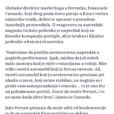
Globalni direktor marketinga u Ferrariju, Emanuele
Carando, koji zbog posla često putuje u Kinu i testira
najnovija vozila, dobro je upoznat s ponudom
tamošnjih proizvođača. U razgovoru za australski
magazin GoAuto pohvalio je napredak koji su
kineske kompanije postigle, ali je istakao i ključno
područje u kojem još zaostaju.
"Smatramo da postižu nevjerovatan napredak u
pogledu performansi. Ipak, mislim da još uvijek
malo zaostaju kad je riječ o emocijama u vožnji. Nije
teško razviti automobil koji je brz na ravnom. Ali,
razviti automobil koji je nevjerovatno precizan pri
ulasku u zavoj, koji ostaje stabilan, ne naginje se i
pruža vam samopouzdanje i emocije... to je ono što
mi pokušavamo postići. Znate da vozite Ferrari, i to
ne samo kada idete brzo", izjavio je Carando.
Iako Ferrari priznaje da može učiti od konkurencije
te da ga napredak Kine motivira na daljnja