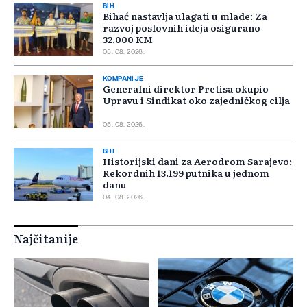
BIH
Bihać nastavlja ulagati u mlade: Za
razvoj poslovnih ideja osigurano
32.000 KM
05. 08. 2026.
KOMPANIJE
Generalni direktor Pretisa okupio
Upravu i Sindikat oko zajedničkog cilja
05. 08. 2026.
BIH
Historijski dani za Aerodrom Sarajevo:
Rekordnih 13.199 putnika u jednom
danu
04. 08. 2026.
Najčitanije