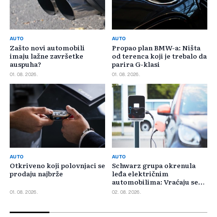
AUTO
AUTO
Zašto novi automobili
Propao plan BMW-a: Ništa
imaju lažne završetke
od terenca koji je trebalo da
auspuha?
parira G-klasi
01. 08. 2026.
01. 08. 2026.
AUTO
AUTO
Otkriveno koji polovnjaci se
Schwarz grupa okrenula
prodaju najbrže
leđa električnim
automobilima: Vraćaju se
benzincima i dizelašima
01. 08. 2026.
02. 08. 2026.