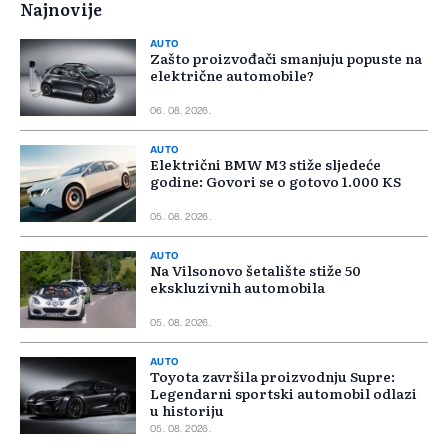
Najnovije
AUTO
Zašto proizvođači smanjuju popuste na
električne automobile?
06. 08. 2026.
AUTO
Električni BMW M3 stiže sljedeće
godine: Govori se o gotovo 1.000 KS
05. 08. 2026.
AUTO
Na Vilsonovo šetalište stiže 50
ekskluzivnih automobila
05. 08. 2026.
AUTO
Toyota završila proizvodnju Supre:
Legendarni sportski automobil odlazi
u historiju
05. 08. 2026.