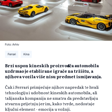
Foto: Arhiv
Ferrari
Kina
Brzi uspon kineskih proizvođača automobila
uzdrmao je etablirane igrače na tržištu, a
njihova vozila više nisu predmet ismijavanja.
Čak i Ferrari primjećuje njihov napredak te hvali
tehnologiju i udobnost kineskih automobila, ali
talijanska kompanija ne smatra da predstavljaju
stvarnu prijetnju jer im, kako tvrde, nedostaje
ključni element - emocija u vožnji.