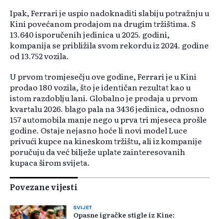
Ipak, Ferrari je uspio nadoknaditi slabiju potražnju u
Kini povećanom prodajom na drugim tržištima. S
13.640 isporučenih jedinica u 2025. godini,
kompanija se približila svom rekordu iz 2024. godine
od 13.752 vozila.
U prvom tromjesečju ove godine, Ferrari je u Kini
prodao 180 vozila, što je identičan rezultat kao u
istom razdoblju lani. Globalno je prodaja u prvom
kvartalu 2026. blago pala na 3436 jedinica, odnosno
157 automobila manje nego u prva tri mjeseca prošle
godine. Ostaje nejasno hoće li novi model Luce
privući kupce na kineskom tržištu, ali iz kompanije
poručuju da već bilježe uplate zainteresovanih
kupaca širom svijeta.
Povezane vijesti
SVIJET
Opasne igračke stigle iz Kine: