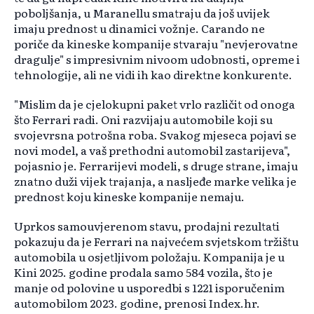
poboljšanja, u Maranellu smatraju da još uvijek
imaju prednost u dinamici vožnje. Carando ne
poriče da kineske kompanije stvaraju "nevjerovatne
dragulje" s impresivnim nivoom udobnosti, opreme i
tehnologije, ali ne vidi ih kao direktne konkurente.
"Mislim da je cjelokupni paket vrlo različit od onoga
što Ferrari radi. Oni razvijaju automobile koji su
svojevrsna potrošna roba. Svakog mjeseca pojavi se
novi model, a vaš prethodni automobil zastarijeva",
pojasnio je. Ferrarijevi modeli, s druge strane, imaju
znatno duži vijek trajanja, a nasljeđe marke velika je
prednost koju kineske kompanije nemaju.
Uprkos samouvjerenom stavu, prodajni rezultati
pokazuju da je Ferrari na najvećem svjetskom tržištu
automobila u osjetljivom položaju. Kompanija je u
Kini 2025. godine prodala samo 584 vozila, što je
manje od polovine u usporedbi s 1221 isporučenim
automobilom 2023. godine, prenosi Index.hr.