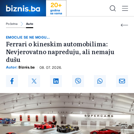
20+
godina
sa vama
Početna
Auto
EMOCIJE SE NE MOGU...
Ferrari o kineskim automobilima:
Nevjerovatno napreduju, ali nemaju
dušu
Autor:
Biznis.ba
08. 07. 2026.