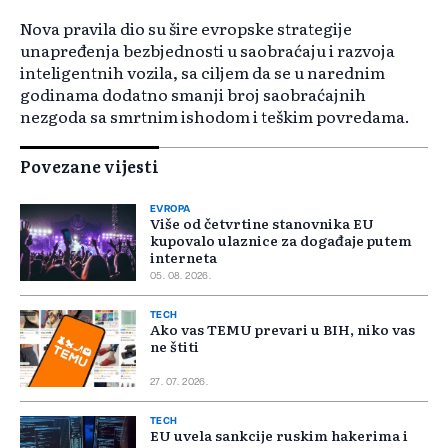
Nova pravila dio su šire evropske strategije
unapređenja bezbjednosti u saobraćaju i razvoja
inteligentnih vozila, sa ciljem da se u narednim
godinama dodatno smanji broj saobraćajnih
nezgoda sa smrtnim ishodom i teškim povredama.
Povezane vijesti
EVROPA
Više od četvrtine stanovnika EU
kupovalo ulaznice za događaje putem
interneta
05. 08. 2026.
TECH
Ako vas TEMU prevari u BIH, niko vas
ne štiti
27. 07. 2026.
TECH
EU uvela sankcije ruskim hakerima i