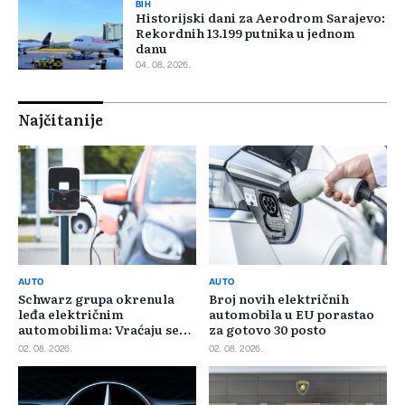
BIH
Historijski dani za Aerodrom Sarajevo:
Rekordnih 13.199 putnika u jednom
danu
04. 08. 2026.
Najčitanije
AUTO
AUTO
Schwarz grupa okrenula
Broj novih električnih
leđa električnim
automobila u EU porastao
automobilima: Vraćaju se
za gotovo 30 posto
benzincima i dizelašima
02. 08. 2026.
02. 08. 2026.