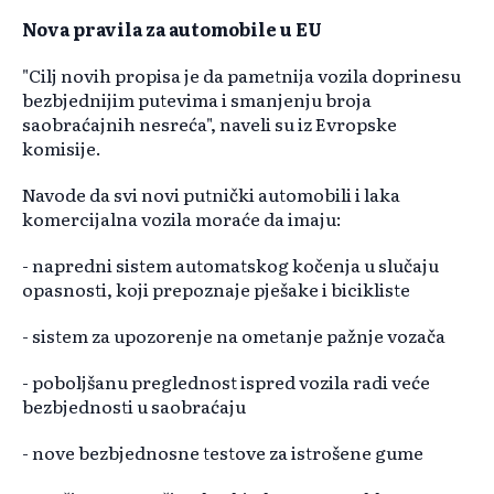
Nova pravila za automobile u EU
"Cilj novih propisa je da pametnija vozila doprinesu
bezbjednijim putevima i smanjenju broja
saobraćajnih nesreća", naveli su iz Evropske
komisije.
Navode da svi novi putnički automobili i laka
komercijalna vozila moraće da imaju:
- napredni sistem automatskog kočenja u slučaju
opasnosti, koji prepoznaje pješake i bicikliste
- sistem za upozorenje na ometanje pažnje vozača
- poboljšanu preglednost ispred vozila radi veće
bezbjednosti u saobraćaju
- nove bezbjednosne testove za istrošene gume