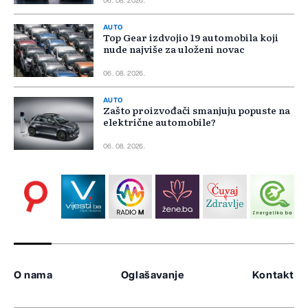
06. 08. 2026.
AUTO
Top Gear izdvojio 19 automobila koji
nude najviše za uloženi novac
06. 08. 2026.
AUTO
Zašto proizvođači smanjuju popuste na
električne automobile?
06. 08. 2026.
O nama
Oglašavanje
Kontakt