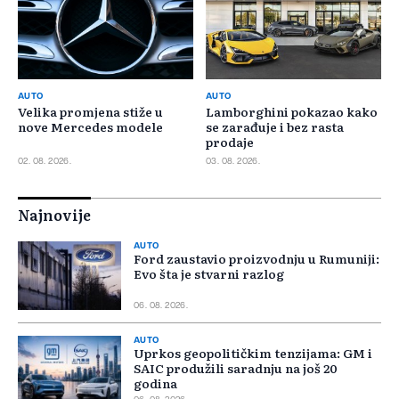
AUTO
AUTO
Velika promjena stiže u
Lamborghini pokazao kako
nove Mercedes modele
se zarađuje i bez rasta
prodaje
02. 08. 2026.
03. 08. 2026.
Najnovije
AUTO
Ford zaustavio proizvodnju u Rumuniji:
Evo šta je stvarni razlog
06. 08. 2026.
AUTO
Uprkos geopolitičkim tenzijama: GM i
SAIC produžili saradnju na još 20
godina