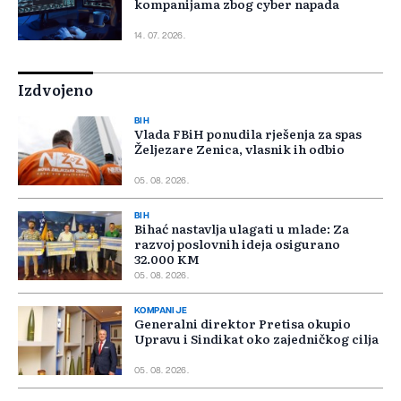
kompanijama zbog cyber napada
14. 07. 2026.
Izdvojeno
BIH
Vlada FBiH ponudila rješenja za spas
Željezare Zenica, vlasnik ih odbio
05. 08. 2026.
BIH
Bihać nastavlja ulagati u mlade: Za
razvoj poslovnih ideja osigurano
32.000 KM
05. 08. 2026.
KOMPANIJE
Generalni direktor Pretisa okupio
Upravu i Sindikat oko zajedničkog cilja
05. 08. 2026.