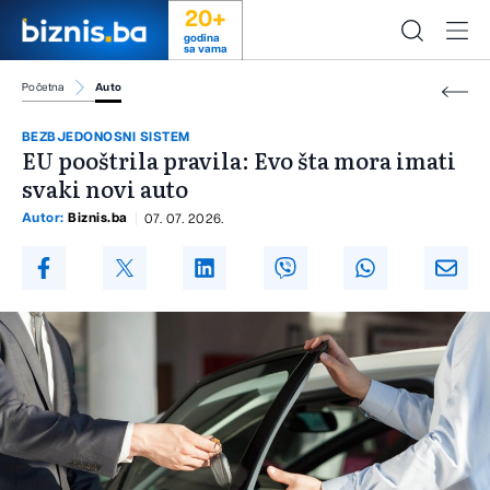
20+
godina
sa vama
Početna
Auto
BEZBJEDONOSNI SISTEM
EU pooštrila pravila: Evo šta mora imati
svaki novi auto
Autor:
Biznis.ba
07. 07. 2026.