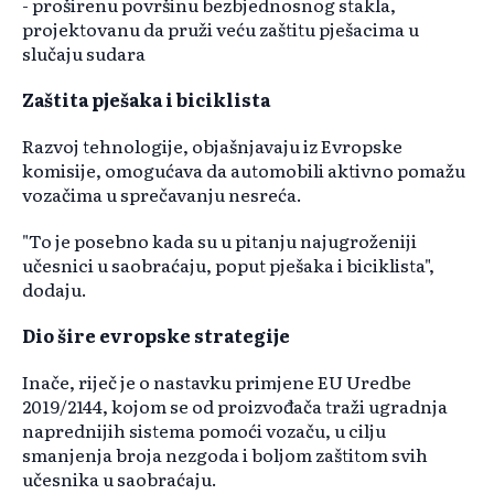
- proširenu površinu bezbjednosnog stakla,
projektovanu da pruži veću zaštitu pješacima u
slučaju sudara
Zaštita pješaka i biciklista
Razvoj tehnologije, objašnjavaju iz Evropske
komisije, omogućava da automobili aktivno pomažu
vozačima u sprečavanju nesreća.
"To je posebno kada su u pitanju najugroženiji
učesnici u saobraćaju, poput pješaka i biciklista",
dodaju.
Dio šire evropske strategije
Inače, riječ je o nastavku primjene EU Uredbe
2019/2144, kojom se od proizvođača traži ugradnja
naprednijih sistema pomoći vozaču, u cilju
smanjenja broja nezgoda i boljom zaštitom svih
učesnika u saobraćaju.