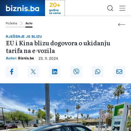
20+
godina
sa vama
Početna
Auto
RJEŠENJE JE BLIZU
EU i Kina blizu dogovora o ukidanju
tarifa na e-vozila
Autor:
Biznis.ba
23. 11. 2024.