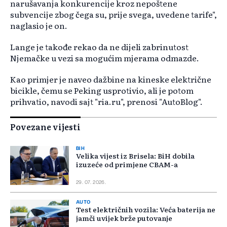
narušavanja konkurencije kroz nepoštene
subvencije zbog čega su, prije svega, uvedene tarife",
naglasio je on.
Lange je takođe rekao da ne dijeli zabrinutost
Njemačke u vezi sa mogućim mjerama odmazde.
Kao primjer je naveo dažbine na kineske električne
bicikle, čemu se Peking usprotivio, ali je potom
prihvatio, navodi sajt "ria.ru", prenosi "AutoBlog".
Povezane vijesti
BIH
Velika vijest iz Brisela: BiH dobila
izuzeće od primjene CBAM-a
29. 07. 2026.
AUTO
Test električnih vozila: Veća baterija ne
jamči uvijek brže putovanje