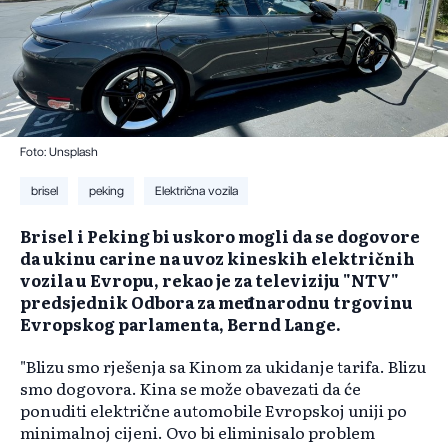
Foto: Unsplash
brisel
peking
Električna vozila
​Brisel i Peking bi uskoro mogli da se dogovore
da ukinu carine na uvoz kineskih električnih
vozila u Evropu, rekao je za televiziju "NTV"
predsjednik Odbora za međunarodnu trgovinu
Evropskog parlamenta, Bernd Lange.
"Blizu smo rješenja sa Kinom za ukidanje tarifa. Blizu
smo dogovora. Kina se može obavezati da će
ponuditi električne automobile Evropskoj uniji po
minimalnoj cijeni. Ovo bi eliminisalo problem