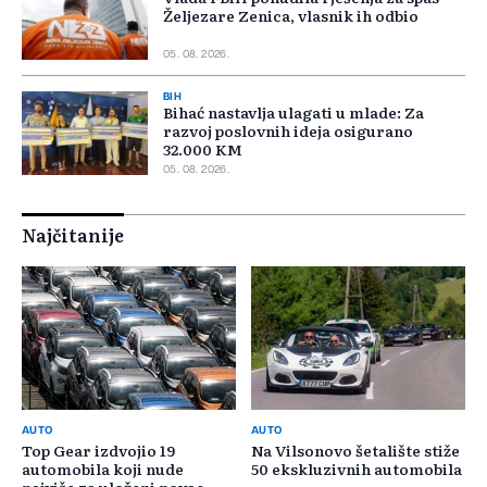
Željezare Zenica, vlasnik ih odbio
05. 08. 2026.
BIH
Bihać nastavlja ulagati u mlade: Za
razvoj poslovnih ideja osigurano
32.000 KM
05. 08. 2026.
Najčitanije
AUTO
AUTO
Top Gear izdvojio 19
Na Vilsonovo šetalište stiže
automobila koji nude
50 ekskluzivnih automobila
najviše za uloženi novac