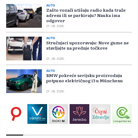
AUTO
Zašto vozači utišaju radio kada traže
adresu ili se parkiraju? Nauka ima
odgovor
07. 08. 2026.
AUTO
Stručnjaci upozoravaju: Nove gume ne
stavljajte na prednje točkove
07. 08. 2026.
AUTO
BMW pokreće serijsku proizvodnju
potpuno električnog i3 u Münchenu
07. 08. 2026.