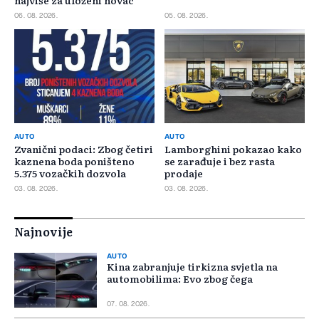
06. 08. 2026.
05. 08. 2026.
AUTO
AUTO
Zvanični podaci: Zbog četiri
Lamborghini pokazao kako
kaznena boda poništeno
se zarađuje i bez rasta
5.375 vozačkih dozvola
prodaje
03. 08. 2026.
03. 08. 2026.
Najnovije
AUTO
Kina zabranjuje tirkizna svjetla na
automobilima: Evo zbog čega
07. 08. 2026.