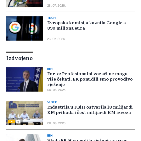
28. 07. 2026.
TECH
Evropska komisija kaznila Google s
890 miliona eura
23. 07. 2026.
Izdvojeno
BIH
Forto: Profesionalni vozači ne mogu
više čekati, EK ponudili smo provodivo
rješenje
06. 08. 2026.
VIDEO
Industrija u FBiH ostvarila 18 milijardi
KM prihoda i šest milijardi KM izvoza
06. 08. 2026.
BIH
Vlada FBiH ponudila rješenja za spas