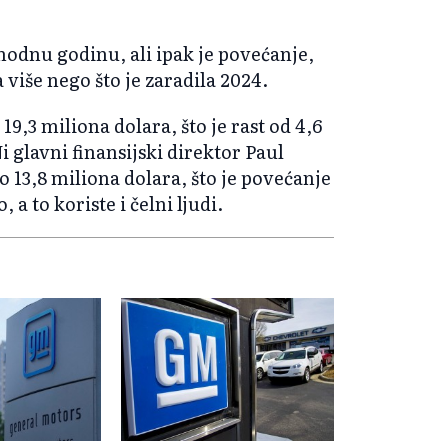
odnu godinu, ali ipak je povećanje,
više nego što je zaradila 2024.
9,3 miliona dolara, što je rast od 4,6
 glavni finansijski direktor Paul
o 13,8 miliona dolara, što je povećanje
a to koriste i čelni ljudi.