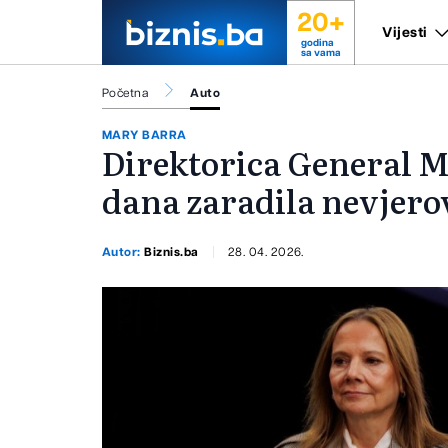
20+
Vijesti
godina
sa vama
Početna
Auto
MARY BARRA
Direktorica General M
dana zaradila nevjero
Autor:
Biznis.ba
28. 04. 2026.