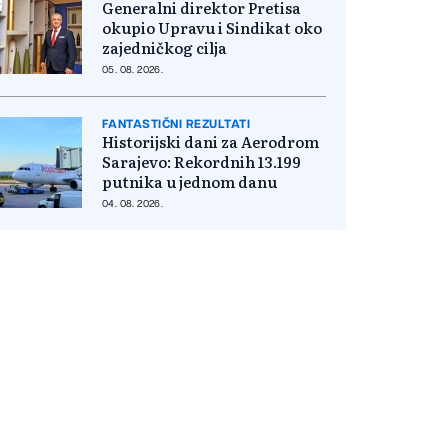
Generalni direktor Pretisa
okupio Upravu i Sindikat oko
zajedničkog cilja
05. 08. 2026.
FANTASTIČNI REZULTATI
Historijski dani za Aerodrom
Sarajevo: Rekordnih 13.199
putnika u jednom danu
04. 08. 2026.