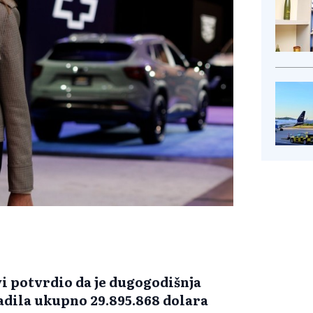
vi potvrdio da je dugogodišnja
adila ukupno 29.895.868 dolara