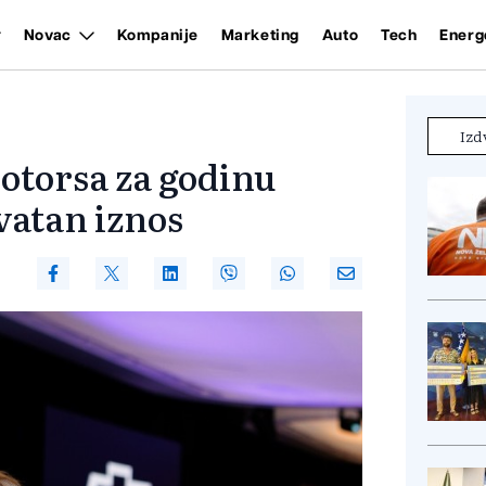
Novac
Kompanije
Marketing
Auto
Tech
Energ
Izd
otorsa za godinu
vatan iznos