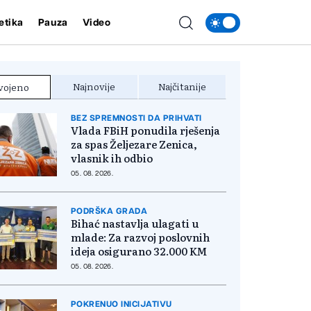
etika
Pauza
Video
Najnovije
Najčitanije
vojeno
BEZ SPREMNOSTI DA PRIHVATI
Vlada FBiH ponudila rješenja
za spas Željezare Zenica,
vlasnik ih odbio
05. 08. 2026.
PODRŠKA GRADA
Bihać nastavlja ulagati u
mlade: Za razvoj poslovnih
ideja osigurano 32.000 KM
05. 08. 2026.
POKRENUO INICIJATIVU