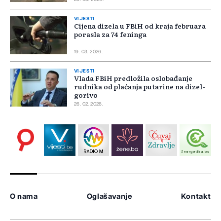
VIJESTI
Cijena dizela u FBiH od kraja februara
porasla za 74 feninga
19. 03. 2026.
VIJESTI
Vlada FBiH predložila oslobađanje
rudnika od plaćanja putarine na dizel-
gorivo
26. 02. 2026.
O nama
Oglašavanje
Kontakt