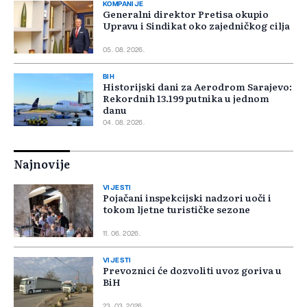
KOMPANIJE
Generalni direktor Pretisa okupio
Upravu i Sindikat oko zajedničkog cilja
05. 08. 2026.
BIH
Historijski dani za Aerodrom Sarajevo:
Rekordnih 13.199 putnika u jednom
danu
04. 08. 2026.
Najnovije
VIJESTI
Pojačani inspekcijski nadzori uoči i
tokom ljetne turističke sezone
11. 06. 2026.
VIJESTI
Prevoznici će dozvoliti uvoz goriva u
BiH
23. 03. 2026.