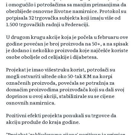
i omogućilo i potrošačima sa manjim primanjima da
obezbijede osnovne životne namirnice. Protokol su
potpisala 32 trgovačka subjekta koji imaju više od
1.500 trgovačkih radnji u Federaciji.
U drugom krugu akcije koja je počela u februaru ove
godine povećan je broj proizvoda na 50+, a na spisak
je dodano i nekoliko proizvoda koje najčešće koriste
osobe oboljele od celijakije i dijabetesa.
Projekat je imao višestruku korist, potrošači su
mogli ostvariti uštede oko 50-tak KM na korpi
označenih proizvoda, povećala se potražnja za
domaćim proizvodima proizvođača koji su dali svoj
doprinos u ovoj akciji, stabilizirale su se cijene
osnovnih namirnica.
Pozitivni efekti projekta ponukali su trgovce da
akciju produže do kraja godine.
"Projekat 'zaključavamo cijene' pozitivan je primjer