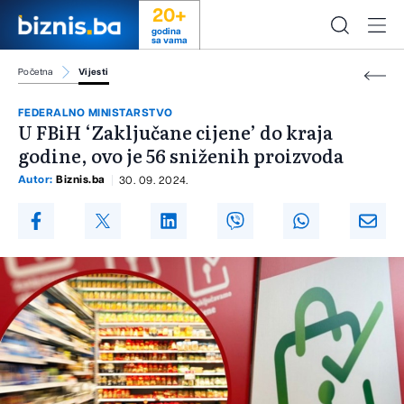
20+
godina
sa vama
Početna
Vijesti
FEDERALNO MINISTARSTVO
U FBiH ‘Zaključane cijene’ do kraja
godine, ovo je 56 sniženih proizvoda
Autor:
Biznis.ba
30. 09. 2024.