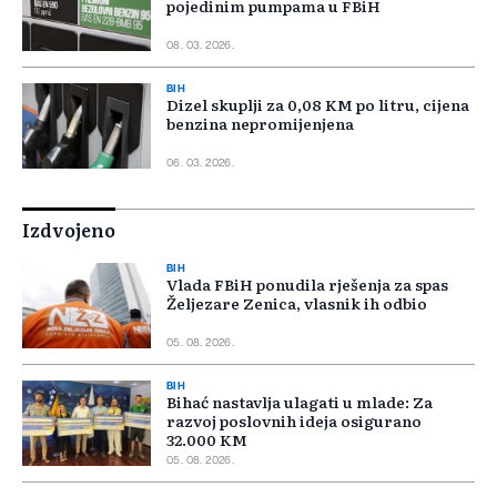
pojedinim pumpama u FBiH
08. 03. 2026.
BIH
Dizel skuplji za 0,08 KM po litru, cijena
benzina nepromijenjena
06. 03. 2026.
Izdvojeno
BIH
Vlada FBiH ponudila rješenja za spas
Željezare Zenica, vlasnik ih odbio
05. 08. 2026.
BIH
Bihać nastavlja ulagati u mlade: Za
razvoj poslovnih ideja osigurano
32.000 KM
05. 08. 2026.