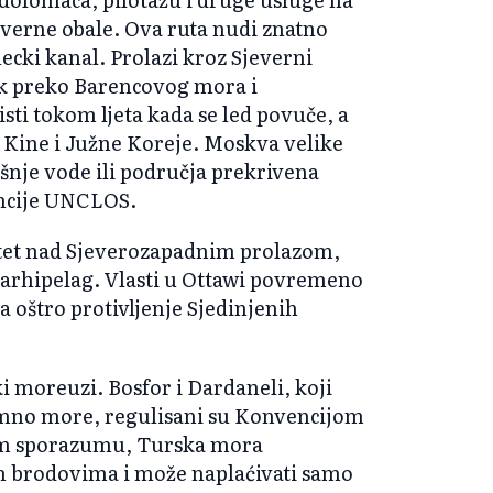
erne obale. Ova ruta nudi znatno
ecki kanal. Prolazi kroz Sjeverni
fik preko Barencovog mora i
i tokom ljeta kada se led povuče, a
, Kine i Južne Koreje. Moskva velike
ašnje vode ili područja prekrivena
encije UNCLOS.
itet nad Sjeverozapadnim prolazom,
arhipelag. Vlasti u Ottawi povremeno
a oštro protivljenje Sjedinjenih
i moreuzi. Bosfor i Dardaneli, koji
mno more, regulisani su Konvencijom
tom sporazumu, Turska mora
m brodovima i može naplaćivati samo