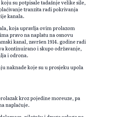
koju su potpisale tadašnje velike sile,
plaćivanje tranzita radi pokrivanja
ije kanala.
la, koja upravlja ovim prolazom
ima pravo na naplatu na osnovu
ski kanal, završen 1914. godine radi
jeva kontinuirano i skupo održavanje,
lja i odrona.
uju naknade koje su u prosjeku upola
 prolazak kroz pojedine moreuze, pa
ma naplaćuje.
edolomaca, pilotažu i druge usluge na