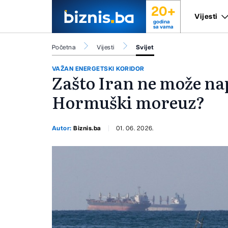
20+
Vijesti
godina
sa vama
Početna
Vijesti
Svijet
VAŽAN ENERGETSKI KORIDOR
Zašto Iran ne može nap
Hormuški moreuz?
Autor:
Biznis.ba
01. 06. 2026.