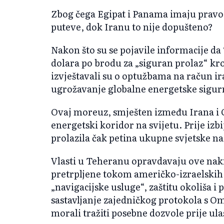
Zbog čega Egipat i Panama imaju pravo 
puteve, dok Iranu to nije dopušteno?
Nakon što su se pojavile informacije da
dolara po brodu za „siguran prolaz“ kr
izvještavali su o optužbama na račun ir
ugrožavanje globalne energetske sigur
Ovaj moreuz, smješten između Irana i 
energetski koridor na svijetu. Prije izbi
prolazila čak petina ukupne svjetske naf
Vlasti u Teheranu opravdavaju ove nak
pretrpljene tokom američko-izraelskih 
„navigacijske usluge“, zaštitu okoliša i 
sastavljanje zajedničkog protokola s 
morali tražiti posebne dozvole prije ul