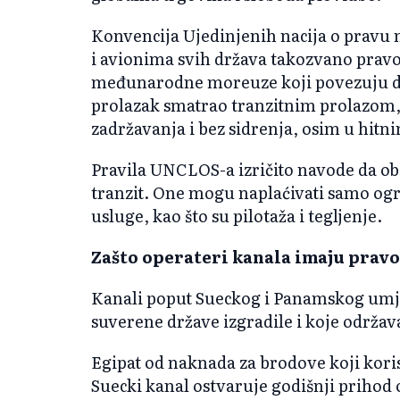
Konvencija Ujedinjenih nacija o prav
i avionima svih država takozvano pravo
međunarodne moreuze koji povezuju di
prolazak smatrao tranzitnim prolazom
zadržavanja i bez sidrenja, osim u hitn
Pravila UNCLOS-a izričito navode da ob
tranzit. One mogu naplaćivati samo og
usluge, kao što su pilotaža i tegljenje.
Zašto operateri kanala imaju pravo
Kanali poput Sueckog i Panamskog umje
suverene države izgradile i koje održa
Egipat od naknada za brodove koji kori
Suecki kanal ostvaruje godišnji prihod o