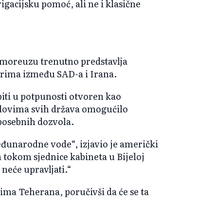
gacijsku pomoć, ali ne i klasične
moreuzu trenutno predstavlja
ima između SAD-a i Irana.
iti u potpunosti otvoren kao
odovima svih država omogućilo
 posebnih dozvola.
eđunarodne vode“, izjavio je američki
okom sjednice kabineta u Bijeloj
 neće upravljati.“
ma Teherana, poručivši da će se ta