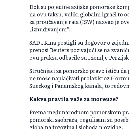
Dok su pojedine azijske pomorske kompan
na ovu taksu, veliki globalni igrači to 
za proučavanje rata (ISW) nazvao je 
„iznuđivanjem“.
SAD i Kina postigli su dogovor o zaje
prenosi Reuters pozivajući se na zvani
ovu praksu odbacile su i zemlje Perzijsk
Stručnjaci za pomorsko pravo ističu da p
ne može naplaćivati prolaz kroz Hormu
Sueckog i Panamskog kanala, to redovn
Kakva pravila važe za moreuze?
Prema međunarodnom pomorskom pravu,
pomorski saobraćaj regulisani su posebn
globalna trgovina i sloboda plovidbe.