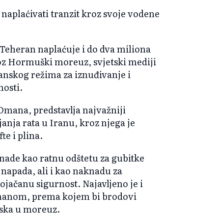
naplaćivati tranzit kroz svoje vodene
 Teheran naplaćuje i do dva miliona
oz Hormuški moreuz, svjetski mediji
anskog režima za iznuđivanje i
nosti.
Omana, predstavlja najvažniji
janja rata u Iranu, kroz njega je
te i plina.
nade kao ratnu odštetu za gubitke
napada, ali i kao naknadu za
pojačanu sigurnost. Najavljeno je i
Omanom, prema kojem bi brodovi
aska u moreuz.