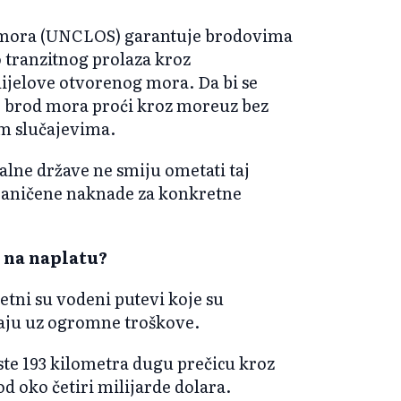
u mora (UNCLOS) garantuje brodovima
 tranzitnog prolaza kroz
jelove otvorenog mora. Da bi se
, brod mora proći kroz moreuz bez
im slučajevima.
alne države ne smiju ometati taj
raničene naknade za konkretne
 na naplatu?
tni su vodeni putevi koje su
vaju uz ogromne troškove.
ste 193 kilometra dugu prečicu kroz
d oko četiri milijarde dolara.