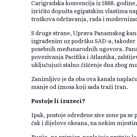
Carigradska konvencija iz 1888. godine, 
izričito dopušta egipatskim vlastima na
troškova održavanja, rada i modernizac
S druge strane, Uprava Panamskog kana
izgrađenim uz podršku SAD-a, također 
posebnih međunarodnih ugovora. Panam
povezivanja Pacifika i Atlantika, zahti
uključujući stalno čišćenje dna zbog mu
Zanimljivo je da oba ova kanala naplać
manje od iznosa koji sada traži Iran.
Postoje li izuzeci?
Ipak, postoje određene sive zone pa se
čak i dijelove okeana, na nekim mjesti
Rusija, na primjer, naplaćuje pratnju l