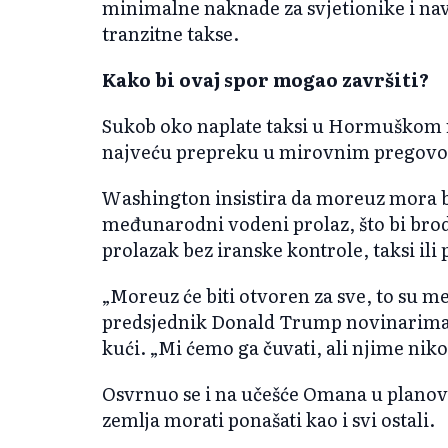
minimalne naknade za svjetionike i navi
tranzitne takse.
Kako bi ovaj spor mogao završiti?
Sukob oko naplate taksi u Hormuškom 
najveću prepreku u mirovnim pregovor
Washington insistira da moreuz mora b
međunarodni vodeni prolaz, što bi br
prolazak bez iranske kontrole, taksi ili
„Moreuz će biti otvoren za sve, to su m
predsjednik Donald Trump novinarima t
kući. „Mi ćemo ga čuvati, ali njime niko
Osvrnuo se i na učešće Omana u planovi
zemlja morati ponašati kao i svi ostali.