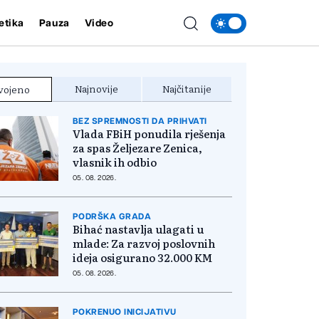
etika
Pauza
Video
Najnovije
Najčitanije
vojeno
BEZ SPREMNOSTI DA PRIHVATI
Vlada FBiH ponudila rješenja
za spas Željezare Zenica,
vlasnik ih odbio
05. 08. 2026.
PODRŠKA GRADA
Bihać nastavlja ulagati u
mlade: Za razvoj poslovnih
ideja osigurano 32.000 KM
05. 08. 2026.
POKRENUO INICIJATIVU