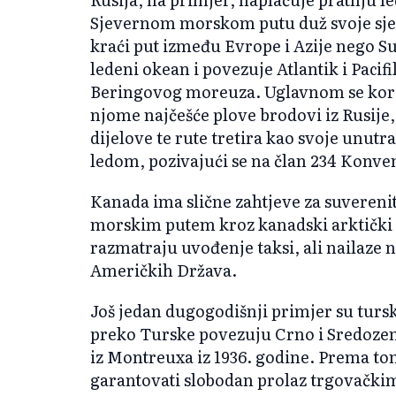
Sjevernom morskom putu duž svoje sjev
kraći put između Evrope i Azije nego Su
ledeni okean i povezuje Atlantik i Paci
Beringovog moreuza. Uglavnom se korist
njome najčešće plove brodovi iz Rusije
dijelove te rute tretira kao svoje unutr
ledom, pozivajući se na član 234 Konv
Kanada ima slične zahtjeve za suveren
morskim putem kroz kanadski arktički 
razmatraju uvođenje taksi, ali nailaze n
Američkih Država.
Još jedan dugogodišnji primjer su tursk
preko Turske povezuju Crno i Sredoze
iz Montreuxa iz 1936. godine. Prema 
garantovati slobodan prolaz trgovački