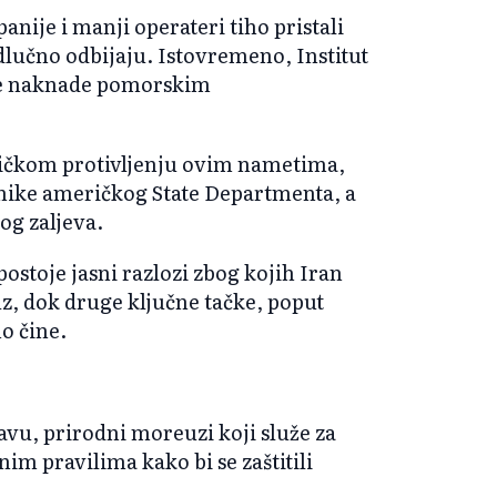
ije i manji operateri tiho pristali
odlučno odbijaju. Istovremeno, Institut
ove naknade pomorskim
dničkom protivljenju ovim nametima,
čnike američkog State Departmenta, a
og zaljeva.
ostoje jasni razlozi zbog kojih Iran
z, dok druge ključne tačke, poput
o čine.
 prirodni moreuzi koji služe za
im pravilima kako bi se zaštitili