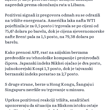
napredak prema okončanju rata u Libanu.
Pozitivni signali iz pregovora odmah su se odrazili
na tržište energenata. Američka laka nafta WTI
pojeftinila je za 0,5 posto i trgovala se po cijeni od
75,47 dolara po barelu, dok je cijena sjevernomorske
nafte Brent pala za 1,5 posto, na 79,38 dolara po
barelu.
Kako prenosi AFP, rast na azijskim berzama
predvodile su tehnološke kompanije i proizvođači
čipova. Japanski indeks Nikkei ojačao je dva posto,
južnokorejski Kospi 1,3 posto, dok je tajvanski
berzanski indeks porastao za 2,7 posto.
S druge strane, berze u Hong Kongu, Šangaju i
Singapuru završile su trgovanje u minusu.
Uprkos pozitivnoj reakciji tržišta, analitičari
upozoravaju da situacija na Bliskom istoku ostaje