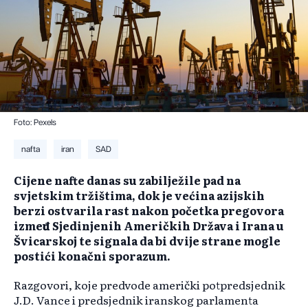
Foto: Pexels
nafta
iran
SAD
Cijene nafte danas su zabilježile pad na
svjetskim tržištima, dok je većina azijskih
berzi ostvarila rast nakon početka pregovora
između Sjedinjenih Američkih Država i Irana u
Švicarskoj te signala da bi dvije strane mogle
postići konačni sporazum.
Razgovori, koje predvode američki potpredsjednik
J.D. Vance i predsjednik iranskog parlamenta