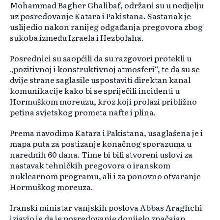
Mohammad Bagher Ghalibaf, održani su u nedjelju
uz posredovanje Katara i Pakistana. Sastanak je
uslijedio nakon ranijeg odgađanja pregovora zbog
sukoba između Izraela i Hezbolaha.
Posrednici su saopćili da su razgovori protekli u
„pozitivnoj i konstruktivnoj atmosferi“, te da su se
dvije strane saglasile uspostaviti direktan kanal
komunikacije kako bi se spriječili incidenti u
Hormuškom moreuzu, kroz koji prolazi približno
petina svjetskog prometa nafte i plina.
Prema navodima Katara i Pakistana, usaglašena je i
mapa puta za postizanje konačnog sporazuma u
narednih 60 dana. Time bi bili stvoreni uslovi za
nastavak tehničkih pregovora o iranskom
nuklearnom programu, ali i za ponovno otvaranje
Hormuškog moreuza.
Iranski ministar vanjskih poslova Abbas Araghchi
izjavio je da je posredovanje donijelo značajan