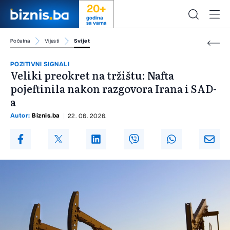
20+
godina
sa vama
Početna
Vijesti
Svijet
POZITIVNI SIGNALI
Veliki preokret na tržištu: Nafta
pojeftinila nakon razgovora Irana i SAD-
a
Autor:
Biznis.ba
22. 06. 2026.