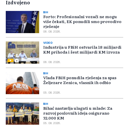
Izdvojeno
BIH
Forto: Profesionalni vozači ne mogu
više čekati, EK ponudili smo provodivo
rješenje
06. 08. 2026.
VIDEO
Industrija u FBiH ostvarila 18 milijardi
KM prihoda i šest milijardi KM izvoza
06. 08. 2026.
BIH
Vlada FBiH ponudila rješenja za spas
Željezare Zenica, vlasnik ih odbio
05. 08. 2026.
BIH
Bihać nastavlja ulagati u mlade: Za
razvoj poslovnih ideja osigurano
32.000 KM
05. 08. 2026.