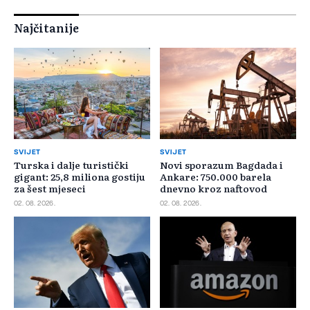
Najčitanije
SVIJET
SVIJET
Turska i dalje turistički
Novi sporazum Bagdada i
gigant: 25,8 miliona gostiju
Ankare: 750.000 barela
za šest mjeseci
dnevno kroz naftovod
02. 08. 2026.
02. 08. 2026.