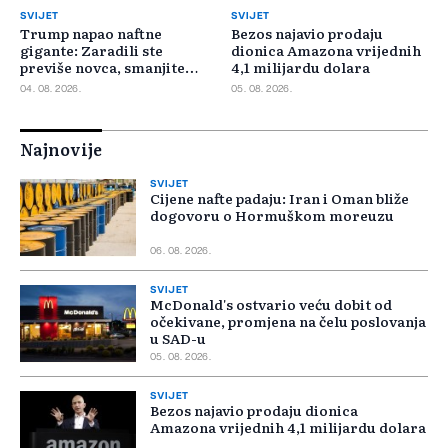
SVIJET
SVIJET
Trump napao naftne
Bezos najavio prodaju
gigante: Zaradili ste
dionica Amazona vrijednih
previše novca, smanjite
4,1 milijardu dolara
cijene
04. 08. 2026.
05. 08. 2026.
Najnovije
SVIJET
Cijene nafte padaju: Iran i Oman bliže
dogovoru o Hormuškom moreuzu
06. 08. 2026.
SVIJET
McDonald's ostvario veću dobit od
očekivane, promjena na čelu poslovanja
u SAD-u
05. 08. 2026.
SVIJET
Bezos najavio prodaju dionica
Amazona vrijednih 4,1 milijardu dolara