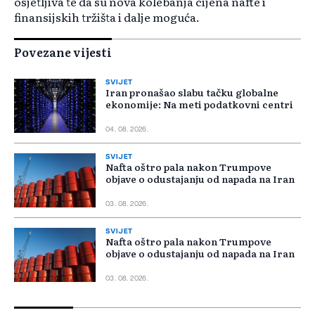
osjetljiva te da su nova kolebanja cijena nafte i
finansijskih tržišta i dalje moguća.
Povezane vijesti
SVIJET
Iran pronašao slabu tačku globalne
ekonomije: Na meti podatkovni centri
04. 08. 2026.
SVIJET
Nafta oštro pala nakon Trumpove
objave o odustajanju od napada na Iran
03. 08. 2026.
SVIJET
Nafta oštro pala nakon Trumpove
objave o odustajanju od napada na Iran
03. 08. 2026.