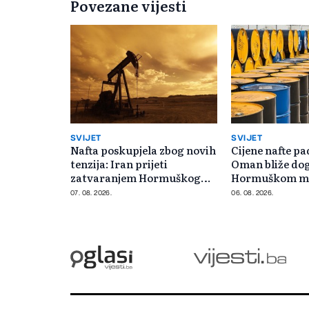
Povezane vijesti
SVIJET
SVIJET
Nafta poskupjela zbog novih
Cijene nafte pad
tenzija: Iran prijeti
Oman bliže do
zatvaranjem Hormuškog
Hormuškom m
moreuza
07. 08. 2026.
06. 08. 2026.