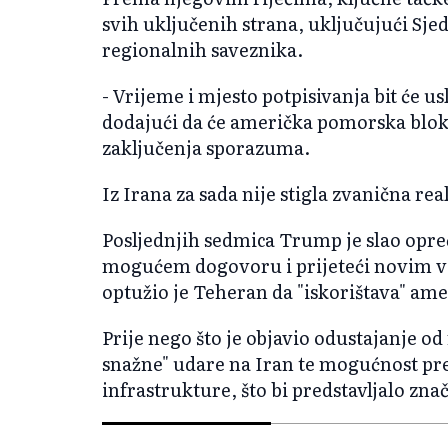
svih uključenih strana, uključujući Sje
regionalnih saveznika.
- Vrijeme i mjesto potpisivanja bit će u
dodajući da će američka pomorska bloka
zaključenja sporazuma.
Iz Irana za sada nije stigla zvanična rea
Posljednjih sedmica Trump je slao opr
mogućem dogovoru i prijeteći novim v
optužio je Teheran da "iskorištava" a
Prije nego što je objavio odustajanje o
snažne" udare na Iran te mogućnost pr
infrastrukture, što bi predstavljalo zna