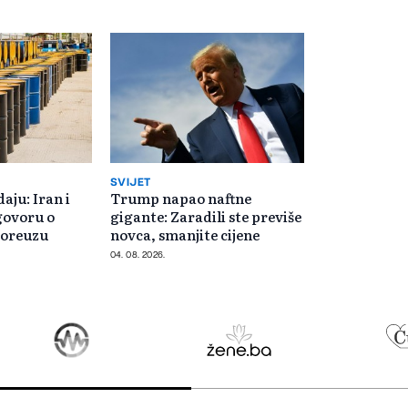
SVIJET
aju: Iran i
Trump napao naftne
govoru o
gigante: Zaradili ste previše
oreuzu
novca, smanjite cijene
04. 08. 2026.