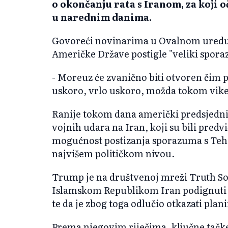
o okončanju rata s Iranom, za koji 
u narednim danima.
Govoreći novinarima u Ovalnom uredu,
Američke Države postigle "veliki spora
- Moreuz će zvanično biti otvoren čim 
uskoro, vrlo uskoro, možda tokom vike
Ranije tokom dana američki predsjednik
vojnih udara na Iran, koji su bili predv
mogućnost postizanja sporazuma s Te
najvišem političkom nivou.
Trump je na društvenoj mreži Truth Soc
Islamskom Republikom Iran podignuti n
te da je zbog toga odlučio otkazati pl
Prema njegovim riječima, ključne tač