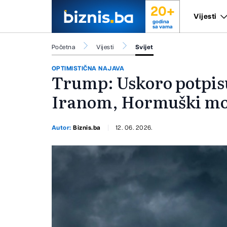
20+
Vijesti
godina
sa vama
Početna
Vijesti
Svijet
OPTIMISTIČNA NAJAVA
Trump: Uskoro potpis
Iranom, Hormuški mor
Autor:
Biznis.ba
12. 06. 2026.