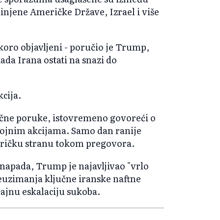
dinjene Američke Države, Izrael i više
skoro objavljeni - poručio je Trump,
da Irana ostati na snazi do
kcija.
ečne poruke, istovremeno govoreći o
ojnim akcijama. Samo dan ranije
meričku stranu tokom pregovora.
d napada, Trump je najavljivao "vrlo
euzimanja ključne iranske naftne
čajnu eskalaciju sukoba.