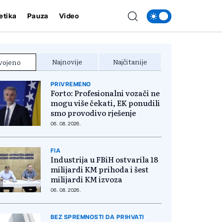
etika
Pauza
Video
Najnovije
Najčitanije
vojeno
PRIVREMENO
Forto: Profesionalni vozači ne
mogu više čekati, EK ponudili
smo provodivo rješenje
06. 08. 2026.
FIA
Industrija u FBiH ostvarila 18
milijardi KM prihoda i šest
milijardi KM izvoza
06. 08. 2026.
BEZ SPREMNOSTI DA PRIHVATI