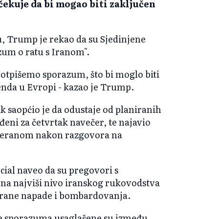
očekuje da bi mogao biti zaključen
 Trump je rekao da su Sjedinjene
zum o ratu s Iranom".
potpišemo sporazum, što bi moglo biti
nda u Evropi - kazao je Trump.
 saopćio je da odustaje od planiranih
iđeni za četvrtak navečer, te najavio
heranom nakon razgovora na
ial naveo da su pregovori s
a najviši nivo iranskog rukovodstva
anirane napade i bombardovanja.
ke sporazuma usaglašene su između