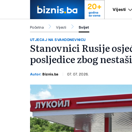
20+
Vijesti
godina
sa vama
Početna
Vijesti
Svijet
UTJECAJ NA SVAKODNEVNICU
Stanovnici Rusije osje
posljedice zbog nestaš
Autor:
Biznis.ba
07. 07. 2026.