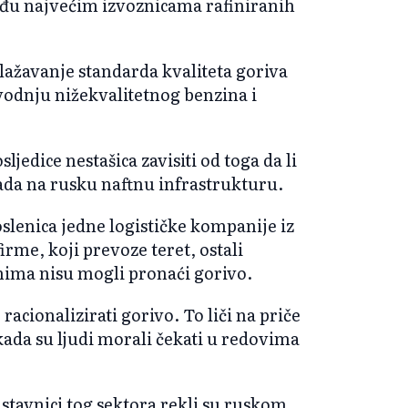
eđu najvećim izvoznicama rafiniranih
ažavanje standarda kvaliteta goriva
odnju nižekvalitetnog benzina i
jedice nestašica zavisiti od toga da li
da na rusku naftnu infrastrukturu.
slenica jedne logističke kompanije iz
irme, koji prevoze teret, ostali
anima nisu mogli pronaći gorivo.
acionalizirati gorivo. To liči na priče
kada su ljudi morali čekati u redovima
dstavnici tog sektora rekli su ruskom