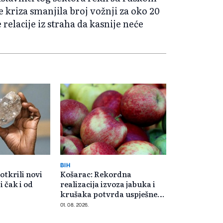
riza smanjila broj vožnji za oko 20
 relacije iz straha da kasnije neće
BIH
otkrili novi
Košarac: Rekordna
i čak i od
realizacija izvoza jabuka i
krušaka potvrda uspješne
saradnje s Rusijom
01. 08. 2026.