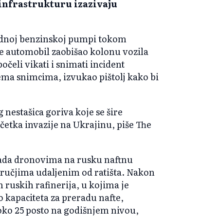
infrastrukturu izazivaju
ednoj benzinskoj pumpi tokom
je automobil zaobišao kolonu vozila
očeli vikati i snimati incident
ema snimcima, izvukao pištolj kako bi
 nestašica goriva koje se šire
četka invazije na Ukrajinu, piše The
da dronovima na rusku naftnu
odručjima udaljenim od ratišta. Nakon
ruskih rafinerija, u kojima je
o kapaciteta za preradu nafte,
 oko 25 posto na godišnjem nivou,