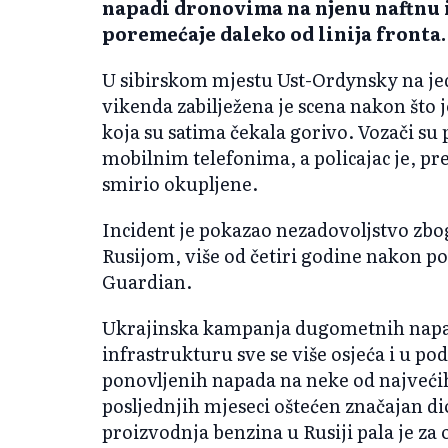
napadi dronovima na njenu naftnu 
poremećaje daleko od linija fronta.
U sibirskom mjestu Ust-Ordynsky na j
vikenda zabilježena je scena nakon što 
koja su satima čekala gorivo. Vozači su p
mobilnim telefonima, a policajac je, pr
smirio okupljene.
Incident je pokazao nezadovoljstvo zbog
Rusijom, više od četiri godine nakon po
Guardian.
Ukrajinska kampanja dugometnih napa
infrastrukturu sve se više osjeća i u p
ponovljenih napada na neke od najvećih 
posljednjih mjeseci oštećen značajan di
proizvodnja benzina u Rusiji pala je za