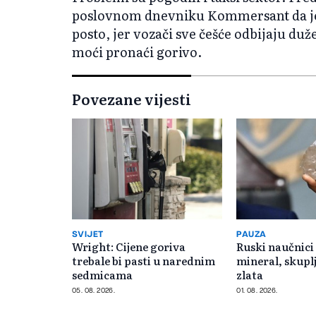
poslovnom dnevniku Kommersant da je k
posto, jer vozači sve češće odbijaju duže
moći pronaći gorivo.
Povezane vijesti
SVIJET
PAUZA
Wright: Cijene goriva
Ruski naučnici 
trebale bi pasti u narednim
mineral, skuplj
sedmicama
zlata
05. 08. 2026.
01. 08. 2026.