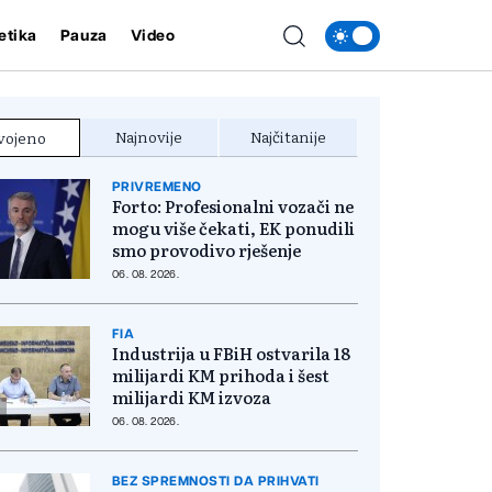
etika
Pauza
Video
Najnovije
Najčitanije
vojeno
PRIVREMENO
Forto: Profesionalni vozači ne
mogu više čekati, EK ponudili
smo provodivo rješenje
06. 08. 2026.
FIA
Industrija u FBiH ostvarila 18
milijardi KM prihoda i šest
milijardi KM izvoza
06. 08. 2026.
BEZ SPREMNOSTI DA PRIHVATI