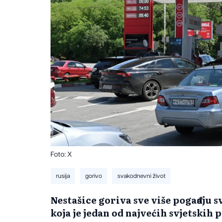
Foto: X
rusija
gorivo
svakodnevni život
Nestašice goriva sve više pogađaju s
koja je jedan od najvećih svjetskih 