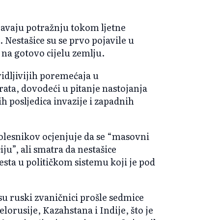
javaju potražnju tokom ljetne
. Nestašice su se prvo pojavile u
 na gotovo cijelu zemlju.
vidljivijih poremećaja u
ta, dovodeći u pitanje nastojanja
h posljedica invazije i zapadnih
Kolesnikov ocjenjuje da se “masovni
ju”, ali smatra da nestašice
esta u političkom sistemu koji je pod
 su ruski zvaničnici prošle sedmice
lorusije, Kazahstana i Indije, što je