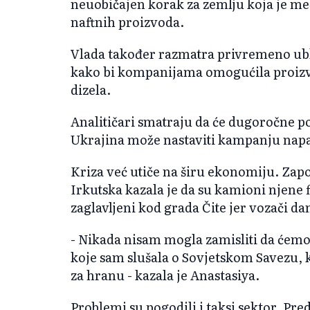
neuobičajen korak za zemlju koja je m
naftnih proizvoda.
Vlada također razmatra privremeno ubl
kako bi kompanijama omogućila proizv
dizela.
Analitičari smatraju da će dugoročne posl
Ukrajina može nastaviti kampanju napa
Kriza već utiče na širu ekonomiju. Zapo
Irkutska kazala je da su kamioni njene f
zaglavljeni kod grada Čite jer vozači d
- Nikada nisam mogla zamisliti da ćemo r
koje sam slušala o Sovjetskom Savezu, 
za hranu - kazala je Anastasiya.
Problemi su pogodili i taksi sektor. Pre