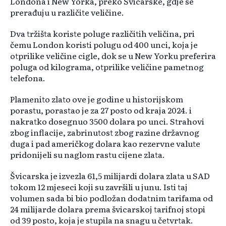
Londona i New Yorka, preko Švicarske, gdje se
prerađuju u različite veličine.
Dva tržišta koriste poluge različitih veličina, pri
čemu London koristi polugu od 400 unci, koja je
otprilike veličine cigle, dok se u New Yorku preferira
poluga od kilograma, otprilike veličine pametnog
telefona.
Plamenito zlato ove je godine u historijskom
porastu, porastao je za 27 posto od kraja 2024. i
nakratko dosegnuo 3500 dolara po unci. Strahovi
zbog inflacije, zabrinutost zbog razine državnog
duga i pad američkog dolara kao rezervne valute
pridonijeli su naglom rastu cijene zlata.
Švicarska je izvezla 61,5 milijardi dolara zlata u SAD
tokom 12 mjeseci koji su završili u junu. Isti taj
volumen sada bi bio podložan dodatnim tarifama od
24 milijarde dolara prema švicarskoj tarifnoj stopi
od 39 posto, koja je stupila na snagu u četvrtak.