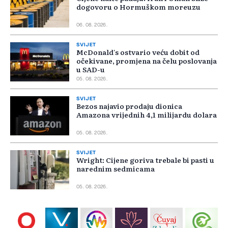
dogovoru o Hormuškom moreuzu
06. 08. 2026.
SVIJET
McDonald's ostvario veću dobit od
očekivane, promjena na čelu poslovanja
u SAD-u
05. 08. 2026.
SVIJET
Bezos najavio prodaju dionica
Amazona vrijednih 4,1 milijardu dolara
05. 08. 2026.
SVIJET
Wright: Cijene goriva trebale bi pasti u
narednim sedmicama
05. 08. 2026.