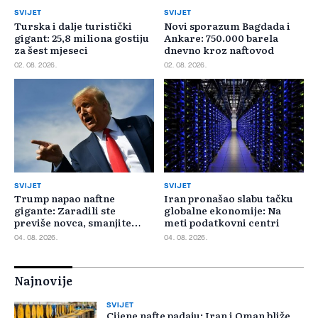
SVIJET
SVIJET
Turska i dalje turistički
Novi sporazum Bagdada i
gigant: 25,8 miliona gostiju
Ankare: 750.000 barela
za šest mjeseci
dnevno kroz naftovod
02. 08. 2026.
02. 08. 2026.
SVIJET
SVIJET
Trump napao naftne
Iran pronašao slabu tačku
gigante: Zaradili ste
globalne ekonomije: Na
previše novca, smanjite
meti podatkovni centri
cijene
04. 08. 2026.
04. 08. 2026.
Najnovije
SVIJET
Cijene nafte padaju: Iran i Oman bliže