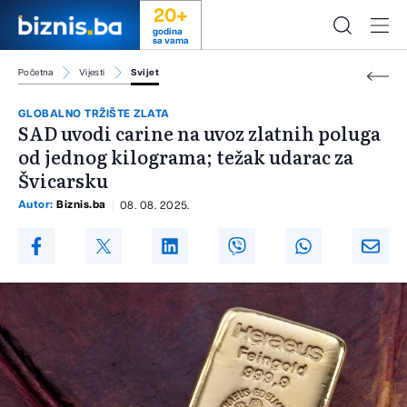
20+
godina
sa vama
Početna
Vijesti
Svijet
GLOBALNO TRŽIŠTE ZLATA
SAD uvodi carine na uvoz zlatnih poluga
od jednog kilograma; težak udarac za
Švicarsku
Autor:
Biznis.ba
08. 08. 2025.