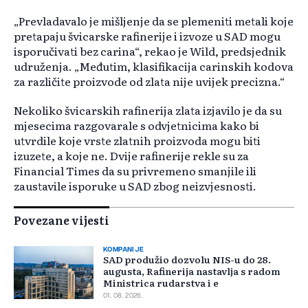
„Prevladavalo je mišljenje da se plemeniti metali koje
pretapaju švicarske rafinerije i izvoze u SAD mogu
isporučivati bez carina“, rekao je Wild, predsjednik
udruženja. „Međutim, klasifikacija carinskih kodova
za različite proizvode od zlata nije uvijek precizna.“
Nekoliko švicarskih rafinerija zlata izjavilo je da su
mjesecima razgovarale s odvjetnicima kako bi
utvrdile koje vrste zlatnih proizvoda mogu biti
izuzete, a koje ne. Dvije rafinerije rekle su za
Financial Times da su privremeno smanjile ili
zaustavile isporuke u SAD zbog neizvjesnosti.
Povezane vijesti
KOMPANIJE
SAD produžio dozvolu NIS-u do 28.
augusta, Rafinerija nastavlja s radom
Ministrica rudarstva i e
01. 08. 2026.