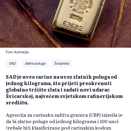
Foto: Ilustracija
SAD
zlatne poluge
Švicarska
SAD je uveo carine na uvoz zlatnih poluga od
jednog kilograma, što prijeti preokrenuti
globalno tržište zlata i zadati novi udarac
Švicarskoj, najvećem svjetskom rafinerijskom
središtu.
Agencija za carinsku zaštitu granica (CBP) izjavila je
da bi zlatne poluge od jednog kilograma i 100 unci
trebale biti klasificirane pod carinskim kodom