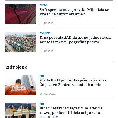
AUTO
SAD sprema nova pravila: Mijenjaju se
kvake na automobilima?
29. 07. 2026.
SVIJET
Kina pozvala SAD da ukinu jednostrane
tarife i isprave "pogrešne prakse"
28. 07. 2026.
Izdvojeno
BIH
Vlada FBiH ponudila rješenja za spas
Željezare Zenica, vlasnik ih odbio
05. 08. 2026.
BIH
Bihać nastavlja ulagati u mlade: Za
razvoj poslovnih ideja osigurano
32.000 KM