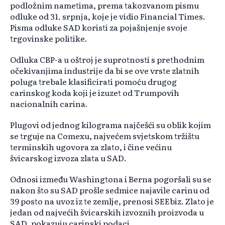
podložnim nametima, prema takozvanom pismu
odluke od 31. srpnja, koje je vidio Financial Times.
Pisma odluke SAD koristi za pojašnjenje svoje
trgovinske politike.
Odluka CBP-a u oštroj je suprotnosti s prethodnim
očekivanjima industrije da bi se ove vrste zlatnih
poluga trebale klasificirati pomoću drugog
carinskog koda koji je izuzet od Trumpovih
nacionalnih carina.
Plugovi od jednog kilograma najčešći su oblik kojim
se trguje na Comexu, najvećem svjetskom tržištu
terminskih ugovora za zlato, i čine većinu
švicarskog izvoza zlata u SAD.
Odnosi između Washingtona i Berna pogoršali su se
nakon što su SAD prošle sedmice najavile carinu od
39 posto na uvoz iz te zemlje, prenosi SEEbiz. Zlato je
jedan od najvećih švicarskih izvoznih proizvoda u
SAD, pokazuju carinski podaci.