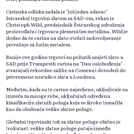
Carinska odluka zadala je "još jedan udarac"
švicarskoj trgovini zlatom sa SAD-om, rekao je
Christoph Wild, predsjednik Švicarskog udruženja
proizvođača i trgovaca plemenitim metalima. Wild je
dodao da će carina na zlato otežati zadovoljavanje
potražnje za žutim metalom.
Ranije ove godine trgovci su požurili unijeti zlato u
SAD prije Trumpovih carina na "Dan oslobođenja" -
stvarajući rekordne zalihe na Comexu i dovodeći do
privremene nestašice zlata u Londonu.
Međutim, kada su te carine najavljene, uključivale su
izuzeća za mnoge robe, uključujući određenu
klasifikaciju zlatnih poluga koja se široko tumačila
kao da obuhvaća velike zlatne poluge.
Globalni trgovinski tok za zlatne poluge obično je
trokutast: velike zlatne poluge putuju između