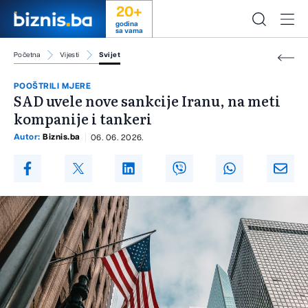
20+
godina
sa vama
Početna
Vijesti
Svijet
POOŠTRILI MJERE
SAD uvele nove sankcije Iranu, na meti
kompanije i tankeri
Autor:
Biznis.ba
06. 06. 2026.