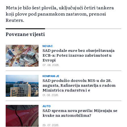
Meta je bilo šest plovila, uključujući četiri tankera
koji plove pod panamskom zastavom, prenosi
Reuters.
Povezane vijesti
NOVAC
SAD prodale eure bez obavještavanja
ECB-a: Potez izazvao zabrinutost u
Evropi
07. 08. 2026.
KOMPANIJE
SAD produžio dozvolu NIS-u do 28.
augusta, Rafinerija nastavlja s radom
Ministrica rudarstva i e
01. 08. 2026.
AUTO
SAD sprema nova pravila: Mijenjaju se
kvake na automobilima?
29. 07. 2026.