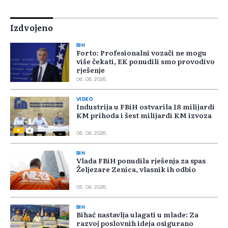
Izdvojeno
BIH
Forto: Profesionalni vozači ne mogu
više čekati, EK ponudili smo provodivo
rješenje
06. 08. 2026.
VIDEO
Industrija u FBiH ostvarila 18 milijardi
KM prihoda i šest milijardi KM izvoza
06. 08. 2026.
BIH
Vlada FBiH ponudila rješenja za spas
Željezare Zenica, vlasnik ih odbio
05. 08. 2026.
BIH
Bihać nastavlja ulagati u mlade: Za
razvoj poslovnih ideja osigurano