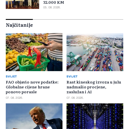
32.000 KM
05. 08. 2026.
Najčitanije
SVIJET
SVIJET
FAO objavio nove podatke:
Rast kineskog izvoza u julu
Globalne cijene hrane
nadmašio procjene,
ponovo porasle
zaslužan i AI
07. 08. 2026.
07. 08. 2026.