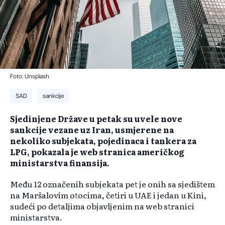
Foto: Unsplash
SAD
sankcije
Sjedinjene Države u petak su uvele nove
sankcije vezane uz Iran, usmjerene na
nekoliko subjekata, pojedinaca i tankera za
LPG, pokazala je web stranica američkog
ministarstva finansija.
Među 12 označenih subjekata pet je onih sa sjedištem
na Maršalovim otocima, četiri u UAE i jedan u Kini,
sudeći po detaljima objavljenim na web stranici
ministarstva.