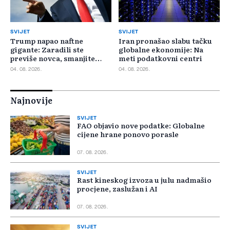
SVIJET
SVIJET
Trump napao naftne
Iran pronašao slabu tačku
gigante: Zaradili ste
globalne ekonomije: Na
previše novca, smanjite
meti podatkovni centri
cijene
04. 08. 2026.
04. 08. 2026.
Najnovije
SVIJET
FAO objavio nove podatke: Globalne
cijene hrane ponovo porasle
07. 08. 2026.
SVIJET
Rast kineskog izvoza u julu nadmašio
procjene, zaslužan i AI
07. 08. 2026.
SVIJET