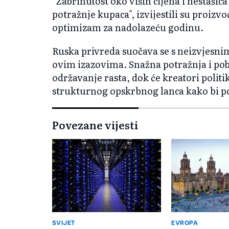
"Zabrinutost oko viših cijena i nestašic
potražnje kupaca", izvijestili su proizv
optimizam za nadolazeću godinu.
Ruska privreda suočava se s neizvjesni
ovim izazovima. Snažna potražnja i pobo
održavanje rasta, dok će kreatori politi
strukturnog opskrbnog lanca kako bi p
Povezane vijesti
SVIJET
EVROPA