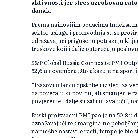
aktivnosti jer stres uzrokovan rat
danak.
Prema najnovijim podacima Indeksa me
sektor usluga i proizvodnja su se proširi
odražavajući prigušenu potražnju klijen
troškove koji i dalje opterećuju poslovn
S&P Global Russia Composite PMI Output
52,6 u novembru, što ukazuje na sporiji
“Izazovi u lancu opskrbe i izgledi za v
da povećaju kupovinu, ali smanjenje r
povjerenje i dalje su zabrinjavajući”, n
Ruski proizvodni PMI pao je na 50,8 u 
označavajući tek marginalno poboljšanj
narudžbe nastavile rasti, tempo je bio