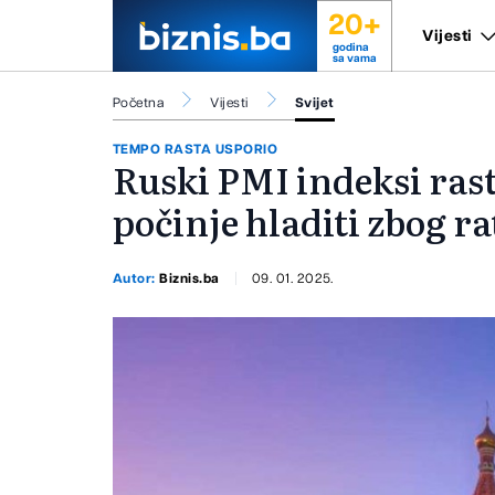
20+
Vijesti
godina
sa vama
Početna
Vijesti
Svijet
TEMPO RASTA USPORIO
Ruski PMI indeksi rast
počinje hladiti zbog ra
Autor:
Biznis.ba
09. 01. 2025.