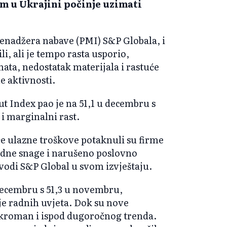
om u Ukrajini počinje uzimati
nadžera nabave (PMI) S&P Globala, i
li, ali je tempo rasta usporio,
ata, nedostatak materijala i rastuće
e aktivnosti.
 Index pao je na 51,1 u decembru s
 i marginalni rast.
eće ulazne troškove potaknuli su firme
adne snage i narušeno poslovno
avodi S&P Global u svom izvještaju.
decembru s 51,3 u novembru,
e radnih uvjeta. Dok su nove
 skroman i ispod dugoročnog trenda.