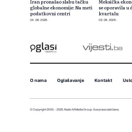
Iran pronašao slabu tačku
Meksička ekon
globalne ekonomije: Na meti
se oporavila u
podatkovni centri
kvartalu
04. 08. 2026.
02. 08. 2026.
O nama
Oglašavanje
Kontakt
Uslo
© Copyright 2005. - 2026. Radio M Media Group.
Sva prava zadržana.