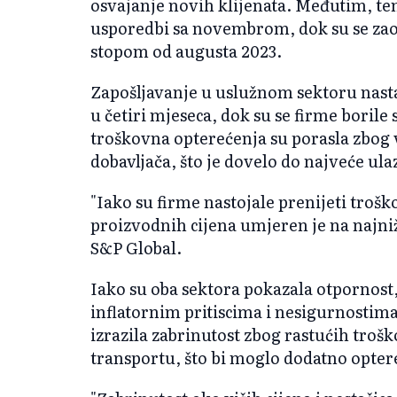
osvajanje novih klijenata. Međutim, te
usporedbi sa novembrom, dok su se zao
stopom od augusta 2023.
Zapošljavanje u uslužnom sektoru nasta
u četiri mjeseca, dok su se firme boril
troškovna opterećenja su porasla zbog v
dobavljača, što je dovelo do najveće ula
"Iako su firme nastojale prenijeti tro
proizvodnih cijena umjeren je na najniž
S&P Global.
Iako su oba sektora pokazala otpornost, 
inflatornim pritiscima i nesigurnostim
izrazila zabrinutost zbog rastućih trošk
transportu, što bi moglo dodatno optere