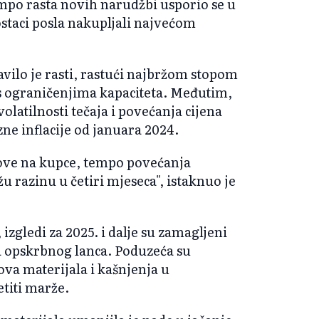
mpo rasta novih narudžbi usporio se u
staci posla nakupljali najvećom
vilo je rasti, rastući najbržom stopom
e s ograničenjima kapaciteta. Međutim,
olatilnosti tečaja i povećanja cijena
zne inflacije od januara 2024.
škove na kupce, tempo povećanja
u razinu u četiri mjeseca", istaknuo je
izgledi za 2025. i dalje su zamagljeni
a opskrbnog lanca. Poduzeća su
ova materijala i kašnjenja u
titi marže.