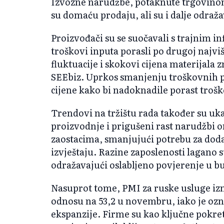
Izvozne narudžbe, potaknute trgovino
su domaću prodaju, ali su i dalje odra
Proizvođači su se suočavali s trajnim in
troškovi inputa porasli po drugoj najvi
fluktuacije i skokovi cijena materijala 
SEEbiz. Uprkos smanjenju troškovnih pr
cijene kako bi nadoknadile porast trošk
Trendovi na tržištu rada također su uka
proizvodnje i prigušeni rast narudžbi 
zaostacima, smanjujući potrebu za doda
izvještaju. Razine zaposlenosti lagano 
odražavajući oslabljeno povjerenje u 
Nasuprot tome, PMI za ruske usluge izno
odnosu na 53,2 u novembru, iako je ozn
ekspanzije. Firme su kao ključne pokret