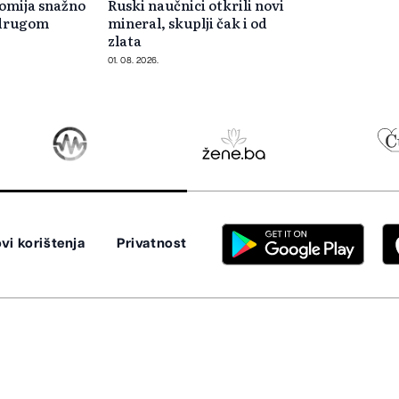
omija snažno
Ruski naučnici otkrili novi
 drugom
mineral, skuplji čak i od
zlata
01. 08. 2026.
vi korištenja
Privatnost