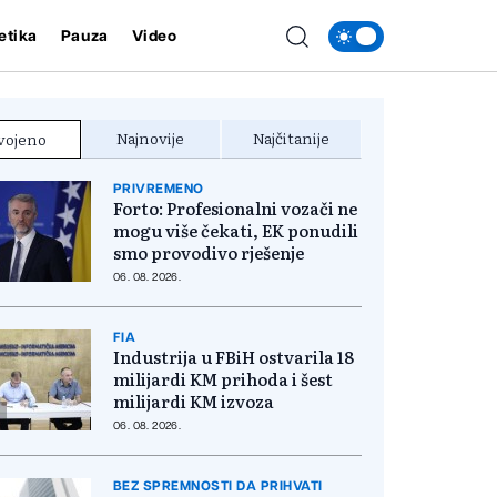
etika
Pauza
Video
Najnovije
Najčitanije
vojeno
PRIVREMENO
Forto: Profesionalni vozači ne
mogu više čekati, EK ponudili
smo provodivo rješenje
06. 08. 2026.
FIA
Industrija u FBiH ostvarila 18
milijardi KM prihoda i šest
milijardi KM izvoza
06. 08. 2026.
BEZ SPREMNOSTI DA PRIHVATI