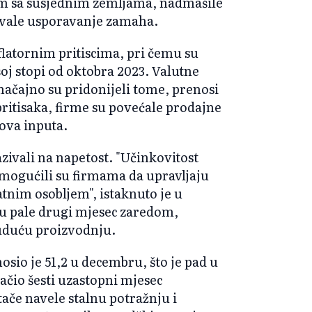
m sa susjednim zemljama, nadmašile
žavale usporavanje zamaha.
flatornim pritiscima, pri čemu su
šoj stopi od oktobra 2023. Valutne
značajno su pridonijeli tome, prenosi
itisaka, firme su povećale prodajne
ova inputa.
zivali na napetost. "Učinkovitost
omogućili su firmama da upravljaju
tnim osobljem", istaknuto je u
su pale drugi mjesec zaredom,
buduću proizvodnju.
sio je 51,2 u decembru, što je pad u
ačio šesti uzastopni mjesec
ače navele stalnu potražnju i