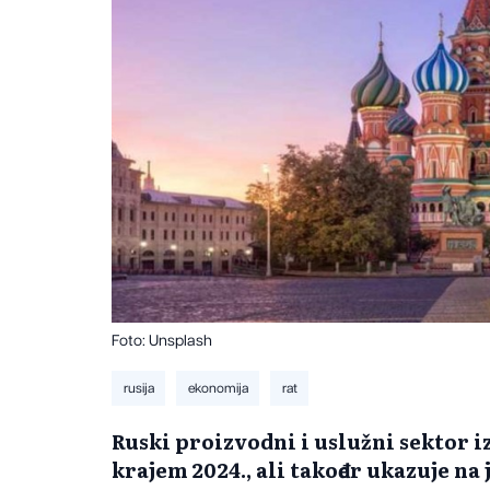
Foto: Unsplash
rusija
ekonomija
rat
Ruski proizvodni i uslužni sektor i
krajem 2024., ali također ukazuje n