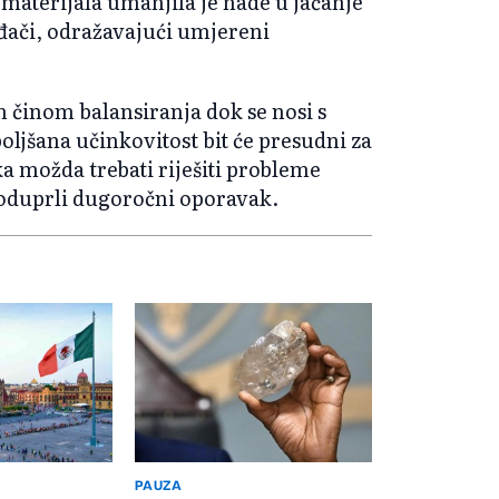
a materijala umanjila je nade u jačanje
ođači, odražavajući umjereni
m činom balansiranja dok se nosi s
ljšana učinkovitost bit će presudni za
ka možda trebati riješiti probleme
oduprli dugoročni oporavak.
PAUZA