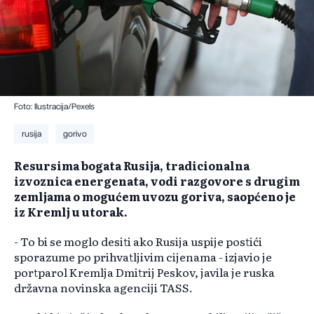
Foto: Ilustracija/Pexels
rusija
gorivo
Resursima bogata Rusija, tradicionalna
izvoznica energenata, vodi razgovore s drugim
zemljama o mogućem uvozu goriva, saopćeno je
iz Kremlj u utorak.
- To bi se moglo desiti ako Rusija uspije postići
sporazume po prihvatljivim cijenama - izjavio je
portparol Kremlja Dmitrij Peskov, javila je ruska
državna novinska agenciji TASS.