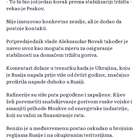
- To bi bio još jedan korak prema stabilizaciji tržišta -
rekao je Peskov.
Nije imenovao konkretne zemlje, ali je dodao da
postoje kontakti.
Potpredsjednik vlade Aleksandar Novak također je
naveo uvoz kao moguću mjeru za osiguranje
stabilnosti na domaćem tržištu goriva.
Komentari dolaze u trenutku kada je Ukrajina, koju
je Rusija napala prije više od četiri godine, značajno
proširila napade duboko u Rusiji.
Rafinerije su više puta pogođene i zapaljene. Kijev
želi poremetiti snabdijevanje gorivom ruske vojske i
smanjiti prihode Moskve od energetske industrije,
koji su važni za finansiranje rata.
Benzin je u međuvremenu postao oskudan u brojnim
regijama Rusije i na okupiranim teritorijima.