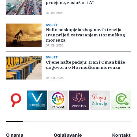
procjene, zaslužan i AI
07. 08. 2026.
SVIJET
Nafta poskupjela zbog novih tenzija:
Iran prijeti zatvaranjem Hormuškog
moreuza
07. 08. 2026.
SVIJET
Cijene nafte padaju: Iran i Oman bliže
dogovoru o Hormuškom moreuzu
06. 08. 2026.
O nama
Oglašavanje
Kontakt