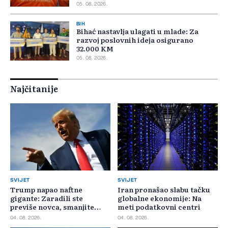
05. 08. 2026.
BIH
Bihać nastavlja ulagati u mlade: Za
razvoj poslovnih ideja osigurano
32.000 KM
05. 08. 2026.
Najčitanije
SVIJET
SVIJET
Trump napao naftne
Iran pronašao slabu tačku
gigante: Zaradili ste
globalne ekonomije: Na
previše novca, smanjite
meti podatkovni centri
cijene
04. 08. 2026.
04. 08. 2026.