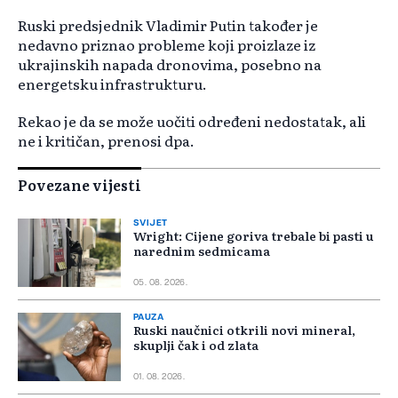
Ruski predsjednik Vladimir Putin također je
nedavno priznao probleme koji proizlaze iz
ukrajinskih napada dronovima, posebno na
energetsku infrastrukturu.
Rekao je da se može uočiti određeni nedostatak, ali
ne i kritičan, prenosi dpa.
Povezane vijesti
SVIJET
Wright: Cijene goriva trebale bi pasti u
narednim sedmicama
05. 08. 2026.
PAUZA
Ruski naučnici otkrili novi mineral,
skuplji čak i od zlata
01. 08. 2026.