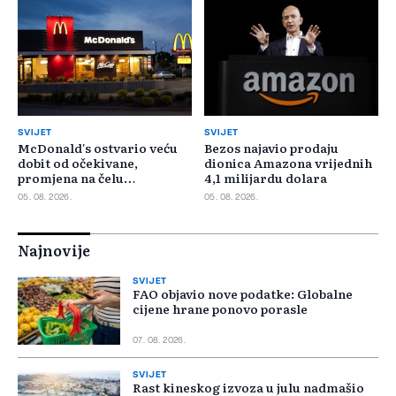
SVIJET
SVIJET
McDonald's ostvario veću
Bezos najavio prodaju
dobit od očekivane,
dionica Amazona vrijednih
promjena na čelu
4,1 milijardu dolara
poslovanja u SAD-u
05. 08. 2026.
05. 08. 2026.
Najnovije
SVIJET
FAO objavio nove podatke: Globalne
cijene hrane ponovo porasle
07. 08. 2026.
SVIJET
Rast kineskog izvoza u julu nadmašio