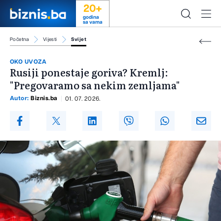
20+
godina
sa vama
Početna
Vijesti
Svijet
OKO UVOZA
Rusiji ponestaje goriva? Kremlj:
"Pregovaramo sa nekim zemljama"
Autor:
Biznis.ba
01. 07. 2026.