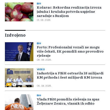
BIH
Košarac: Rekordna realizacija izvoza
jabuka i krušaka potvrda uspješne
saradnje s Rusijom
01. 08. 2026.
Izdvojeno
BIH
Forto: Profesionalni vozači ne mogu
više čekati, EK ponudili smo provodivo
rješenje
06. 08. 2026.
VIDEO
Industrija u FBiH ostvarila 18 milijardi
KM prihoda i šest milijardi KM izvoza
06. 08. 2026.
BIH
Vlada FBiH ponudila rješenja za spas
Željezare Zenica, vlasnik ih odbio