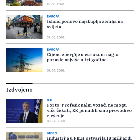
18. 06. 2026.
EVROPA
Island ponovo najskuplja zemlja na
svijetu
31. 05. 2026.
EVROPA
Cijene energije u eurozoni naglo
porasle najviše u tri godine
01. 04. 2026.
Izdvojeno
BIH
Forto: Profesionalni vozači ne mogu
više čekati, EK ponudili smo provodivo
rješenje
06. 08. 2026.
VIDEO
Industrija u FBiH ostvarila 18 milijardi