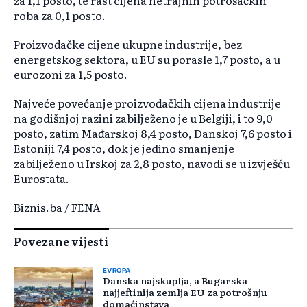
za 1,1 posto, te rast cijena netrajnih potrošačkih
roba za 0,1 posto.
Proizvođačke cijene ukupne industrije, bez
energetskog sektora, u EU su porasle 1,7 posto, a u
eurozoni za 1,5 posto.
Najveće povećanje proizvođačkih cijena industrije
na godišnjoj razini zabilježeno je u Belgiji, i to 9,0
posto, zatim Mađarskoj 8,4 posto, Danskoj 7,6 posto i
Estoniji 7,4 posto, dok je jedino smanjenje
zabilježeno u Irskoj za 2,8 posto, navodi se u izvješću
Eurostata.
Biznis.ba / FENA
Povezane vijesti
EVROPA
Danska najskuplja, a Bugarska
najjeftinija zemlja EU za potrošnju
domaćinstava