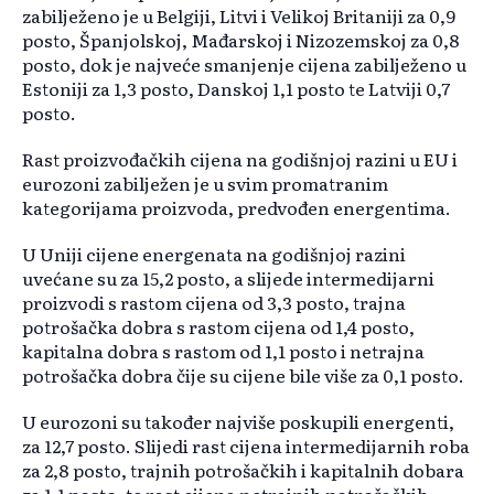
zabilježeno je u Belgiji, Litvi i Velikoj Britaniji za 0,9
posto, Španjolskoj, Mađarskoj i Nizozemskoj za 0,8
posto, dok je najveće smanjenje cijena zabilježeno u
Estoniji za 1,3 posto, Danskoj 1,1 posto te Latviji 0,7
posto.
Rast proizvođačkih cijena na godišnjoj razini u EU i
eurozoni zabilježen je u svim promatranim
kategorijama proizvoda, predvođen energentima.
U Uniji cijene energenata na godišnjoj razini
uvećane su za 15,2 posto, a slijede intermedijarni
proizvodi s rastom cijena od 3,3 posto, trajna
potrošačka dobra s rastom cijena od 1,4 posto,
kapitalna dobra s rastom od 1,1 posto i netrajna
potrošačka dobra čije su cijene bile više za 0,1 posto.
U eurozoni su također najviše poskupili energenti,
za 12,7 posto. Slijedi rast cijena intermedijarnih roba
za 2,8 posto, trajnih potrošačkih i kapitalnih dobara