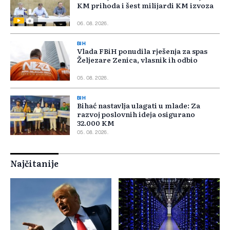
KM prihoda i šest milijardi KM izvoza
06. 08. 2026.
BIH
Vlada FBiH ponudila rješenja za spas
Željezare Zenica, vlasnik ih odbio
05. 08. 2026.
BIH
Bihać nastavlja ulagati u mlade: Za
razvoj poslovnih ideja osigurano
32.000 KM
05. 08. 2026.
Najčitanije