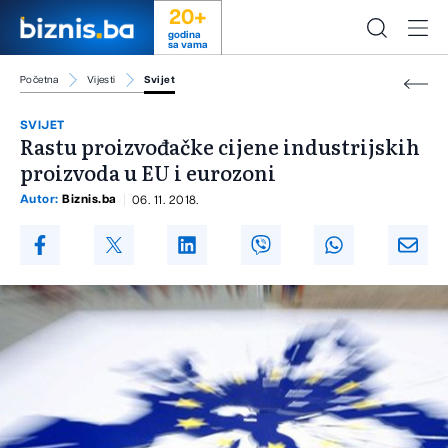
20+
godina
sa vama
Početna
Vijesti
Svijet
SVIJET
Rastu proizvođačke cijene industrijskih
proizvoda u EU i eurozoni
Autor:
Biznis.ba
06. 11. 2018.