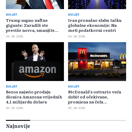
SVIJET
SVIJET
Trump napao naftne
Iran pronašao slabu tačku
gigante: Zaradili ste
globalne ekonomije: Na
previše novca, smanjite
meti podatkovni centri
cijene
04. 08. 2026.
04. 08. 2026.
SVIJET
SVIJET
Bezos najavio prodaju
McDonald's ostvario veću
dionica Amazona vrijednih
dobit od očekivane,
4,1 milijardu dolara
promjena na čelu
poslovanja u SAD-u
05. 08. 2026.
05. 08. 2026.
Najnovije