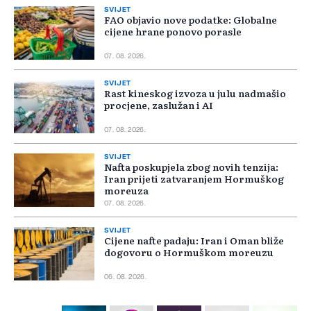
SVIJET
FAO objavio nove podatke: Globalne
cijene hrane ponovo porasle
07. 08. 2026.
SVIJET
Rast kineskog izvoza u julu nadmašio
procjene, zaslužan i AI
07. 08. 2026.
SVIJET
Nafta poskupjela zbog novih tenzija:
Iran prijeti zatvaranjem Hormuškog
moreuza
07. 08. 2026.
SVIJET
Cijene nafte padaju: Iran i Oman bliže
dogovoru o Hormuškom moreuzu
06. 08. 2026.