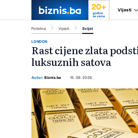
20+
Vijesti
godina
sa vama
Početna
Vijesti
Svijet
LONDON
Rast cijene zlata pods
luksuznih satova
Autor:
Biznis.ba
15. 06. 2026.