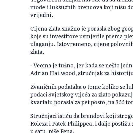
modeli luksuznih brendova koji nisu dov
vrijedni.
Cijena zlata snažno je porasla zbog geop
koje su investitore usmjerile prema p
ulaganju. Istovremeno, cijene polovnih 
zlata.
- Veoma je tužno, jer kada se nešto jedn
Adrian Hailwood, stručnjak za historiju
Zvaničnih podataka o tome koliko se lu
podaci Svjetskog vijeća za zlato pokazuj
kvartalu porasla za pet posto, na 366 to
Stručnjaci ističu da brendovi koji stro
Rolexa i Patek Philippea, i dalje postižu
u satu, piše Fena.