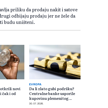
avlja priliku da prodaju nakit i satove
drugi odbijaju prodaju jer ne žele da
ti budu uništeni.
EVROPA
otkrili novi
Da li zlato gubi podršku?
i čak i od
Centralne banke usporile
kupovinu plemenitog
metala
30. 07. 2026.