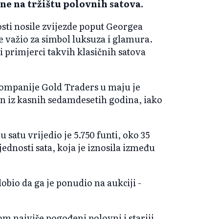
jene na tržištu polovnih satova.
osti nosile zvijezde poput Georgea
 važio za simbol luksuza i glamura.
i primjerci takvih klasičnih satova
kompanije Gold Traders u maju je
n iz kasnih sedamdesetih godina, iako
 satu vrijedio je 5.750 funti, oko 35
jednosti sata, koja je iznosila između
 dobio da ga je ponudio na aukciji -
om najviše pogođeni polovni i stariji