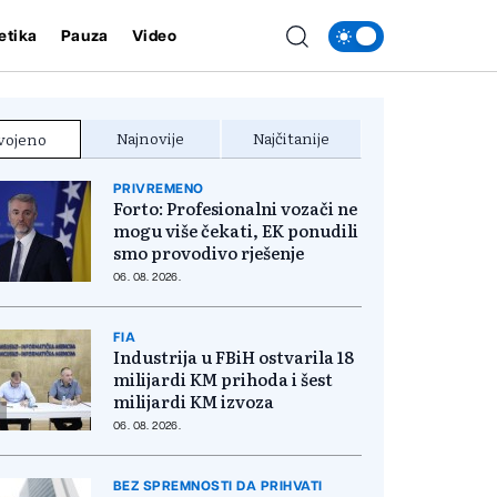
etika
Pauza
Video
Najnovije
Najčitanije
vojeno
PRIVREMENO
Forto: Profesionalni vozači ne
mogu više čekati, EK ponudili
smo provodivo rješenje
06. 08. 2026.
FIA
Industrija u FBiH ostvarila 18
milijardi KM prihoda i šest
milijardi KM izvoza
06. 08. 2026.
BEZ SPREMNOSTI DA PRIHVATI