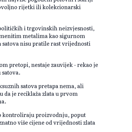
oljno rijetki ili kolekcionarski
olitičkih i trgovinskih neizvjesnosti,
lemenitim metalima kao sigurnom
satova nisu pratile rast vrijednosti
om pretopi, nestaje zauvijek - rekao je
 satova.
ksuznih satova pretapa nema, ali
u da je reciklaža zlata u prvom
na.
go kontroliraju proizvodnju, poput
 znatno više cijene od vrijednosti zlata