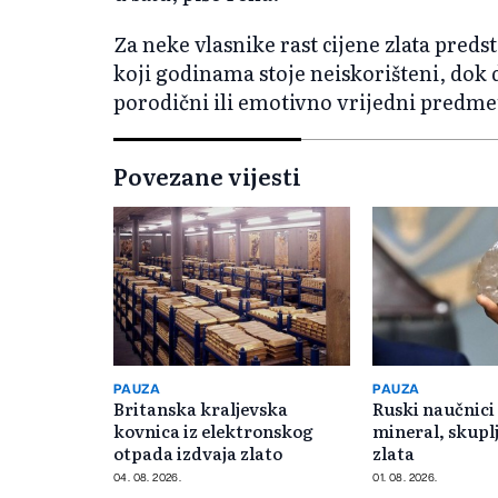
Za neke vlasnike rast cijene zlata predst
koji godinama stoje neiskorišteni, dok 
porodični ili emotivno vrijedni predme
Povezane vijesti
PAUZA
PAUZA
Britanska kraljevska
Ruski naučnici 
kovnica iz elektronskog
mineral, skuplj
otpada izdvaja zlato
zlata
04. 08. 2026.
01. 08. 2026.