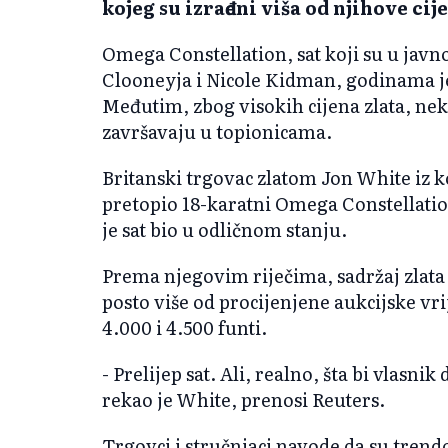
kojeg su izrađeni viša od njihove ci
Omega Constellation, sat koji su u javn
Clooneyja i Nicole Kidman, godinama je
Međutim, zbog visokih cijena zlata, nek
završavaju u topionicama.
Britanski trgovac zlatom Jon White iz 
pretopio 18-karatni Omega Constellatio
je sat bio u odličnom stanju.
Prema njegovim riječima, sadržaj zlata u
posto više od procijenjene aukcijske vri
4.000 i 4.500 funti.
- Prelijep sat. Ali, realno, šta bi vlasnik
rekao je White, prenosi Reuters.
Trgovci i stručnjaci navode da su trend