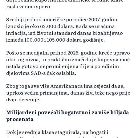
rasla veoma sporo.
Srednji prihod američke porodice 2007. godine
iznosio je oko 63.000 dolara. Kada se uračuna
inflacija, isti životni standard danas bi zahtijevao
između 100.000 i 105.000 dolara godišnje.
Pošto se medijalni prihod 2026. godine kreće upravo
oko tog nivoa, to praktično znači da je kupovna moć
ostala gotovo nepromijenjena ili je u pojedinim
djelovima SAD-a čak oslabila.
Zbog toga sve više Amerikanaca ima osjećaj da se,
uprkos većim primanjima, danas živi teže nego prije
dvije decenije.
Milijarderi povećali bogatstvo i za više hiljada
procenata
Dok je srednja klasa stagnirala, najbogatiji