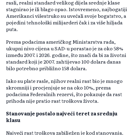
rasli, realni standard velikog dijela srednje klase
stagnirao je ili blago opao. Istovremeno, najbogatiji
Amerikanci višestruko su uvećali svoje bogatstvo, a
pojedini tehnološki milijarderi čak i za više hiljada
puta.
Prema podacima američkog Ministarstva rada,
ukupni nivo cijena u SAD-u porastao je za oko 58%
između 2007. i 2026. godine, što znači da bi za životni
standard koji je 2007. zahtijevao 100 dolara danas
bilo potrebno približno 158 dolara.
Iako su plate rasle, njihov realni rast bio je mnogo
skromniji i procjenjuje se na oko 10%, prema
podacima Federalnih rezervi, što pokazuje da rast
prihoda nije pratio rast troškova života.
Stanovanje postalo najveći teret za srednju
klasu
Najveći rast troškova zabilježen je kod stanovanja.