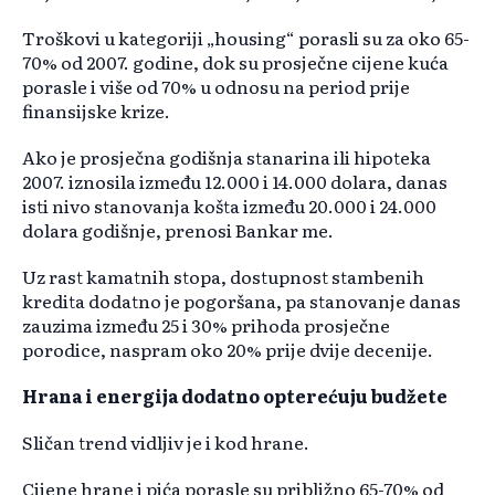
Troškovi u kategoriji „housing“ porasli su za oko 65-
70% od 2007. godine, dok su prosječne cijene kuća
porasle i više od 70% u odnosu na period prije
finansijske krize.
Ako je prosječna godišnja stanarina ili hipoteka
2007. iznosila između 12.000 i 14.000 dolara, danas
isti nivo stanovanja košta između 20.000 i 24.000
dolara godišnje, prenosi Bankar me.
Uz rast kamatnih stopa, dostupnost stambenih
kredita dodatno je pogoršana, pa stanovanje danas
zauzima između 25 i 30% prihoda prosječne
porodice, naspram oko 20% prije dvije decenije.
Hrana i energija dodatno opterećuju budžete
Sličan trend vidljiv je i kod hrane.
Cijene hrane i pića porasle su približno 65-70% od