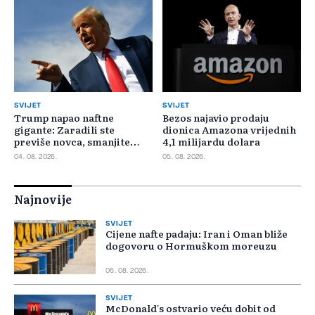
SVIJET
SVIJET
Trump napao naftne
Bezos najavio prodaju
gigante: Zaradili ste
dionica Amazona vrijednih
previše novca, smanjite
4,1 milijardu dolara
cijene
04. 08. 2026.
05. 08. 2026.
Najnovije
SVIJET
Cijene nafte padaju: Iran i Oman bliže
dogovoru o Hormuškom moreuzu
06. 08. 2026.
SVIJET
McDonald's ostvario veću dobit od