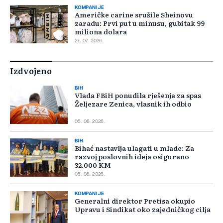
KOMPANIJE
Američke carine srušile Sheinovu
zaradu: Prvi put u minusu, gubitak 99
miliona dolara
27. 07. 2026.
Izdvojeno
BIH
Vlada FBiH ponudila rješenja za spas
Željezare Zenica, vlasnik ih odbio
05. 08. 2026.
BIH
Bihać nastavlja ulagati u mlade: Za
razvoj poslovnih ideja osigurano
32.000 KM
05. 08. 2026.
KOMPANIJE
Generalni direktor Pretisa okupio
Upravu i Sindikat oko zajedničkog cilja