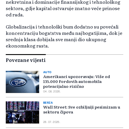
nekretnina i dominacije finansijskog i tehnološkog
sektora, gdje kapital ostvaruje znatno veće prinose
od rada.
Globalizacija i tehnološki bum dodatno su povećali
koncentraciju bogatstva među najbogatijima, dok je
srednja klasa dobijala sve manji dio ukupnog
ekonomskog rasta.
Povezane vijesti
AUTO
Amerikanci upozoravaju: Više od
135.000 Fordovih automobila
potencijalno rizično
04. 08. 2026.
BERZA
Wall Street: Sve ozbiljniji pesimizam u
sektoru čipova
28. 07. 2026.