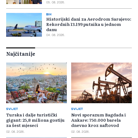
05. 08. 2026.
BIH
Historijski dani za Aerodrom Sarajevo:
Rekordnih 13.199 putnika u jednom
danu
04. 08. 2026.
Najčitanije
SVIJET
SVIJET
Turska i dalje turistički
Novi sporazum Bagdada i
gigant: 25,8 miliona gostiju
Ankare: 750.000 barela
za šest mjeseci
dnevno kroz naftovod
02. 08. 2026.
02. 08. 2026.