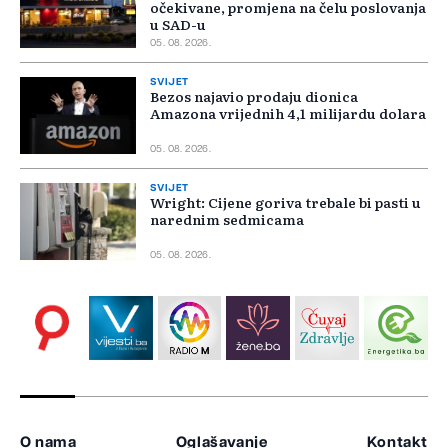
očekivane, promjena na čelu poslovanja
u SAD-u
05. 08. 2026.
SVIJET
Bezos najavio prodaju dionica
Amazona vrijednih 4,1 milijardu dolara
05. 08. 2026.
SVIJET
Wright: Cijene goriva trebale bi pasti u
narednim sedmicama
05. 08. 2026.
O nama
Oglašavanje
Kontakt