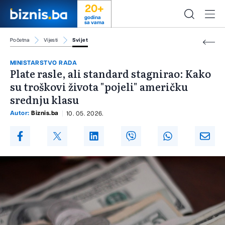
20+
godina
sa vama
Početna
Vijesti
Svijet
MINISTARSTVO RADA
Plate rasle, ali standard stagnirao: Kako
su troškovi života "pojeli" američku
srednju klasu
Autor:
Biznis.ba
10. 05. 2026.