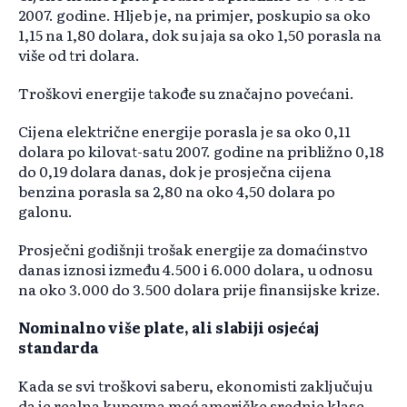
2007. godine. Hljeb je, na primjer, poskupio sa oko
1,15 na 1,80 dolara, dok su jaja sa oko 1,50 porasla na
više od tri dolara.
Troškovi energije takođe su značajno povećani.
Cijena električne energije porasla je sa oko 0,11
dolara po kilovat-satu 2007. godine na približno 0,18
do 0,19 dolara danas, dok je prosječna cijena
benzina porasla sa 2,80 na oko 4,50 dolara po
galonu.
Prosječni godišnji trošak energije za domaćinstvo
danas iznosi između 4.500 i 6.000 dolara, u odnosu
na oko 3.000 do 3.500 dolara prije finansijske krize.
Nominalno više plate, ali slabiji osjećaj
standarda
Kada se svi troškovi saberu, ekonomisti zaključuju
da je realna kupovna moć američke srednje klase