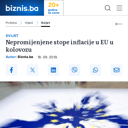
20+
godina
sa vama
Početna
Vijesti
Svijet
SVIJET
Nepromijenjene stope inflacije u EU u
kolovozu
Autor:
Biznis.ba
18. 09. 2019.