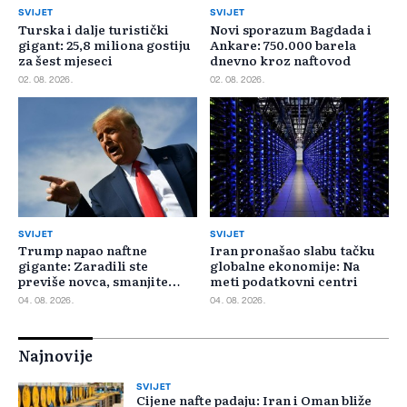
SVIJET
SVIJET
Turska i dalje turistički
Novi sporazum Bagdada i
gigant: 25,8 miliona gostiju
Ankare: 750.000 barela
za šest mjeseci
dnevno kroz naftovod
02. 08. 2026.
02. 08. 2026.
SVIJET
SVIJET
Trump napao naftne
Iran pronašao slabu tačku
gigante: Zaradili ste
globalne ekonomije: Na
previše novca, smanjite
meti podatkovni centri
cijene
04. 08. 2026.
04. 08. 2026.
Najnovije
SVIJET
Cijene nafte padaju: Iran i Oman bliže