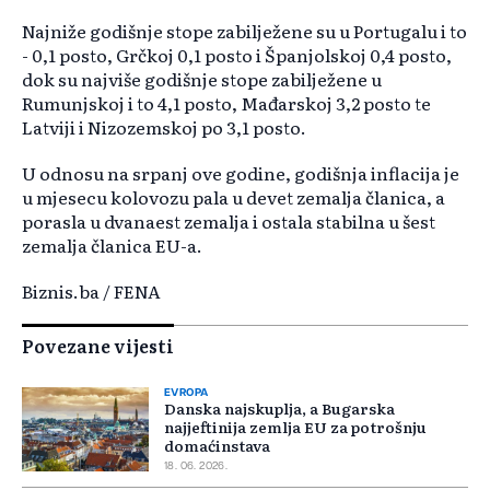
Najniže godišnje stope zabilježene su u Portugalu i to
- 0,1 posto, Grčkoj 0,1 posto i Španjolskoj 0,4 posto,
dok su najviše godišnje stope zabilježene u
Rumunjskoj i to 4,1 posto, Mađarskoj 3,2 posto te
Latviji i Nizozemskoj po 3,1 posto.
U odnosu na srpanj ove godine, godišnja inflacija je
u mjesecu kolovozu pala u devet zemalja članica, a
porasla u dvanaest zemalja i ostala stabilna u šest
zemalja članica EU-a.
Biznis.ba / FENA
Povezane vijesti
EVROPA
Danska najskuplja, a Bugarska
najjeftinija zemlja EU za potrošnju
domaćinstava
18. 06. 2026.