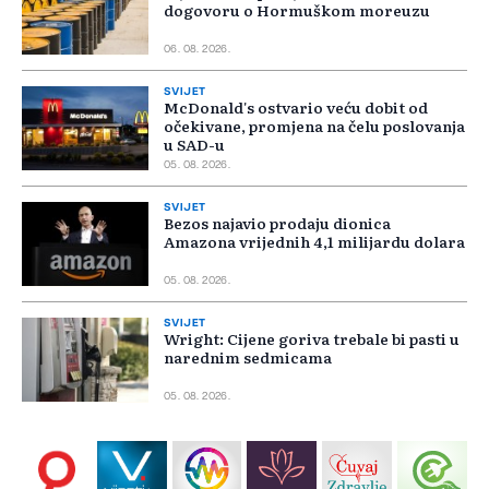
dogovoru o Hormuškom moreuzu
06. 08. 2026.
SVIJET
McDonald's ostvario veću dobit od
očekivane, promjena na čelu poslovanja
u SAD-u
05. 08. 2026.
SVIJET
Bezos najavio prodaju dionica
Amazona vrijednih 4,1 milijardu dolara
05. 08. 2026.
SVIJET
Wright: Cijene goriva trebale bi pasti u
narednim sedmicama
05. 08. 2026.