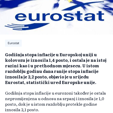
Eurostat
Godišnja stopa inflacije u Europskoj uniji u
kolovozu je iznosila 1,4 posto, i ostala je na istoj
razini kao i u prethodnom mjesecu. U istom
razdoblju godinu dana ranije stopa inflacije
iznosila je 2,2 posto, objavio je u srijedu
Eurostat, statistički ured Europske unije.
Godišnja stopa inflacije u eurozoni također je ostala
nepromijenjena u odnosu na srpanj i iznosila je 1,0
posto, dok je u istom razdoblju protekle godine
iznosila 2,1 posto.