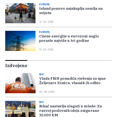
EVROPA
Island ponovo najskuplja zemlja na
svijetu
31. 05. 2026.
EVROPA
Cijene energije u eurozoni naglo
porasle najviše u tri godine
01. 04. 2026.
Izdvojeno
BIH
Vlada FBiH ponudila rješenja za spas
Željezare Zenica, vlasnik ih odbio
05. 08. 2026.
BIH
Bihać nastavlja ulagati u mlade: Za
razvoj poslovnih ideja osigurano
32.000 KM