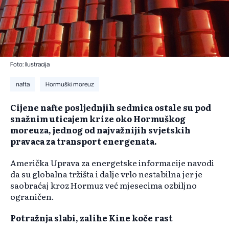
Foto: Ilustracija
nafta
Hormuški moreuz
​Cijene nafte posljednjih sedmica ostale su pod
snažnim uticajem krize oko Hormuškog
moreuza, jednog od najvažnijih svjetskih
pravaca za transport energenata.
Američka Uprava za energetske informacije navodi
da su globalna tržišta i dalje vrlo nestabilna jer je
saobraćaj kroz Hormuz već mjesecima ozbiljno
ograničen.
Potražnja slabi, zalihe Kine koče rast