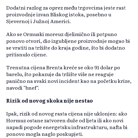
Dodatni razlog za oprez među trgovcima jeste rast
proizvodnje izvan Bliskog istoka, posebno u
Sjevernoj i Južnoj Americi.
Ako se Ormuski moreuz djelimično ili potpuno
ponovo otvori, dio izgubljene proizvodnje mogao bi
se vratiti na tržište do kraja godine, što bi dodatno
pritisnulo cijene.
Trenutna cijena Brenta kreće se oko 91 dolar po
barelu, što pokazuje da tržište više ne reaguje
panično na svaki novi incident kao na početku krize,
navodi "bnef".
Rizik od novog skoka nije nestao
Ipak, rizik od novog rasta cijena nije uklonjen: ako
Hormuz ostane zatvoren duže od ljeta ili ako novi
napadi pogode energetsku infrastrukturu, nafta bi
ponovo mogla naglo poskupjeti.