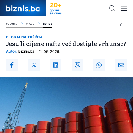
20+
godina
sa vama
Početna
Vijesti
Svijet
GLOBALNA TRŽIŠTA
Jesu li cijene nafte već dostigle vrhunac?
Autor:
Biznis.ba
11. 06. 2026.