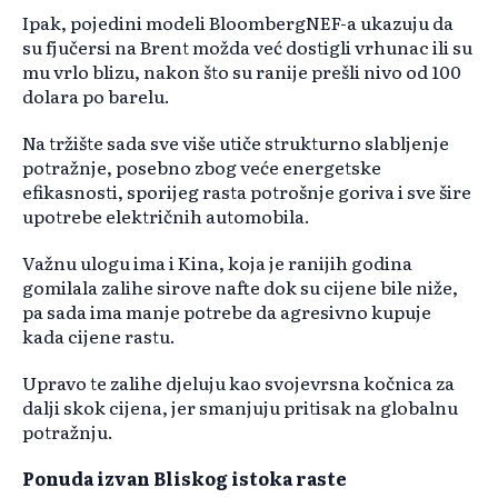
Ipak, pojedini modeli BloombergNEF-a ukazuju da
su fjučersi na Brent možda već dostigli vrhunac ili su
mu vrlo blizu, nakon što su ranije prešli nivo od 100
dolara po barelu.
Na tržište sada sve više utiče strukturno slabljenje
potražnje, posebno zbog veće energetske
efikasnosti, sporijeg rasta potrošnje goriva i sve šire
upotrebe električnih automobila.
Važnu ulogu ima i Kina, koja je ranijih godina
gomilala zalihe sirove nafte dok su cijene bile niže,
pa sada ima manje potrebe da agresivno kupuje
kada cijene rastu.
Upravo te zalihe djeluju kao svojevrsna kočnica za
dalji skok cijena, jer smanjuju pritisak na globalnu
potražnju.
Ponuda izvan Bliskog istoka raste