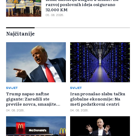
razvoj poslovnih ideja osigurano
32.000 KM
05. 08. 2026.
Najčitanije
SVIJET
SVIJET
Trump napao naftne
Iran pronašao slabu tačku
gigante: Zaradili ste
globalne ekonomije: Na
previše novca, smanjite
meti podatkovni centri
cijene
04. 08. 2026.
04. 08. 2026.