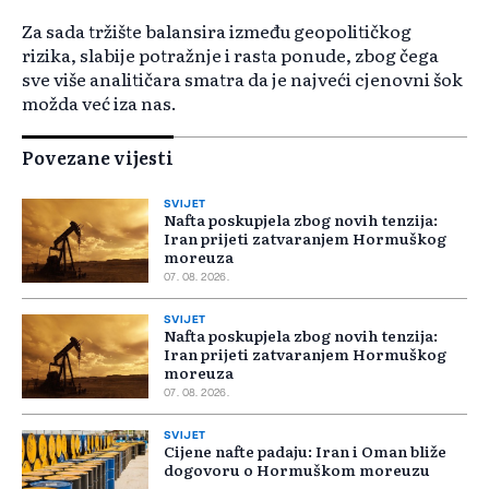
Za sada tržište balansira između geopolitičkog
rizika, slabije potražnje i rasta ponude, zbog čega
sve više analitičara smatra da je najveći cjenovni šok
možda već iza nas.
Povezane vijesti
SVIJET
Nafta poskupjela zbog novih tenzija:
Iran prijeti zatvaranjem Hormuškog
moreuza
07. 08. 2026.
SVIJET
Nafta poskupjela zbog novih tenzija:
Iran prijeti zatvaranjem Hormuškog
moreuza
07. 08. 2026.
SVIJET
Cijene nafte padaju: Iran i Oman bliže
dogovoru o Hormuškom moreuzu