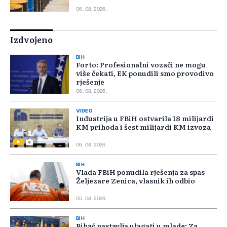
06. 08. 2026.
Izdvojeno
BIH
Forto: Profesionalni vozači ne mogu
više čekati, EK ponudili smo provodivo
rješenje
06. 08. 2026.
VIDEO
Industrija u FBiH ostvarila 18 milijardi
KM prihoda i šest milijardi KM izvoza
06. 08. 2026.
BIH
Vlada FBiH ponudila rješenja za spas
Željezare Zenica, vlasnik ih odbio
05. 08. 2026.
BIH
Bihać nastavlja ulagati u mlade: Za