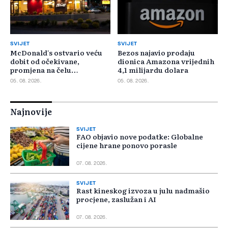
SVIJET
SVIJET
McDonald's ostvario veću
Bezos najavio prodaju
dobit od očekivane,
dionica Amazona vrijednih
promjena na čelu
4,1 milijardu dolara
poslovanja u SAD-u
05. 08. 2026.
05. 08. 2026.
Najnovije
SVIJET
FAO objavio nove podatke: Globalne
cijene hrane ponovo porasle
07. 08. 2026.
SVIJET
Rast kineskog izvoza u julu nadmašio
procjene, zaslužan i AI
07. 08. 2026.