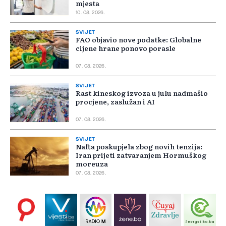
mjesta
10. 08. 2026.
SVIJET
FAO objavio nove podatke: Globalne
cijene hrane ponovo porasle
07. 08. 2026.
SVIJET
Rast kineskog izvoza u julu nadmašio
procjene, zaslužan i AI
07. 08. 2026.
SVIJET
Nafta poskupjela zbog novih tenzija:
Iran prijeti zatvaranjem Hormuškog
moreuza
07. 08. 2026.