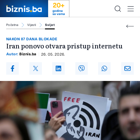
20+
godina
sa vama
Početna
Vijesti
Svijet
NAKON 87 DANA BLOKADE
Iran ponovo otvara pristup internetu
Autor:
Biznis.ba
26. 05. 2026.