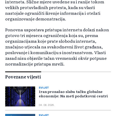
interneta. Slične mjere uvedene su i ranije tokom
velikih protuvladinih protesta, kada su vlasti
nastojale ograničiti širenje informacija i otežati
organizovanje demonstracija.
Ponovna uspostava pristupa internetu dolazi nakon
gotovo tri mjeseca ograničenja koja su, prema
organizacijama koje prate slobodu interneta,
značajno utjecala na svakodnevni život građana,
poslovanje i komunikaciju s inostranstvom. Vlasti
zasad nisu objavile tačan vremenski okvir potpune
normalizacije pristupa mreži.
Povezane vijesti
SVIJET
Iran pronašao slabu tačku globalne
ekonomije: Na meti podatkovni centri
04. 08. 2026.
SVIJET