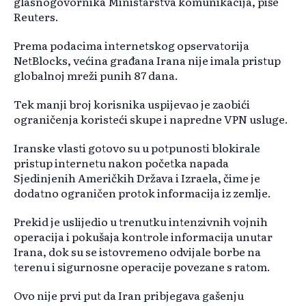
glasnogovornika Ministarstva komunikacija, piše
Reuters.
Prema podacima internetskog opservatorija
NetBlocks, većina građana Irana nije imala pristup
globalnoj mreži punih 87 dana.
Tek manji broj korisnika uspijevao je zaobići
ograničenja koristeći skupe i napredne VPN usluge.
Iranske vlasti gotovo su u potpunosti blokirale
pristup internetu nakon početka napada
Sjedinjenih Američkih Država i Izraela, čime je
dodatno ograničen protok informacija iz zemlje.
Prekid je uslijedio u trenutku intenzivnih vojnih
operacija i pokušaja kontrole informacija unutar
Irana, dok su se istovremeno odvijale borbe na
terenu i sigurnosne operacije povezane s ratom.
Ovo nije prvi put da Iran pribjegava gašenju