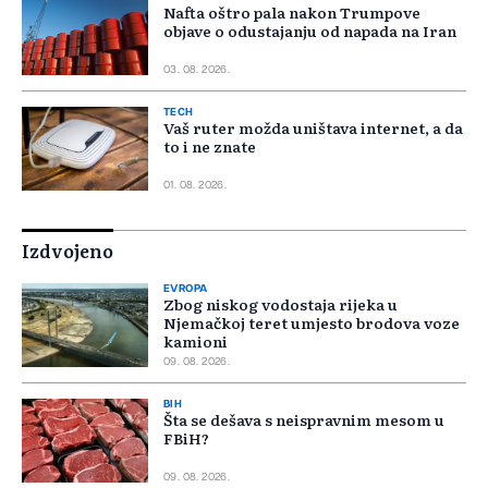
Nafta oštro pala nakon Trumpove
objave o odustajanju od napada na Iran
03. 08. 2026.
TECH
Vaš ruter možda uništava internet, a da
to i ne znate
01. 08. 2026.
Izdvojeno
EVROPA
Zbog niskog vodostaja rijeka u
Njemačkoj teret umjesto brodova voze
kamioni
09. 08. 2026.
BIH
Šta se dešava s neispravnim mesom u
FBiH?
09. 08. 2026.