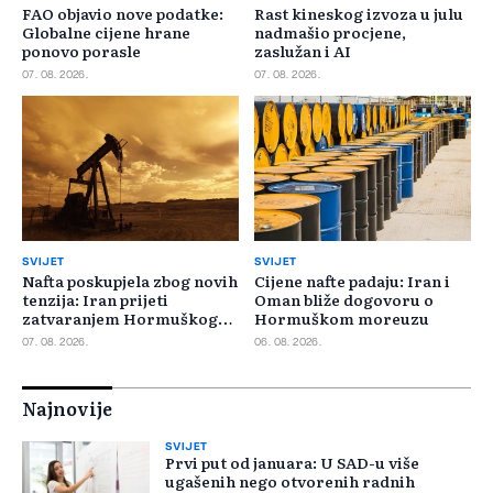
FAO objavio nove podatke:
Rast kineskog izvoza u julu
Globalne cijene hrane
nadmašio procjene,
ponovo porasle
zaslužan i AI
07. 08. 2026.
07. 08. 2026.
SVIJET
SVIJET
Nafta poskupjela zbog novih
Cijene nafte padaju: Iran i
tenzija: Iran prijeti
Oman bliže dogovoru o
zatvaranjem Hormuškog
Hormuškom moreuzu
moreuza
07. 08. 2026.
06. 08. 2026.
Najnovije
SVIJET
Prvi put od januara: U SAD-u više
ugašenih nego otvorenih radnih