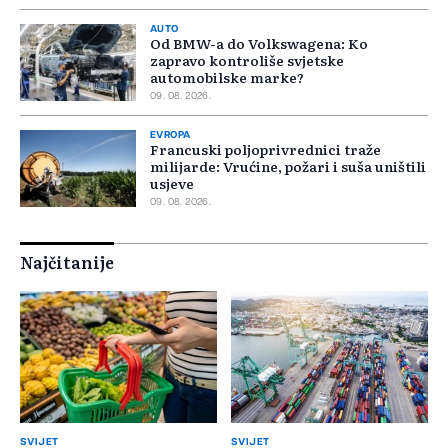
AUTO
Od BMW-a do Volkswagena: Ko
zapravo kontroliše svjetske
automobilske marke?
09. 08. 2026.
EVROPA
Francuski poljoprivrednici traže
milijarde: Vrućine, požari i suša uništili
usjeve
09. 08. 2026.
Najčitanije
SVIJET
SVIJET