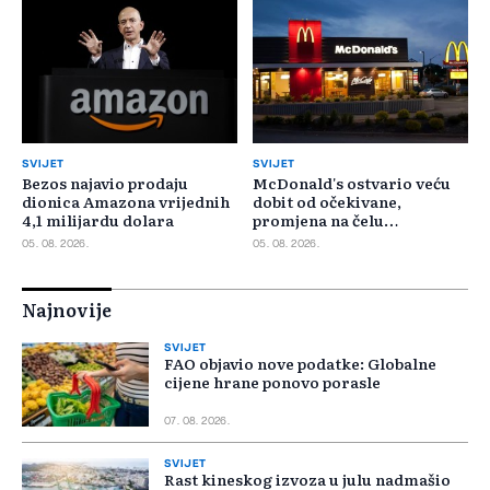
SVIJET
SVIJET
Bezos najavio prodaju
McDonald's ostvario veću
dionica Amazona vrijednih
dobit od očekivane,
4,1 milijardu dolara
promjena na čelu
poslovanja u SAD-u
05. 08. 2026.
05. 08. 2026.
Najnovije
SVIJET
FAO objavio nove podatke: Globalne
cijene hrane ponovo porasle
07. 08. 2026.
SVIJET
Rast kineskog izvoza u julu nadmašio