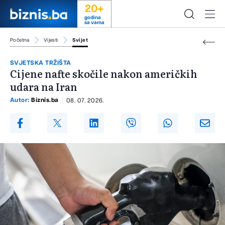
20+
godina
sa vama
Početna
Vijesti
Svijet
SVJETSKA TRŽIŠTA
Cijene nafte skočile nakon američkih
udara na Iran
Autor:
Biznis.ba
08. 07. 2026.