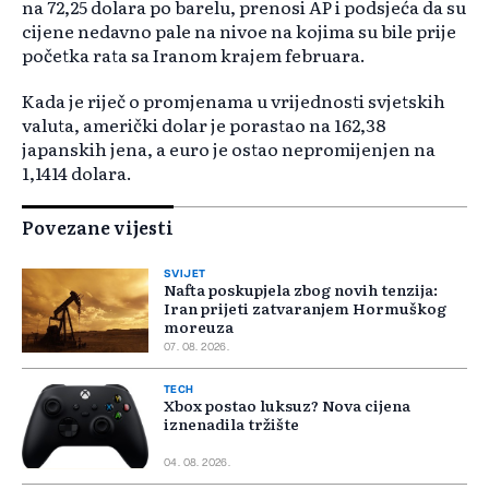
na 72,25 dolara po barelu, prenosi AP i podsjeća da su
cijene nedavno pale na nivoe na kojima su bile prije
početka rata sa Iranom krajem februara.
Kada je riječ o promjenama u vrijednosti svjetskih
valuta, američki dolar je porastao na 162,38
japanskih jena, a euro je ostao nepromijenjen na
1,1414 dolara.
Povezane vijesti
SVIJET
Nafta poskupjela zbog novih tenzija:
Iran prijeti zatvaranjem Hormuškog
moreuza
07. 08. 2026.
TECH
Xbox postao luksuz? Nova cijena
iznenadila tržište
04. 08. 2026.