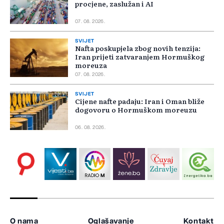
procjene, zaslužan i AI
07. 08. 2026.
SVIJET
Nafta poskupjela zbog novih tenzija:
Iran prijeti zatvaranjem Hormuškog
moreuza
07. 08. 2026.
SVIJET
Cijene nafte padaju: Iran i Oman bliže
dogovoru o Hormuškom moreuzu
06. 08. 2026.
O nama
Oglašavanje
Kontakt