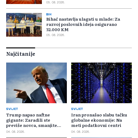
05. 08. 2026.
BIH
Bihać nastavlja ulagati u mlade: Za
razvoj poslovnih ideja osigurano
32.000 KM
05. 08. 2026.
Najčitanije
SVIJET
SVIJET
Trump napao naftne
Iran pronašao slabu tačku
gigante: Zaradili ste
globalne ekonomije: Na
previše novca, smanjite
meti podatkovni centri
cijene
04. 08. 2026.
04. 08. 2026.