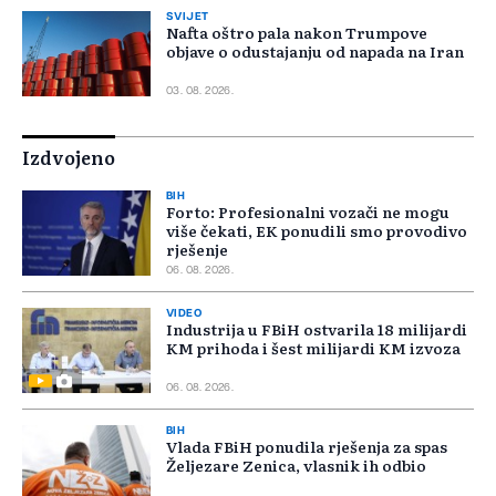
SVIJET
Nafta oštro pala nakon Trumpove
objave o odustajanju od napada na Iran
03. 08. 2026.
Izdvojeno
BIH
Forto: Profesionalni vozači ne mogu
više čekati, EK ponudili smo provodivo
rješenje
06. 08. 2026.
VIDEO
Industrija u FBiH ostvarila 18 milijardi
KM prihoda i šest milijardi KM izvoza
06. 08. 2026.
BIH
Vlada FBiH ponudila rješenja za spas
Željezare Zenica, vlasnik ih odbio