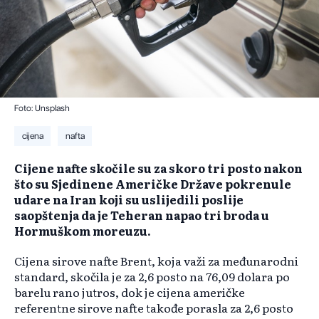
Foto: Unsplash
cijena
nafta
Cijene nafte skočile su za skoro tri posto nakon
što su Sjedinene Američke Države pokrenule
udare na Iran koji su uslijedili poslije
saopštenja da je Teheran napao tri broda u
Hormuškom moreuzu.
Cijena sirove nafte Brent, koja važi za međunarodni
standard, skočila je za 2,6 posto na 76,09 dolara po
barelu rano jutros, dok je cijena američke
referentne sirove nafte takođe porasla za 2,6 posto