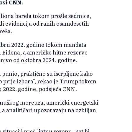
osi CNN.
miliona barela tokom prošle sedmice,
odi evidencija od ranih osamdesetih
reža.
embru 2022. godine tokom mandata
 Bidena, a američke hitne rezerve
i nivo od oktobra 2024. godine.
 punio, praktično su iscrpljene kako
o prije izbora", rekao je Trump tokom
 2022. godine, podsjeća CNN.
uškog moreuza, američki energetski
 a analitičari upozoravaju na ozbiljan
situaciji pred ljetnu sezonu. Rat bi