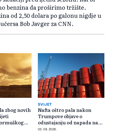
o benzina da proširimo tržište.
ina od 2,50 dolara po galonu nigdje u
fjučersa Bob Javger za CNN.
SVIJET
la zbog novih
Nafta oštro pala nakon
ijeti
Trumpove objave o
Hormuškog
odustajanju od napada na
Iran
03. 08. 2026.