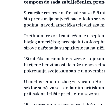
tempom do sada zabilježenim, pren
Strateške rezerve nafte pale su za 8,6 
što predstavlja najveći pad otkako se v
godina, navodi američka televizijska m
Prethodni rekord zabilježen je u sept
bivšeg američkog predsjednika Josepha
sirove nafte sada su spuštene na najniž
"Strateške nacionalne rezerve, koje sam
bi cijene benzina ostale niže neposredn
pokretanja svoje kampanje u novembru
U međuvremenu, zbog zatvaranja Horm
sektor suočava se s dodatnim pritiskom,
pritisak na tržište pred ljetnu sezonu.
"Brzo praznimo rezervoare. U lošoj smo 