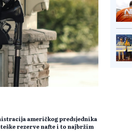
istracija američkog predsjednika
eške rezerve nafte i to najbržim