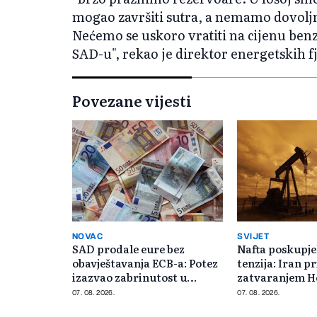
mogao završiti sutra, a nemamo dovoljn
Nećemo se uskoro vratiti na cijenu benz
SAD-u", rekao je direktor energetskih 
Povezane vijesti
NOVAC
SVIJET
SAD prodale eure bez
Nafta poskupje
obavještavanja ECB-a: Potez
tenzija: Iran pr
izazvao zabrinutost u
zatvaranjem 
Evropi
moreuza
07. 08. 2026.
07. 08. 2026.