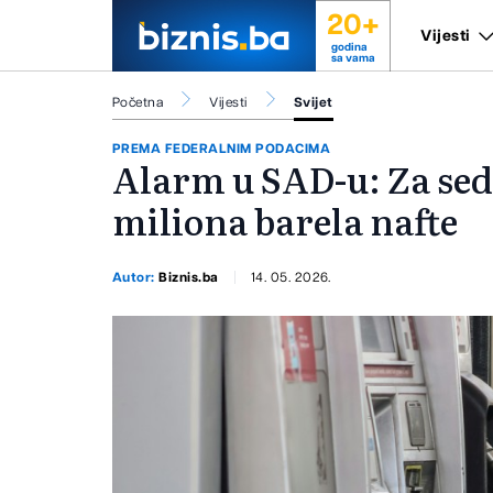
20+
Vijesti
godina
sa vama
Početna
Vijesti
Svijet
PREMA FEDERALNIM PODACIMA
Alarm u SAD-u: Za sed
miliona barela nafte
Autor:
Biznis.ba
14. 05. 2026.