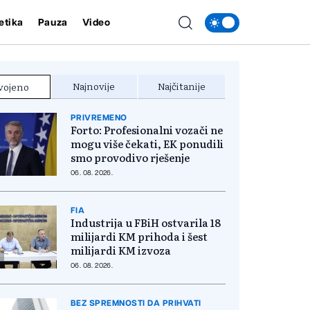
etika
Pauza
Video
Najnovije
Najčitanije
vojeno
PRIVREMENO
Forto: Profesionalni vozači ne
mogu više čekati, EK ponudili
smo provodivo rješenje
06. 08. 2026.
FIA
Industrija u FBiH ostvarila 18
milijardi KM prihoda i šest
milijardi KM izvoza
06. 08. 2026.
BEZ SPREMNOSTI DA PRIHVATI