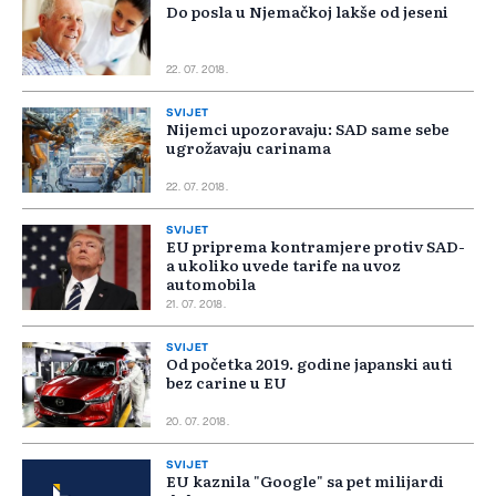
Do posla u Njemačkoj lakše od jeseni
22. 07. 2018.
SVIJET
Nijemci upozoravaju: SAD same sebe
ugrožavaju carinama
22. 07. 2018.
SVIJET
EU priprema kontramjere protiv SAD-
a ukoliko uvede tarife na uvoz
automobila
21. 07. 2018.
SVIJET
Od početka 2019. godine japanski auti
bez carine u EU
20. 07. 2018.
SVIJET
EU kaznila "Google" sa pet milijardi