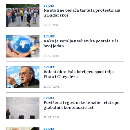
SVIJET
Na stotine berača tartufa protestiraju
u Bugarskoj
24. 07. 2018.
SVIJET
Kako je zemlja useljenika postala sila
broj jedan
24. 07. 2018.
SVIJET
Bolest okončala karijeru spasitelja
Fiata i Chryslera
23. 07. 2018.
SVIJET
Povišene trgovinske tenzije - rizik po
globalni ekonomski rast
22. 07. 2018.
SVIJET