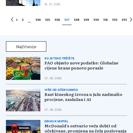
18. 07. 2018.
1
2
324
325
326
327
328
329
330
331
332
333
...
Najčitanije
SVJETSKO TRŽIŠTE
FAO objavio nove podatke: Globalne
cijene hrane ponovo porasle
07. 08. 2026.
VIŠE OD OČEKIVANOG
Rast kineskog izvoza u julu nadmašio
procjene, zaslužan i AI
07. 08. 2026.
DRUGI KVARTAL
McDonald's ostvario veću dobit od
očekivane, promjena na čelu poslovanja