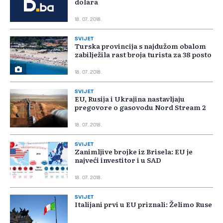
dolara
18. 07. 2018.
SVIJET
Turska provincija s najdužom obalom
zabilježila rast broja turista za 38 posto
18. 07. 2018.
SVIJET
EU, Rusija i Ukrajina nastavljaju
pregovore o gasovodu Nord Stream 2
18. 07. 2018.
SVIJET
Zanimljive brojke iz Brisela: EU je
najveći investitor i u SAD
18. 07. 2018.
SVIJET
Italijani prvi u EU priznali: Želimo Ruse