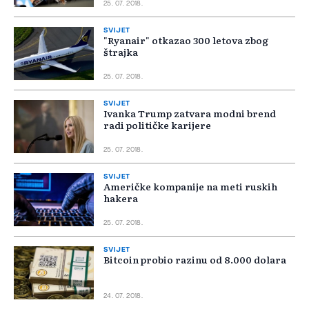
25. 07. 2018.
SVIJET
"Ryanair" otkazao 300 letova zbog
štrajka
25. 07. 2018.
SVIJET
Ivanka Trump zatvara modni brend
radi političke karijere
25. 07. 2018.
SVIJET
Američke kompanije na meti ruskih
hakera
25. 07. 2018.
SVIJET
Bitcoin probio razinu od 8.000 dolara
24. 07. 2018.