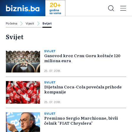
20+
godina
sa vama
Početna
Vijesti
Svijet
Svijet
SVIJET
Gasovod kroz Crnu Goru koštaće 120
miliona eura
25. 07. 2018.
SVIJET
Dijetalna Coca-Cola povećala prihode
kompanije
25. 07. 2018.
SVIJET
Preminuo Sergio Marchionne, bivši
čelnik "FIAT Chryslera"