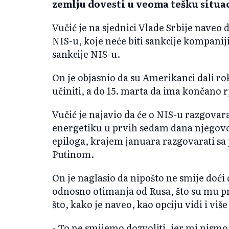
zemlju dovesti u veoma tešku situac
Vučić je na sjednici Vlade Srbije naveo
NIS-u, koje neće biti sankcije kompanij
sankcije NIS-u.
On je objasnio da su Amerikanci dali rok 
učiniti, a do 15. marta da ima končano 
Vučić je najavio da će o NIS-u razgova
energetiku u prvih sedam dana njegovo
epiloga, krajem januara razgovarati s
Putinom.
On je naglasio da nipošto ne smije doći
odnosno otimanja od Rusa, što su mu pre
što, kako je naveo, kao opciju vidi i više
- To ne smijemo dozvoliti, jer mi nismo 