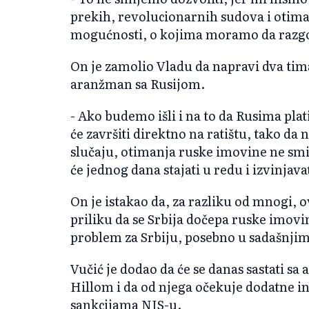
prekih, revolucionarnih sudova i otima
mogućnosti, o kojima moramo da razgo
On je zamolio Vladu da napravi dva tima
aranžman sa Rusijom.
- Ako budemo išli i na to da Rusima pla
će završiti direktno na ratištu, tako d
slučaju, otimanja ruske imovine ne smij
će jednog dana stajati u redu i izvinjavat
On je istakao da, za razliku od mnogi, 
priliku da se Srbija dočepa ruske imo
problem za Srbiju, posebno u sadašnji
Vučić je dodao da će se danas sastati
Hillom i da od njega očekuje dodatne inf
sankcijama NIS-u.