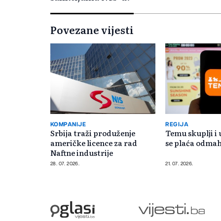
Povezane vijesti
KOMPANIJE
REGIJA
Srbija traži produženje
Temu skuplji i 
američke licence za rad
se plaća odmah
Naftne industrije
28. 07. 2026.
21. 07. 2026.