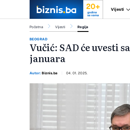
20+
Vijesti
godina
sa vama
Početna
Vijesti
Regija
BEOGRAD
Vučić: SAD će uvesti sa
januara
Autor:
Biznis.ba
04. 01. 2025.