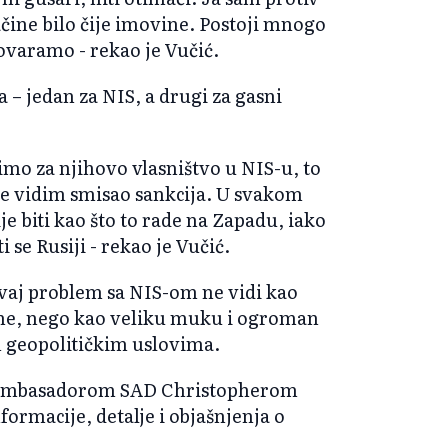
čine bilo čije imovine. Postoji mnogo
varamo - rekao je Vučić.
 – jedan za NIS, a drugi za gasni
timo za njihovo vlasništvo u NIS-u, to
a ne vidim smisao sankcija. U svakom
e biti kao što to rade na Zapadu, iako
i se Rusiji - rekao je Vučić.
ovaj problem sa NIS-om ne vidi kao
vine, nego kao veliku muku i ogroman
m geopolitičkim uslovima.
 sa ambasadorom SAD Christopherom
ormacije, detalje i objašnjenja o