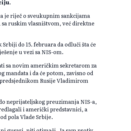
iju.
 da je riječ o sveukupnim sankcijama
i sa ruskim vlasništvom, već direktne
Srbiji do 15. februara da odluči šta će
rješenje u vezi sa NIS-om.
rati sa novim američkim sekretarom za
g mandata i da će potom, zavisno od
a predsjednikom Rusije Vladimirom
 do neprijateljskog preuzimanja NIS-a,
dlagali i američki predstavnici, a
 od pola Vlade Srbije.
ni gusari, niti otimači. Јa sam protiv