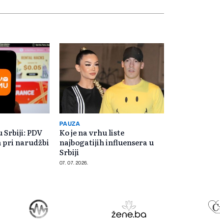
PAUZA
u Srbiji: PDV
Ko je na vrhu liste
 pri narudžbi
najbogatijih influensera u
Srbiji
07. 07. 2026.