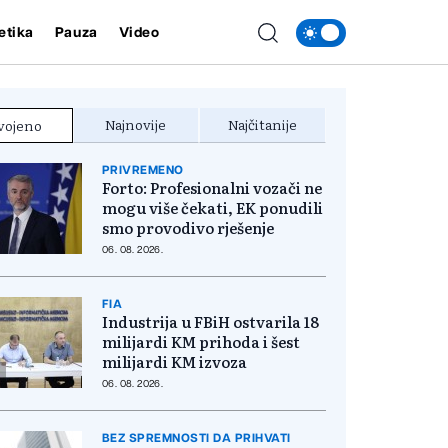
etika
Pauza
Video
Najnovije
Najčitanije
vojeno
PRIVREMENO
Forto: Profesionalni vozači ne
mogu više čekati, EK ponudili
smo provodivo rješenje
06. 08. 2026.
FIA
Industrija u FBiH ostvarila 18
milijardi KM prihoda i šest
milijardi KM izvoza
06. 08. 2026.
BEZ SPREMNOSTI DA PRIHVATI