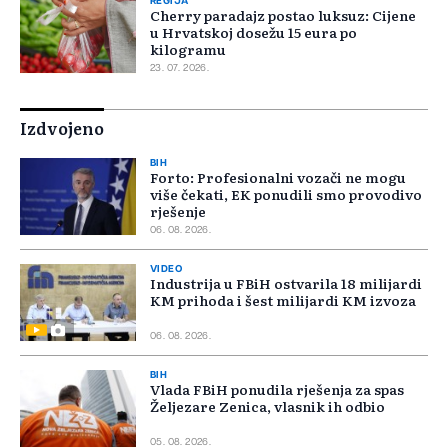
REGIJA
Cherry paradajz postao luksuz: Cijene
u Hrvatskoj dosežu 15 eura po
kilogramu
23. 07. 2026.
Izdvojeno
BIH
Forto: Profesionalni vozači ne mogu
više čekati, EK ponudili smo provodivo
rješenje
06. 08. 2026.
VIDEO
Industrija u FBiH ostvarila 18 milijardi
KM prihoda i šest milijardi KM izvoza
06. 08. 2026.
BIH
Vlada FBiH ponudila rješenja za spas
Željezare Zenica, vlasnik ih odbio
05. 08. 2026.