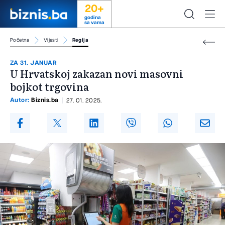
20+
godina
sa vama
Početna
Vijesti
Regija
ZA 31. JANUAR
U Hrvatskoj zakazan novi masovni
bojkot trgovina
Autor:
Biznis.ba
27. 01. 2025.