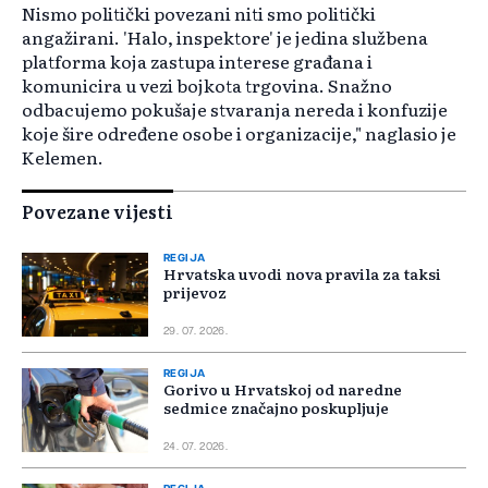
Nismo politički povezani niti smo politički
angažirani. 'Halo, inspektore' je jedina službena
platforma koja zastupa interese građana i
komunicira u vezi bojkota trgovina. Snažno
odbacujemo pokušaje stvaranja nereda i konfuzije
koje šire određene osobe i organizacije," naglasio je
Kelemen.
Povezane vijesti
REGIJA
Hrvatska uvodi nova pravila za taksi
prijevoz
29. 07. 2026.
REGIJA
Gorivo u Hrvatskoj od naredne
sedmice značajno poskupljuje
24. 07. 2026.