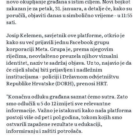
novo okupljanje građana s istim ciljem. Novi bojkot
zakazan je za petak, 31. januara, a detalje će, kako su
poručili, objaviti danas u simbolično vrijeme - u 11:55
sati.
Josip Kelemen, savjetnik ove platforme, otkrio je
kako su već prijavili jednu Facebook grupu
korporaciji Meta. Grupa je, prema njegovim
riječima, neovlašteno preuzela njihov vizualni
identitet, naziv te sadržaj objava. Uz to, najavio je da
će cijeli slučaj biti prijavljen i nadležnim
institucijama - policiji i Državnom odvjetništvu
Republike Hrvatske (DORH), prenosi HRT.
"Konačnu odluku građana saznat ćemo sutra. Zato
smo odlučili u 5 do 12 iznijeti sve relevantne
informacije. Važno je istaknuti kako naša platforma
postoji više od pet i pol godina, tokom kojih smo
ostvarili zapažene rezultate u edukaciji,
informiranju i zaštiti potrošača.