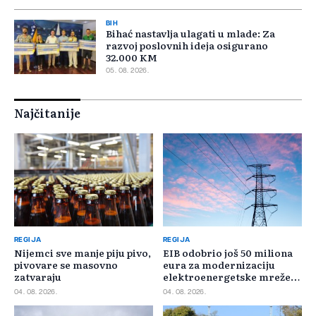
BIH
Bihać nastavlja ulagati u mlade: Za
razvoj poslovnih ideja osigurano
32.000 KM
05. 08. 2026.
Najčitanije
REGIJA
REGIJA
Nijemci sve manje piju pivo,
EIB odobrio još 50 miliona
pivovare se masovno
eura za modernizaciju
zatvaraju
elektroenergetske mreže
Slovačke
04. 08. 2026.
04. 08. 2026.