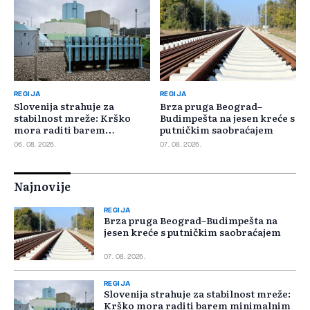
REGIJA
REGIJA
Slovenija strahuje za
Brza pruga Beograd–
stabilnost mreže: Krško
Budimpešta na jesen kreće s
mora raditi barem
putničkim saobraćajem
minimalnim kapacitetom
06. 08. 2026.
07. 08. 2026.
Najnovije
REGIJA
Brza pruga Beograd–Budimpešta na
jesen kreće s putničkim saobraćajem
07. 08. 2026.
REGIJA
Slovenija strahuje za stabilnost mreže:
Krško mora raditi barem minimalnim