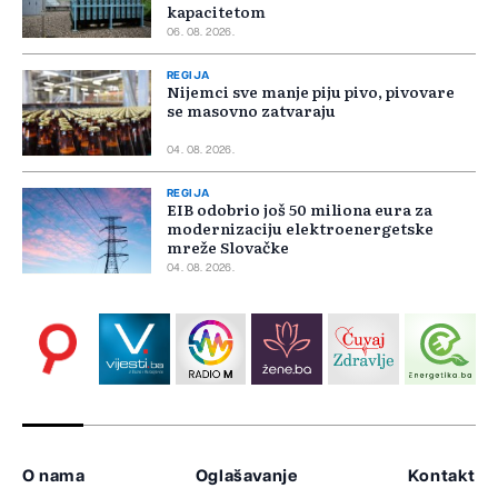
kapacitetom
06. 08. 2026.
REGIJA
Nijemci sve manje piju pivo, pivovare
se masovno zatvaraju
04. 08. 2026.
REGIJA
EIB odobrio još 50 miliona eura za
modernizaciju elektroenergetske
mreže Slovačke
04. 08. 2026.
O nama
Oglašavanje
Kontakt