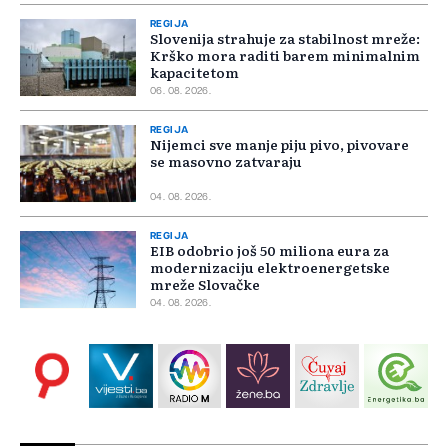
REGIJA
Slovenija strahuje za stabilnost mreže:
Krško mora raditi barem minimalnim
kapacitetom
06. 08. 2026.
REGIJA
Nijemci sve manje piju pivo, pivovare
se masovno zatvaraju
04. 08. 2026.
REGIJA
EIB odobrio još 50 miliona eura za
modernizaciju elektroenergetske
mreže Slovačke
04. 08. 2026.