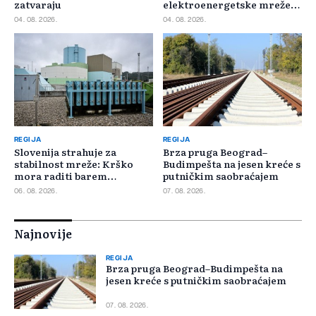
zatvaraju
elektroenergetske mreže
Slovačke
04. 08. 2026.
04. 08. 2026.
REGIJA
REGIJA
Slovenija strahuje za
Brza pruga Beograd–
stabilnost mreže: Krško
Budimpešta na jesen kreće s
mora raditi barem
putničkim saobraćajem
minimalnim kapacitetom
06. 08. 2026.
07. 08. 2026.
Najnovije
REGIJA
Brza pruga Beograd–Budimpešta na
jesen kreće s putničkim saobraćajem
07. 08. 2026.