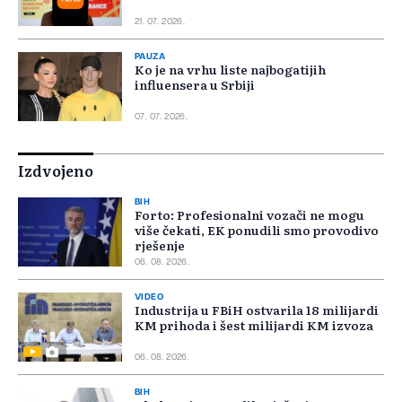
21. 07. 2026.
PAUZA
Ko je na vrhu liste najbogatijih
influensera u Srbiji
07. 07. 2026.
Izdvojeno
BIH
Forto: Profesionalni vozači ne mogu
više čekati, EK ponudili smo provodivo
rješenje
06. 08. 2026.
VIDEO
Industrija u FBiH ostvarila 18 milijardi
KM prihoda i šest milijardi KM izvoza
06. 08. 2026.
BIH