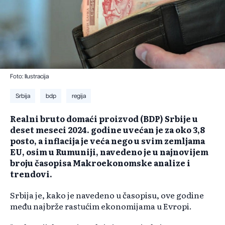
Foto: Ilustracija
Srbija
bdp
regija
Realni bruto domaći proizvod (BDP) Srbije u
deset meseci 2024. godine uvećan je za oko 3,8
posto, a inflacija je veća nego u svim zemljama
EU, osim u Rumuniji, navedeno je u najnovijem
broju časopisa Makroekonomske analize i
trendovi.
Srbija je, kako je navedeno u časopisu, ove godine
među najbrže rastućim ekonomijama u Evropi.