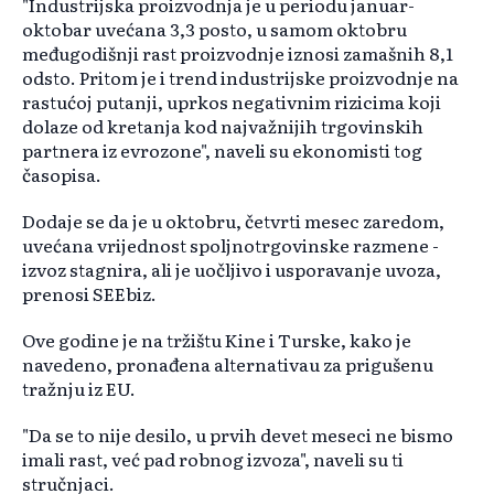
"Industrijska proizvodnja je u periodu januar-
oktobar uvećana 3,3 posto, u samom oktobru
međugodišnji rast proizvodnje iznosi zamašnih 8,1
odsto. Pritom je i trend industrijske proizvodnje na
rastućoj putanji, uprkos negativnim rizicima koji
dolaze od kretanja kod najvažnijih trgovinskih
partnera iz evrozone", naveli su ekonomisti tog
časopisa.
Dodaje se da je u oktobru, četvrti mesec zaredom,
uvećana vrijednost spoljnotrgovinske razmene -
izvoz stagnira, ali je uočljivo i usporavanje uvoza,
prenosi SEEbiz.
Ove godine je na tržištu Kine i Turske, kako je
navedeno, pronađena alternativau za prigušenu
tražnju iz EU.
"Da se to nije desilo, u prvih devet meseci ne bismo
imali rast, već pad robnog izvoza", naveli su ti
stručnjaci.