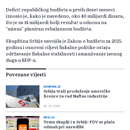
Deficit republičkog budžeta u prvih deset meseci
iznosio je, kako je navedeno, oko 40 milijardi dinara,
što je za 14 milijardi bolji rezultat u odnosu na
"minus" planiran rebalansom budžeta.
Skupština Srbije usvojila je Zakon o budžetu za 2025.
godinu i osnovni ciljevi fiskalne politike ostaju
održavanje fiskalne stabilnosti i smanjivanje javnog
duga u BDP-u.
Povezane vijesti
KOMPANIJE
Srbija traži produženje američke
licence za rad Naftne industrije
28. 07. 2026.
REGIJA
Temu skuplji i u Srbiji: PDV se plaća
odmah pri narudžbi