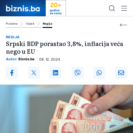
20+
godina
sa vama
Početna
Vijesti
Regija
REGIJA
Srpski BDP porastao 3,8%, inflacija veća
nego u EU
Autor:
Biznis.ba
08. 12. 2024.