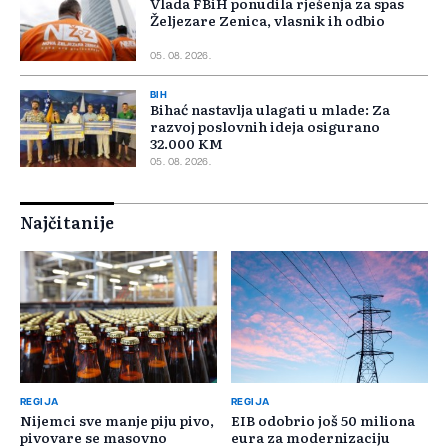
Vlada FBiH ponudila rješenja za spas
Željezare Zenica, vlasnik ih odbio
05. 08. 2026.
BIH
Bihać nastavlja ulagati u mlade: Za
razvoj poslovnih ideja osigurano
32.000 KM
05. 08. 2026.
Najčitanije
REGIJA
REGIJA
Nijemci sve manje piju pivo,
EIB odobrio još 50 miliona
pivovare se masovno
eura za modernizaciju